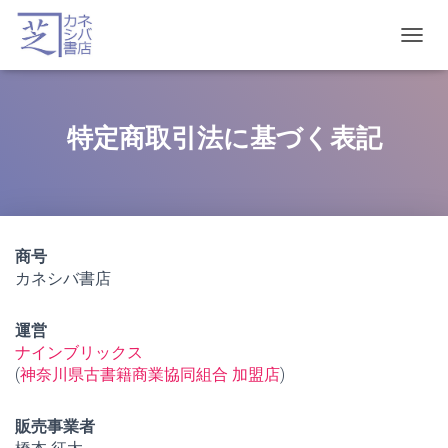
T
O
G
G
L
特定商取引法に基づく表記
E
N
A
V
I
G
商号
A
カネシバ書店
T
I
O
運営
N
ナインブリックス
(
神奈川県古書籍商業協同組合 加盟店
)
販売事業者