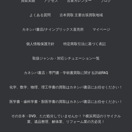
買取実績
アクセス
営業カレンダー
ブログ
よくある質問
古本買取 主要出張買取地域
カネシバ書店/ナインブリックス直売所
マイページ
個人情報保護方針
特定商取引法に基づく表記
取扱ジャンル・対応シチュエーション一覧
カネシバ書店：専門書・学術書買取に関する詳細FAQ
化学、数学、物理、理工学書の買取はカネシバ書店にお任せください！
医学書・歯科学書・獣医学書の買取はカネシバ書店にお任せください！
その古本・DVD、ただ処分していませんか！？横浜周辺のリサイクル
業、遺品整理、解体業、リフォーム業の方必見！