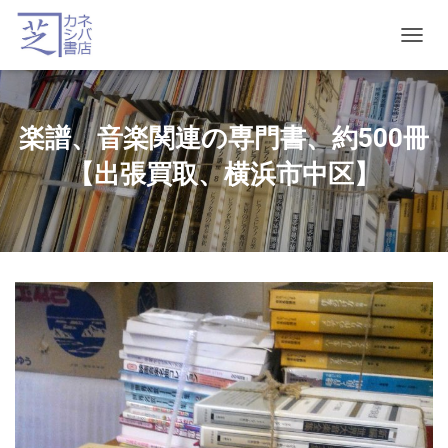
T
O
G
G
L
楽譜、音楽関連の専門書、約500冊
E
N
【出張買取、横浜市中区】
A
V
I
G
A
T
I
O
N