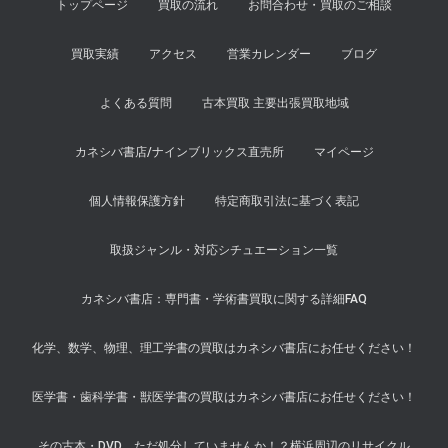
トップページ
買取の流れ
お問合わせ・買取のご相談
買取実績
アクセス
営業カレンダー
ブログ
よくある質問
古本買取 主要出張買取地域
カネシバ書店/ナインブリックス直売所
マイページ
個人情報保護方針
特定商取引法に基づく表記
取扱ジャンル・対応シチュエーション一覧
カネシバ書店：専門書・学術書買取に関する詳細FAQ
化学、数学、物理、理工学書の買取はカネシバ書店にお任せください！
医学書・歯科学書・獣医学書の買取はカネシバ書店にお任せください！
その古本・DVD、ただ処分していませんか！？横浜周辺のリサイクル