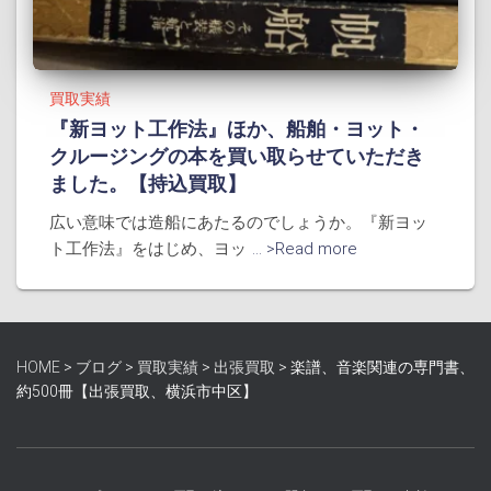
買取実績
『新ヨット工作法』ほか、船舶・ヨット・
クルージングの本を買い取らせていただき
ました。【持込買取】
広い意味では造船にあたるのでしょうか。『新ヨッ
ト工作法』をはじめ、ヨッ
... >Read more
HOME
>
ブログ
>
買取実績
>
出張買取
>
楽譜、音楽関連の専門書、
約500冊【出張買取、横浜市中区】