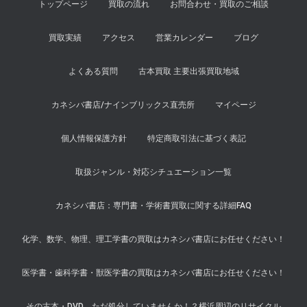
トップページ
買取の流れ
お問合わせ・買取のご相談
買取実績
アクセス
営業カレンダー
ブログ
よくある質問
古本買取 主要出張買取地域
カネシバ書店/ナインブリックス直売所
マイページ
個人情報保護方針
特定商取引法に基づく表記
取扱ジャンル・対応シチュエーション一覧
カネシバ書店：専門書・学術書買取に関する詳細FAQ
化学、数学、物理、理工学書の買取はカネシバ書店にお任せください！
医学書・歯科学書・獣医学書の買取はカネシバ書店にお任せください！
その古本・DVD、ただ処分していませんか！？横浜周辺のリサイクル