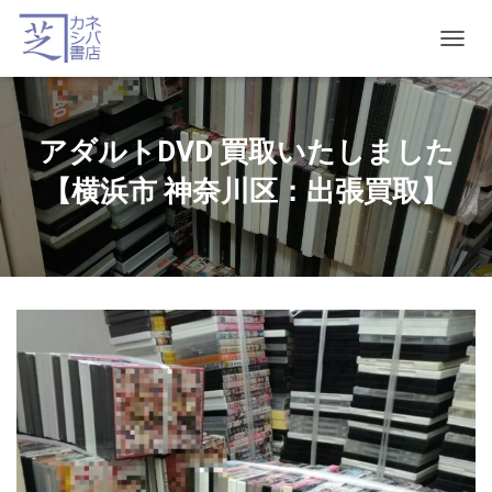
T
O
G
G
L
アダルトDVD 買取いたしました
E
N
【横浜市 神奈川区：出張買取】
A
V
I
G
A
T
I
O
N