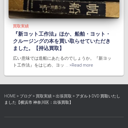
買取実績
『新ヨット工作法』ほか、船舶・ヨット・
クルージングの本を買い取らせていただき
ました。【持込買取】
広い意味では造船にあたるのでしょうか。『新ヨッ
ト工作法』をはじめ、ヨッ
... >Read more
HOME
>
ブログ
>
買取実績
>
出張買取
>
アダルトDVD 買取いたし
ました【横浜市 神奈川区：出張買取】