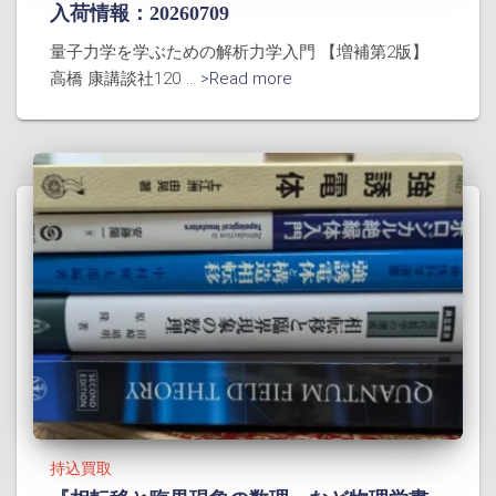
入荷情報：20260709
量子力学を学ぶための解析力学入門 【増補第2版】
高橋 康講談社120
... >Read more
持込買取