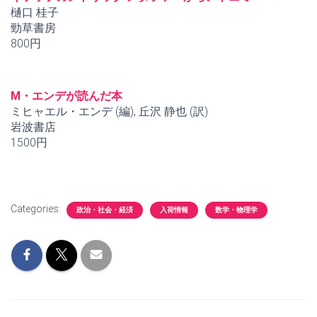
樋口 桂子
勁草書房
800円
M・エンデが読んだ本
ミヒャエル・エンデ (編), 丘沢 静也 (訳)
岩波書店
1500円
Categories:
政治・社会・経済
入荷情報
数学・物理学