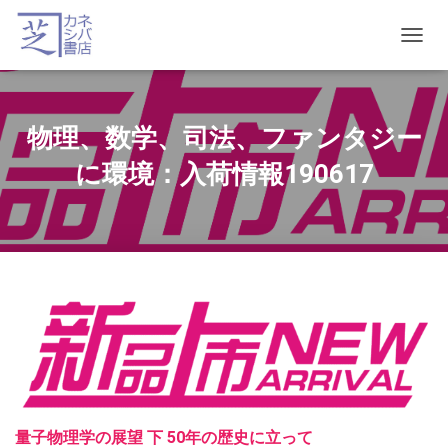
T
O
G
G
L
物理、数学、司法、ファンタジー
E
N
に環境：入荷情報190617
A
V
I
G
A
T
I
O
N
量子物理学の展望 下 50年の歴史に立って