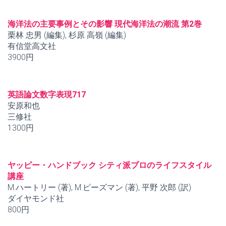
海洋法の主要事例とその影響 現代海洋法の潮流 第2巻
栗林 忠男 (編集), 杉原 高嶺 (編集)
有信堂高文社
3900円
英語論文数字表現717
安原和也
三修社
1300円
ヤッピー・ハンドブック シティ派プロのライフスタイル
講座
M.ハートリー (著), M.ピーズマン (著), 平野 次郎 (訳)
ダイヤモンド社
800円