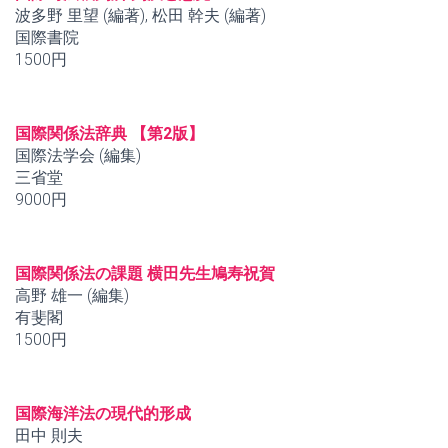
波多野 里望 (編著), 松田 幹夫 (編著)
国際書院
1500円
国際関係法辞典 【第2版】
国際法学会 (編集)
三省堂
9000円
国際関係法の課題 横田先生鳩寿祝賀
高野 雄一 (編集)
有斐閣
1500円
国際海洋法の現代的形成
田中 則夫