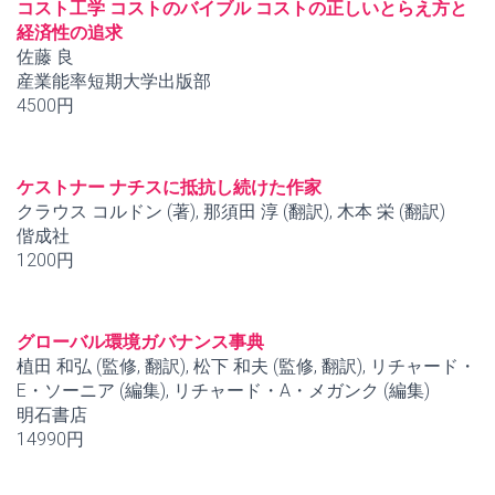
コスト工学 コストのバイブル コストの正しいとらえ方と
経済性の追求
佐藤 良
産業能率短期大学出版部
4500円
ケストナー ナチスに抵抗し続けた作家
クラウス コルドン (著), 那須田 淳 (翻訳), 木本 栄 (翻訳)
偕成社
1200円
グローバル環境ガバナンス事典
植田 和弘 (監修, 翻訳), 松下 和夫 (監修, 翻訳), リチャード・
E・ソーニア (編集), リチャード・A・メガンク (編集)
明石書店
14990円