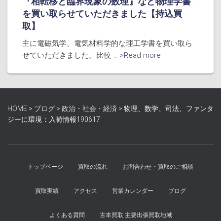
『相転移と臨界現象の数理』など物理学書
を買い取らせていただきました【持込買
取】
主に電磁気学、電気材料学的な理工学書を買い取ら
せていただきました。比較
... >Read more
HOME
>
ブログ
>
政治・社会・経済
>
物理、数学、司法、ファンタ
ジーに環境：入荷情報190617
トップページ
買取の流れ
お問合わせ・買取のご相談
買取実績
アクセス
営業カレンダー
ブログ
よくある質問
古本買取 主要出張買取地域