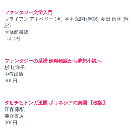
ファンタジー文学入門
ブライアン アトベリー (著), 谷本 誠剛 (翻訳), 菱田 信彦 (翻
訳)
大修館書店
1500円
ファンタジーの系譜 妖精物語から夢想小説へ
杉山 洋子
中教出版
900円
タヒチとトンガ王国 ポリネシアの楽園 【改版】
江森 陽弘
芙蓉書房
800円