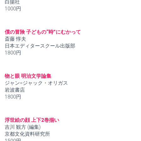
白揚社
1000円
僕の冒険 子どもの“時”にむかって
斎藤 惇夫
日本エディタースクール出版部
1800円
物と眼 明治文学論集
ジャン=ジャック・オリガス
岩波書店
1800円
浮世絵の顔 上下2巻揃い
吉川 観方 (編集)
京都文化資料研究所
1500円