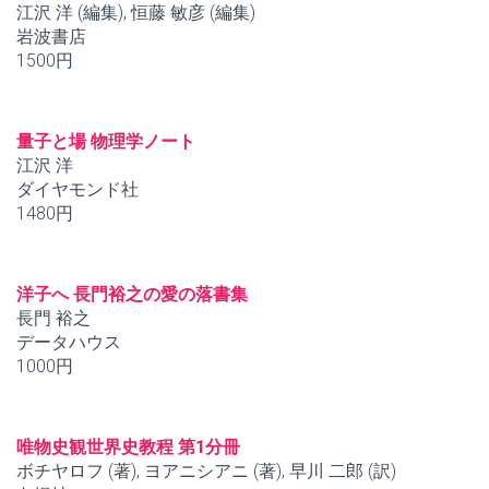
江沢 洋 (編集), 恒藤 敏彦 (編集)
岩波書店
1500円
量子と場 物理学ノート
江沢 洋
ダイヤモンド社
1480円
洋子へ 長門裕之の愛の落書集
長門 裕之
データハウス
1000円
唯物史観世界史教程 第1分冊
ボチヤロフ (著), ヨアニシアニ (著), 早川 二郎 (訳)