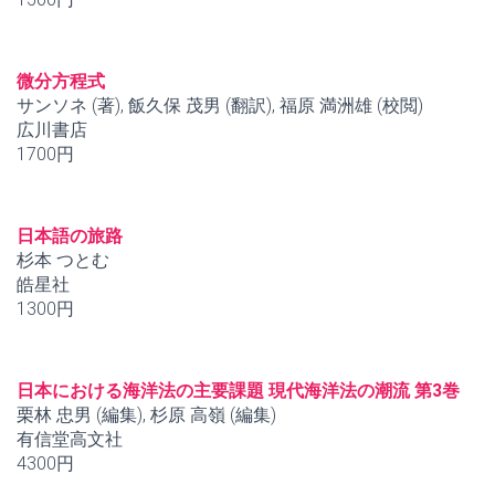
微分方程式
サンソネ (著), 飯久保 茂男 (翻訳), 福原 満洲雄 (校閲)
広川書店
1700円
日本語の旅路
杉本 つとむ
皓星社
1300円
日本における海洋法の主要課題 現代海洋法の潮流 第3巻
栗林 忠男 (編集), 杉原 高嶺 (編集)
有信堂高文社
4300円