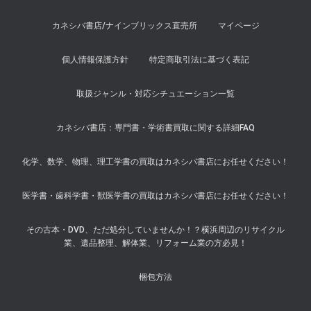
カネシバ書店/ナインブリックス直売所
マイページ
個人情報保護方針
特定商取引法に基づく表記
取扱ジャンル・対応シチュエーション一覧
カネシバ書店：専門書・学術書買取に関する詳細FAQ
化学、数学、物理、理工学書の買取はカネシバ書店にお任せください！
医学書・歯科学書・獣医学書の買取はカネシバ書店にお任せください！
その古本・DVD、ただ処分していませんか！？横浜周辺のリサイクル
業、遺品整理、解体業、リフォーム業の方必見！
梱包方法