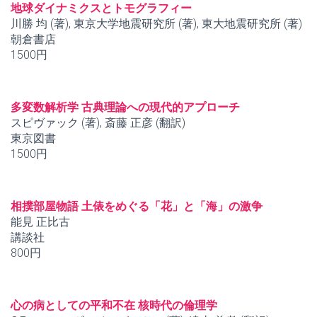
地球ダイナミクスとトモグラフィー
川勝 均 (著), 東京大学地震研究所 (著), 東大地震研究所 (著)
朝倉書店
1500円
多変数解析学 古典理論への現代的アプローチ
スピヴァック (著), 斎藤 正彦 (翻訳)
東京図書
1500円
相撲部屋物語 土俵をめぐる「花」と「海」の激争
能見 正比古
講談社
800円
心の病としての平和不在 核時代の倫理学