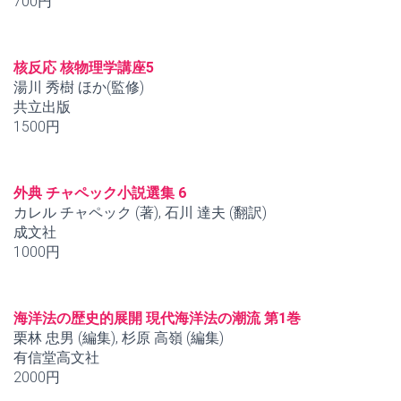
700円
核反応 核物理学講座5
湯川 秀樹 ほか(監修)
共立出版
1500円
外典 チャペック小説選集 6
カレル チャペック (著), 石川 達夫 (翻訳)
成文社
1000円
海洋法の歴史的展開 現代海洋法の潮流 第1巻
栗林 忠男 (編集), 杉原 高嶺 (編集)
有信堂高文社
2000円