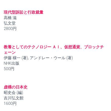
現代型訴訟と行政裁量
高橋 滋
弘文堂
2800円
教養としてのテクノロジー ＡＩ、仮想通貨、ブロックチ
ェーン
伊藤 穰一 (著), アンドレー・ウール (著)
NHK出版
500円
虚構の日本史
昭史会 (編)
吉川弘文館
1600円