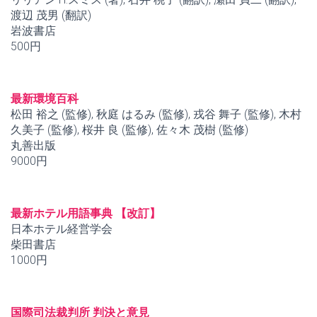
渡辺 茂男 (翻訳)
岩波書店
500円
最新環境百科
松田 裕之 (監修), 秋庭 はるみ (監修), 戎谷 舞子 (監修), 木村
久美子 (監修), 桜井 良 (監修), 佐々木 茂樹 (監修)
丸善出版
9000円
最新ホテル用語事典 【改訂】
日本ホテル経営学会
柴田書店
1000円
国際司法裁判所 判決と意見