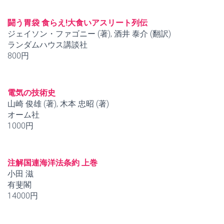
闘う胃袋 食らえ!大食いアスリート列伝
ジェイソン・ファゴニー (著), 酒井 泰介 (翻訳)
ランダムハウス講談社
800円
電気の技術史
山崎 俊雄 (著), 木本 忠昭 (著)
オーム社
1000円
注解国連海洋法条約 上巻
小田 滋
有斐閣
14000円