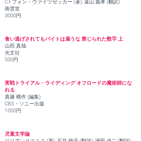
C.F.フォン・ヴァイツゼッカー (著), 遠山 義孝 (翻訳)
南雲堂
3000円
食い逃げされてもバイトは雇うな 禁じられた数字 上
山田 真哉
光文社
500円
実戦トライアル・ライディング オフロードの魔術師にな
れる
真籐 構作 (編集)
CBS・ソニー出版
1000円
児童文学論
リリアン H.スミス (著), 石井 桃子 (翻訳), 瀬田 貞二 (翻訳),