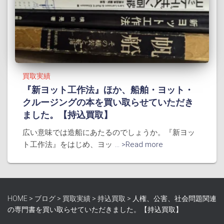
買取実績
『新ヨット工作法』ほか、船舶・ヨット・
クルージングの本を買い取らせていただき
ました。【持込買取】
広い意味では造船にあたるのでしょうか。『新ヨッ
ト工作法』をはじめ、ヨッ
... >Read more
HOME
>
ブログ
>
買取実績
>
持込買取
>
人権、公害、社会問題関連
の専門書を買い取らせていただきました。【持込買取】