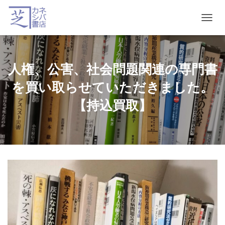
T
O
G
G
L
人権、公害、社会問題関連の専門書
E
N
を買い取らせていただきました。
A
V
【持込買取】
I
G
A
T
I
O
N