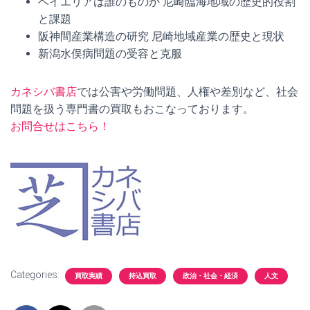
ベイエリアは誰のものか 尼崎臨海地域の歴史的役割
と課題
阪神間産業構造の研究 尼崎地域産業の歴史と現状
新潟水俣病問題の受容と克服
カネシバ書店
では公害や労働問題、人権や差別など、社会
問題を扱う専門書の買取もおこなっております。
お問合せはこちら！
Categories:
買取実績
持込買取
政治・社会・経済
人文