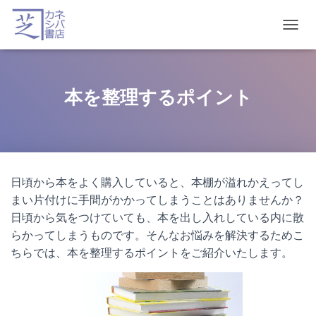
T
O
G
G
L
本を整理するポイント
E
N
A
V
I
G
日頃から本をよく購入していると、本棚が溢れかえってし
A
T
まい片付けに手間がかかってしまうことはありませんか？
I
日頃から気をつけていても、本を出し入れしている内に散
O
らかってしまうものです。そんなお悩みを解決するためこ
N
ちらでは、本を整理するポイントをご紹介いたします。