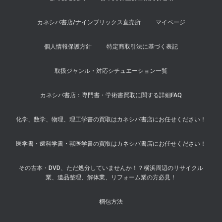
カネシバ書店/ナインブリックス直売所
マイページ
個人情報保護方針
特定商取引法に基づく表記
取扱ジャンル・対応シチュエーション一覧
カネシバ書店：専門書・学術書買取に関する詳細FAQ
化学、数学、物理、理工学書の買取はカネシバ書店にお任せください！
医学書・歯科学書・獣医学書の買取はカネシバ書店にお任せください！
その古本・DVD、ただ処分していませんか！？横浜周辺のリサイクル
業、遺品整理、解体業、リフォーム業の方必見！
梱包方法