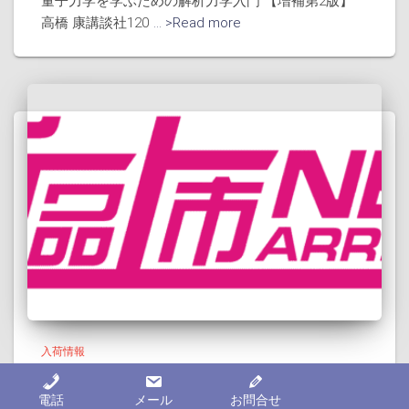
量子力学を学ぶための解析力学入門 【増補第2版】
高橋 康講談社120
... >Read more
入荷情報
入荷情報：20260621
電話
メール
お問合せ