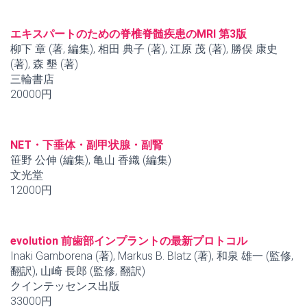
エキスパートのための脊椎脊髄疾患のMRI 第3版
柳下 章 (著, 編集), 相田 典子 (著), 江原 茂 (著), 勝俣 康史
(著), 森 墾 (著)
三輪書店
20000円
NET・下垂体・副甲状腺・副腎
笹野 公伸 (編集), 亀山 香織 (編集)
文光堂
12000円
evolution 前歯部インプラントの最新プロトコル
Inaki Gamborena (著), Markus B. Blatz (著), 和泉 雄一 (監修,
翻訳), 山崎 長郎 (監修, 翻訳)
クインテッセンス出版
33000円