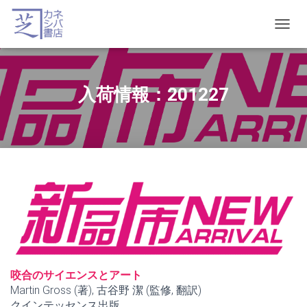
T
O
G
G
L
入荷情報：201227
E
N
A
V
I
G
A
T
I
O
N
咬合のサイエンスとアート
Martin Gross (著), 古谷野 潔 (監修, 翻訳)
クインテッセンス出版