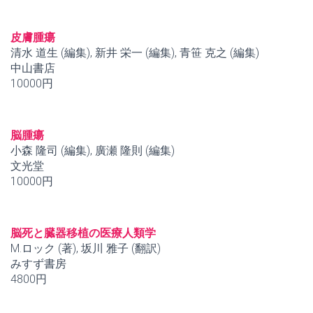
皮膚腫瘍
清水 道生 (編集), 新井 栄一 (編集), 青笹 克之 (編集)
中山書店
10000円
脳腫瘍
小森 隆司 (編集), 廣瀬 隆則 (編集)
文光堂
10000円
脳死と臓器移植の医療人類学
M.ロック (著), 坂川 雅子 (翻訳)
みすず書房
4800円