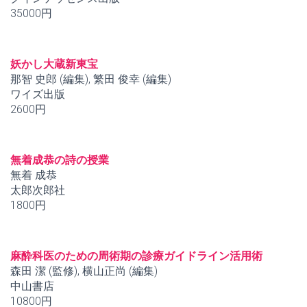
35000円
妖かし大蔵新東宝
那智 史郎 (編集), 繁田 俊幸 (編集)
ワイズ出版
2600円
無着成恭の詩の授業
無着 成恭
太郎次郎社
1800円
麻酔科医のための周術期の診療ガイドライン活用術
森田 潔 (監修), 横山正尚 (編集)
中山書店
10800円