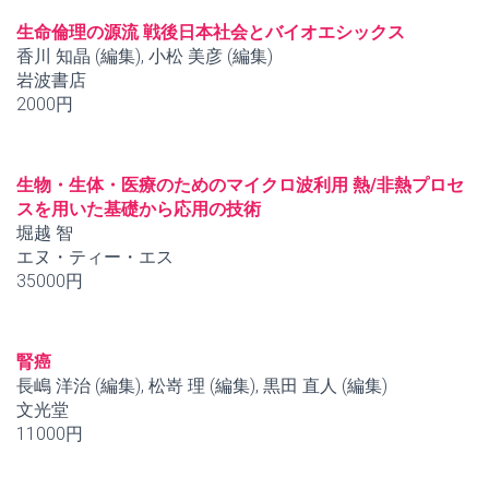
生命倫理の源流 戦後日本社会とバイオエシックス
香川 知晶 (編集), 小松 美彦 (編集)
岩波書店
2000円
生物・生体・医療のためのマイクロ波利用 熱/非熱プロセ
スを用いた基礎から応用の技術
堀越 智
エヌ・ティー・エス
35000円
腎癌
長嶋 洋治 (編集), 松嵜 理 (編集), 黒田 直人 (編集)
文光堂
11000円