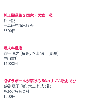
朴正煕選集 2 国家・民族・私
朴正煕
鹿島研究所出版会
3800円
婦人科腫瘍
青笹 克之 (編集), 本山 悌一 (編集)
中山書店
16000円
必ずラポールが築ける 50のリズム歌あそび
城谷 敬子 (著), 大上 和成 (著)
あおぞら音楽社
1000円