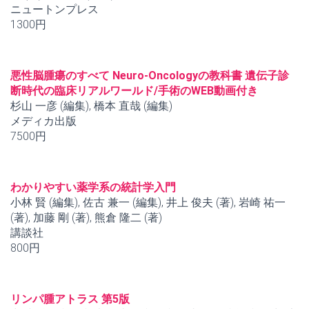
ニュートンプレス
1300円
悪性脳腫瘍のすべて Neuro-Oncologyの教科書 遺伝子診
断時代の臨床リアルワールド/手術のWEB動画付き
杉山 一彦 (編集), 橋本 直哉 (編集)
メディカ出版
7500円
わかりやすい薬学系の統計学入門
小林 賢 (編集), 佐古 兼一 (編集), 井上 俊夫 (著), 岩崎 祐一
(著), 加藤 剛 (著), 熊倉 隆二 (著)
講談社
800円
リンパ腫アトラス 第5版