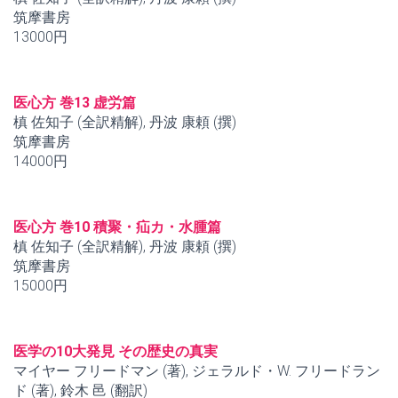
筑摩書房
13000円
医心方 巻13 虚労篇
槙 佐知子 (全訳精解), 丹波 康頼 (撰)
筑摩書房
14000円
医心方 巻10 積聚・疝カ・水腫篇
槙 佐知子 (全訳精解), 丹波 康頼 (撰)
筑摩書房
15000円
医学の10大発見 その歴史の真実
マイヤー フリードマン (著), ジェラルド・W. フリードラン
ド (著), 鈴木 邑 (翻訳)