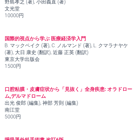
野島孝之 (著), 小田義直 (著)
文光堂
10000円
国際的視点から学ぶ 医療経済学入門
B. マックペイク (著), C. ノルマンド (著), L. クマラナヤケ
(著), 大日 康史 (翻訳), 近藤 正英 (翻訳)
東京大学出版会
1500円
口腔粘膜・皮膚症状から「見抜く」全身疾患: オラドロー
ム,デルマドローム
出光 俊郎 (編集), 神部 芳則 (編集)
南江堂
5000円
呼吸器外科手術書 改訂6版