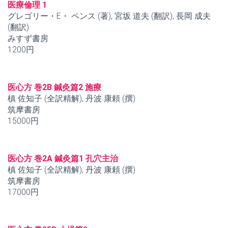
医療倫理 1
グレゴリー・E・ ペンス (著), 宮坂 道夫 (翻訳), 長岡 成夫
(翻訳)
みすず書房
1200円
医心方 巻2B 鍼灸篇2 施療
槙 佐知子 (全訳精解), 丹波 康頼 (撰)
筑摩書房
15000円
医心方 巻2A 鍼灸篇1 孔穴主治
槙 佐知子 (全訳精解), 丹波 康頼 (撰)
筑摩書房
17000円