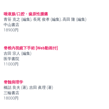
唾液腺/口腔・歯原性腫瘍
青笹 克之 (編集), 長尾 俊孝 (編集), 高田 隆 (編集)
中山書店
18900円
脊椎内視鏡下手術 [Web動画付]
吉田 宗人 (編集)
医学書院
11000円
脊髄病理学
橋詰 良夫 (著), 吉田 眞理 (著)
三輪書店
18000円