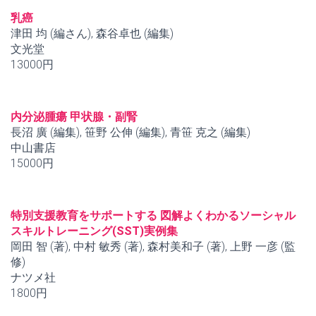
乳癌
津田 均 (編さん), 森谷卓也 (編集)
文光堂
13000円
内分泌腫瘍 甲状腺・副腎
長沼 廣 (編集), 笹野 公伸 (編集), 青笹 克之 (編集)
中山書店
15000円
特別支援教育をサポートする 図解よくわかるソーシャル
スキルトレーニング(SST)実例集
岡田 智 (著), 中村 敏秀 (著), 森村美和子 (著), 上野 一彦 (監
修)
ナツメ社
1800円