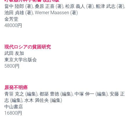
畠中 陸郎 (著), 桑原 正喜 (著), 松原 義人 (著), 船津 武志 (著),
池田 貞雄 (著), Werner Maassen (著)
金芳堂
48000円
現代ロシアの貧困研究
武田 友加
東京大学出版会
5800円
原発不明癌
青笹 克之 (編集), 都築 豊徳 (編集), 中塚 伸一 (編集), 安藤 正
志 (編集), 水木 満佐央 (編集)
中山書店
16800円