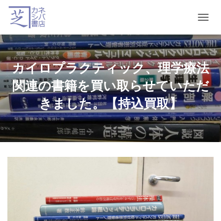
T
O
G
G
L
カイロプラクティック、理学療法
E
N
関連の書籍を買い取らせていただ
A
V
きました。【持込買取】
I
G
A
T
I
O
N