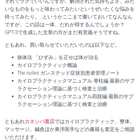
それでラクでいいんですが、解消された気持ちよさ、みた
いなものをもっと味わってみたいというぜいたくな悩みを
持ってみたり。…というかここまで書いておいてなんなん
ですが、この話は一体、だれが得するんでしょうか？
GPT-3で生成した文章の方がまだ有意義そうですね。
ともあれ、買い取らせていただいたのは以下など。
操体法 「ひずみ」を正せば体が治る
カイロプラクティック概論
The notes ガンステッド症状別患者管理ノート
カイロプラクティックマニュアル 脊柱編 最新のサブ
ラクセーション理論に基づく検査と治療
カイロプラクティックマニュアル四肢編 最新のサブ
ラクセーション理論に基づく検査と治療
ともあれ
カネシバ書店
ではカイロプラクティック、整体、
マッサージ、鍼灸ほか東洋医学などの書籍も査定をご相談
いただけます。