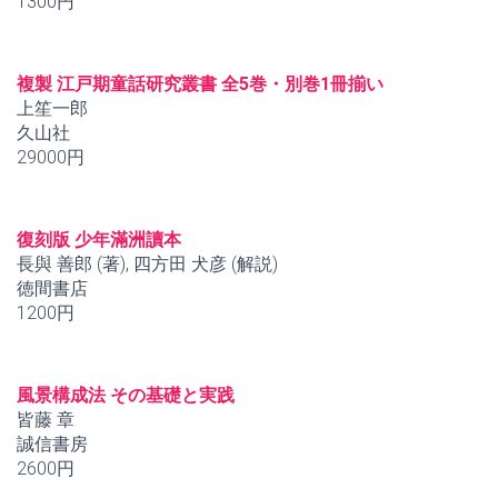
1300円
複製 江戸期童話研究叢書 全5巻・別巻1冊揃い
上笙一郎
久山社
29000円
復刻版 少年滿洲讀本
長與 善郎 (著), 四方田 犬彦 (解説)
徳間書店
1200円
風景構成法 その基礎と実践
皆藤 章
誠信書房
2600円