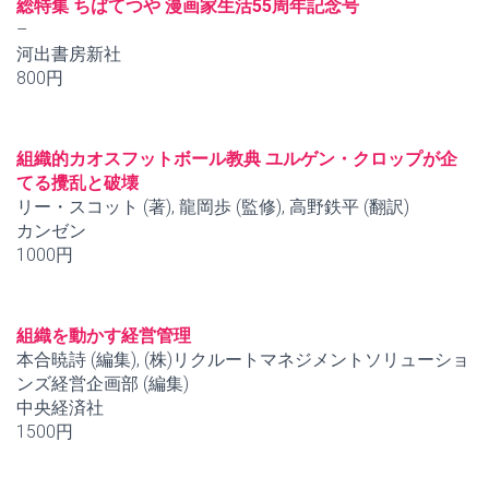
総特集 ちばてつや 漫画家生活55周年記念号
–
河出書房新社
800円
組織的カオスフットボール教典 ユルゲン・クロップが企
てる攪乱と破壊
リー・スコット (著), 龍岡歩 (監修), 高野鉄平 (翻訳)
カンゼン
1000円
組織を動かす経営管理
本合暁詩 (編集), (株)リクルートマネジメントソリューショ
ンズ経営企画部 (編集)
中央経済社
1500円