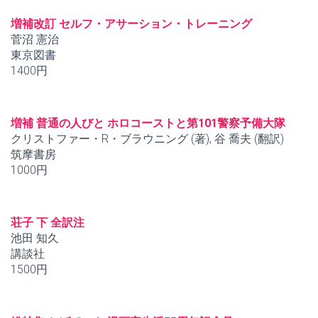
増補改訂 セルフ・アサーション・トレーニング
菅沼 憲治
東京図書
1400円
増補 普通の人びと ホロコーストと第101警察予備大隊
クリストファー・R・ブラウニング (著), 谷 喬夫 (翻訳)
筑摩書房
1000円
荘子 下 全訳注
池田 知久
講談社
1500円