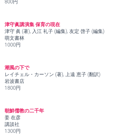
800円
津守眞講演集 保育の現在
津守 眞 (著), 入江 礼子 (編集), 友定 啓子 (編集)
萌文書林
1000円
潮風の下で
レイチェル・カーソン (著), 上遠 恵子 (翻訳)
岩波書店
1800円
朝鮮儒教の二千年
姜 在彦
講談社
1300円