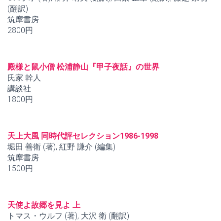
(翻訳)
筑摩書房
2800円
殿様と鼠小僧 松浦静山『甲子夜話』の世界
氏家 幹人
講談社
1800円
天上大風 同時代評セレクション1986-1998
堀田 善衛 (著), 紅野 謙介 (編集)
筑摩書房
1500円
天使よ故郷を見よ 上
トマス・ウルフ (著), 大沢 衛 (翻訳)