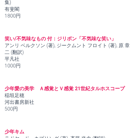
集)
有斐閣
1800円
笑い/不気味なもの 付：ジリボン「不気味な笑い」
アンリ ベルクソン (著), ジークムント フロイト (著), 原 章
二 (翻訳)
平凡社
1000円
少年愛の美学 Ａ感覚とＶ感覚 21世紀タルホスコープ
稲垣足穂
河出書房新社
500円
少年キム