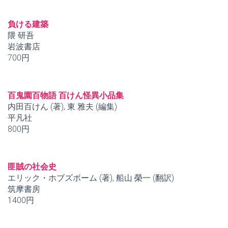
負ける建築
隈 研吾
岩波書店
700円
百鬼園百物語 百けん怪異小品集
内田百けん (著), 東 雅夫 (編集)
平凡社
800円
匪賊の社会史
エリック・ホブズボーム (著), 船山 榮一 (翻訳)
筑摩書房
1400円