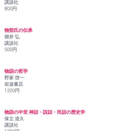
講談社
800円
物部氏の伝承
畑井 弘
講談社
500円
物語の哲学
野家 啓一
岩波書店
1200円
物語の中世 神話・説話・民話の歴史学
保立 道久
講談社