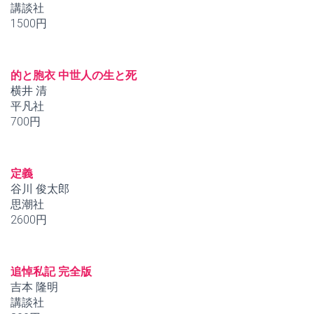
講談社
1500円
的と胞衣 中世人の生と死
横井 清
平凡社
700円
定義
谷川 俊太郎
思潮社
2600円
追悼私記 完全版
吉本 隆明
講談社