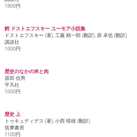
1800円
鰐 ドストエフスキー ユーモア小説集
ドストエフスキー (著), 工藤 精一郎 (翻訳), 原 卓也 (翻訳)
講談社
1000円
歴史のなかの米と肉
原田 信男
平凡社
1000円
歴史 上
トゥキュディデス (著), 小西 晴雄 (翻訳)
筑摩書房
1100円