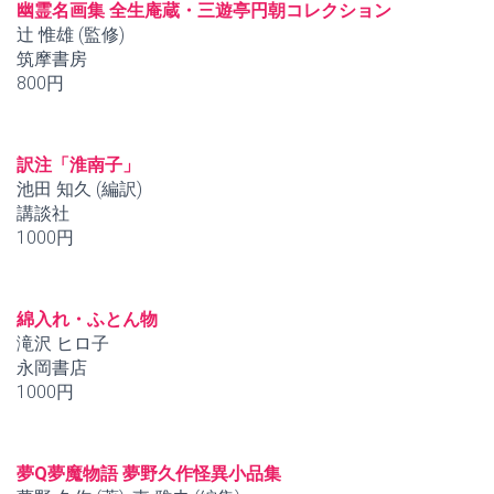
幽霊名画集 全生庵蔵・三遊亭円朝コレクション
辻 惟雄 (監修)
筑摩書房
800円
訳注「淮南子」
池田 知久 (編訳)
講談社
1000円
綿入れ・ふとん物
滝沢 ヒロ子
永岡書店
1000円
夢Q夢魔物語 夢野久作怪異小品集