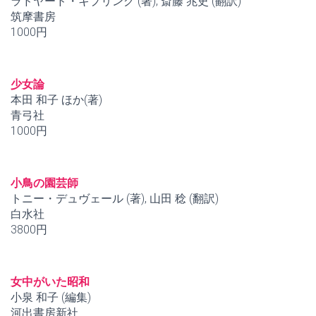
ラドヤード・キプリング (著), 斎藤 兆史 (翻訳)
筑摩書房
1000円
少女論
本田 和子 ほか(著)
青弓社
1000円
小鳥の園芸師
トニー・デュヴェール (著), 山田 稔 (翻訳)
白水社
3800円
女中がいた昭和
小泉 和子 (編集)
河出書房新社