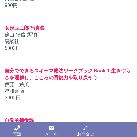
800円
女形玉三郎 写真集
篠山 紀信 (写真)
講談社
5000円
自分でできるスキーマ療法ワークブック Book 1 生きづら
さを理解し、こころの回復力を取り戻そう
伊藤 絵美
星和書店
2000円
自発的隷従論
エティエンヌ・ド・ラ・ボエシ (著), 西谷 修 (監修), 山上 浩
嗣 (翻訳)
電話
メール
お問合せ