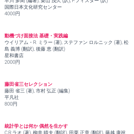
早川 多聞 (編著), 栗山 茂久 (訳), P.フィスター (訳)
国際日本文化研究センター
4000円
動機づけ面接法 基礎・実践編
ウイリアム・R. ミラー (著), ステファン ロルニック (著), 松
島 義博 (翻訳), 後藤 恵 (翻訳)
星和書店
2000円
藤田省三セレクション
藤田 省三 (著), 市村 弘正 (編集)
平凡社
800円
統計学とは何か 偶然を生かす
C.R.ラオ (著), 柳井 晴夫 (翻訳), 田栗 正章 (翻訳), 藤越 康祝