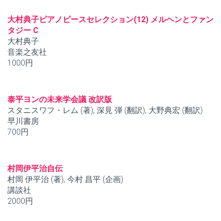
大村典子ピアノピースセレクション(12) メルヘンとファン
タジー C
大村典子
音楽之友社
1000円
泰平ヨンの未来学会議 改訳版
スタニスワフ・レム (著), 深見 弾 (翻訳), 大野典宏 (翻訳)
早川書房
700円
村岡伊平治自伝
村岡 伊平治 (著), 今村 昌平 (企画)
講談社
2000円