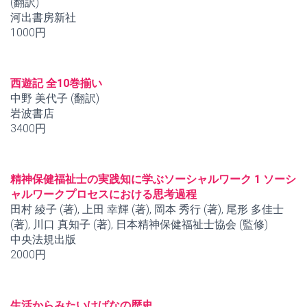
(翻訳)
河出書房新社
1000円
西遊記 全10巻揃い
中野 美代子 (翻訳)
岩波書店
3400円
精神保健福祉士の実践知に学ぶソーシャルワーク 1 ソーシ
ャルワークプロセスにおける思考過程
田村 綾子 (著), 上田 幸輝 (著), 岡本 秀行 (著), 尾形 多佳士
(著), 川口 真知子 (著), 日本精神保健福祉士協会 (監修)
中央法規出版
2000円
生活からみたいけばなの歴史