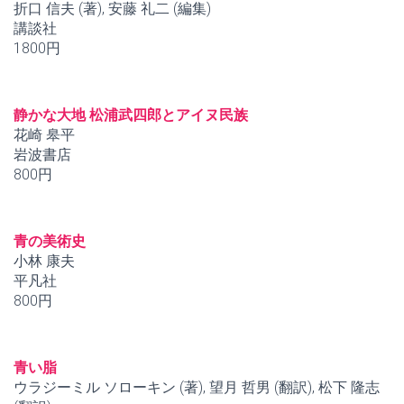
折口 信夫 (著), 安藤 礼二 (編集)
講談社
1800円
静かな大地 松浦武四郎とアイヌ民族
花崎 皋平
岩波書店
800円
青の美術史
小林 康夫
平凡社
800円
青い脂
ウラジーミル ソローキン (著), 望月 哲男 (翻訳), 松下 隆志