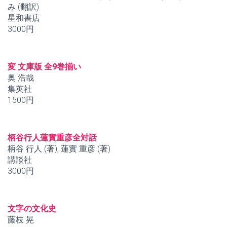
み (翻訳)
星和書店
3000円
変 文庫版 全9巻揃い
奥 浩哉
集英社
1500円
柄谷行人蓮實重彦全対話
柄谷 行人 (著), 蓮實 重彦 (著)
講談社
3000円
文字の文化史
藤枝 晃