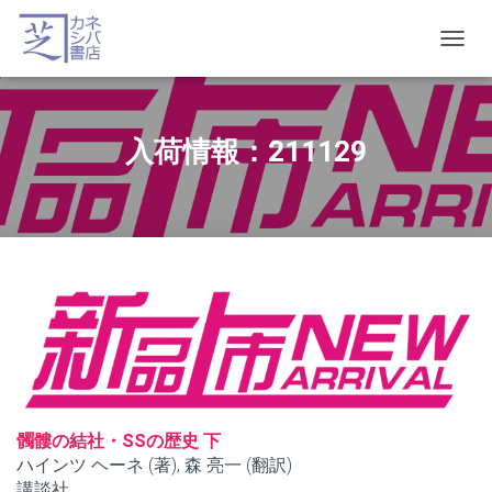
T
O
G
G
L
入荷情報：211129
E
N
A
V
I
G
A
T
I
O
N
髑髏の結社・SSの歴史 下
ハインツ ヘーネ (著), 森 亮一 (翻訳)
講談社