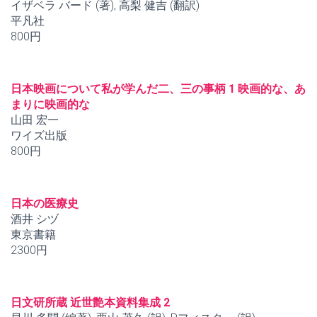
イザベラ バード (著), 高梨 健吉 (翻訳)
平凡社
800円
日本映画について私が学んだ二、三の事柄 1 映画的な、あ
まりに映画的な
山田 宏一
ワイズ出版
800円
日本の医療史
酒井 シヅ
東京書籍
2300円
日文研所蔵 近世艶本資料集成 2