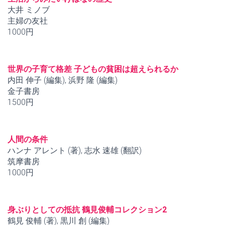
大井 ミノブ
主婦の友社
1000円
世界の子育て格差 子どもの貧困は超えられるか
内田 伸子 (編集), 浜野 隆 (編集)
金子書房
1500円
人間の条件
ハンナ アレント (著), 志水 速雄 (翻訳)
筑摩書房
1000円
身ぶりとしての抵抗 鶴見俊輔コレクション2
鶴見 俊輔 (著), 黒川 創 (編集)