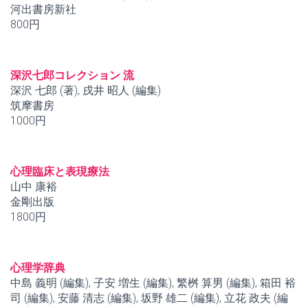
河出書房新社
800円
深沢七郎コレクション 流
深沢 七郎 (著), 戌井 昭人 (編集)
筑摩書房
1000円
心理臨床と表現療法
山中 康裕
金剛出版
1800円
心理学辞典
中島 義明 (編集), 子安 増生 (編集), 繁桝 算男 (編集), 箱田 裕
司 (編集), 安藤 清志 (編集), 坂野 雄二 (編集), 立花 政夫 (編