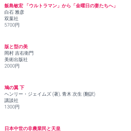
飯島敏宏 「ウルトラマン」から「金曜日の妻たちへ」
白石 雅彦
双葉社
5700円
版と型の美
岡村 吉右衛門
美術出版社
2000円
鳩の翼 下
ヘンリー・ジェイムズ (著), 青木 次生 (翻訳)
講談社
1300円
日本中世の非農業民と天皇