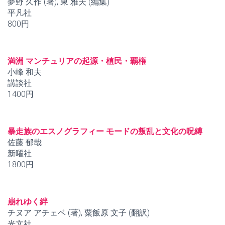
夢野 久作 (著), 東 雅夫 (編集)
平凡社
800円
満洲 マンチュリアの起源・植民・覇権
小峰 和夫
講談社
1400円
暴走族のエスノグラフィー モードの叛乱と文化の呪縛
佐藤 郁哉
新曜社
1800円
崩れゆく絆
チヌア アチェベ (著), 粟飯原 文子 (翻訳)
光文社