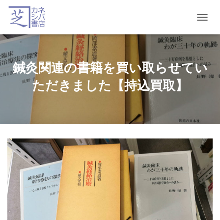
T
O
G
G
L
鍼灸関連の書籍を買い取らせてい
E
N
ただきました【持込買取】
A
V
I
G
A
T
I
O
N