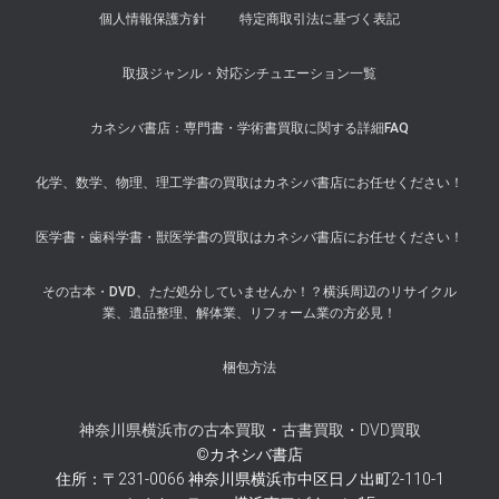
個人情報保護方針
特定商取引法に基づく表記
取扱ジャンル・対応シチュエーション一覧
カネシバ書店：専門書・学術書買取に関する詳細FAQ
化学、数学、物理、理工学書の買取はカネシバ書店にお任せください！
医学書・歯科学書・獣医学書の買取はカネシバ書店にお任せください！
その古本・DVD、ただ処分していませんか！？横浜周辺のリサイクル
業、遺品整理、解体業、リフォーム業の方必見！
梱包方法
神奈川県横浜市の古本買取・古書買取・DVD買取
©カネシバ書店
住所：〒231-0066 神奈川県横浜市中区日ノ出町2-110-1