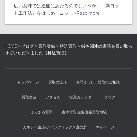
広い意味では造船にあたるのでしょうか。『新ヨッ
ト工作法』をはじめ、ヨッ
... >Read more
HOME
>
ブログ
>
買取実績
>
持込買取
>
鍼灸関連の書籍を買い取ら
せていただきました【持込買取】
トップページ
買取の流れ
お問合わせ・買取のご相談
買取実績
アクセス
営業カレンダー
ブログ
よくある質問
古本買取 主要出張買取地域
カネシバ書店/ナインブリックス直売所
マイページ