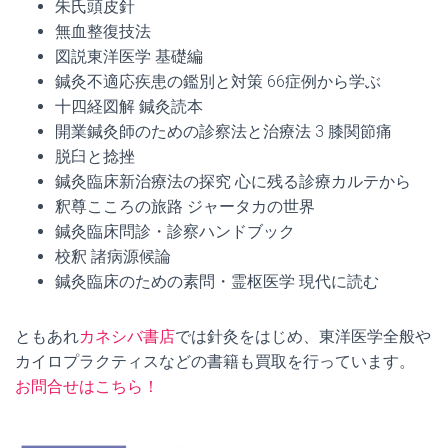
朱氏頭皮針
無血整復技法
図説東洋医学 基礎編
鍼灸不適応疾患の鑑別と対策 66症例から学ぶ
十四経図解 鍼灸読本
開業鍼灸師のための診察法と治療法 3 膝関節痛
脱臼と捻挫
鍼灸臨床新治療法の探究 心に残る診療カルテから
釈尊こころの旅路 ジャータカの世界
鍼灸臨床問診・診察ハンドブック
校釈 諸病源候論
鍼灸臨床のための素問・霊枢医学 現代に読む
ともあれ
カネシバ書店
では針灸をはじめ、東洋医学全般や
カイロプラクティスなどの書籍も買取を行っています。
お問合せはこちら！