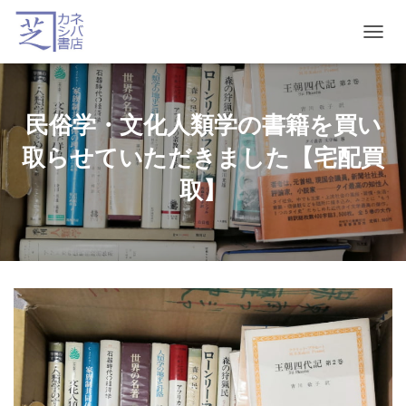
T
O
G
G
L
民俗学・文化人類学の書籍を買い
E
N
取らせていただきました【宅配買
A
V
取】
I
G
A
T
I
O
N