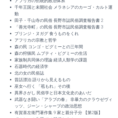
アフリカの伝統的政治体系
千年王国と未開社会 メラネシアのカーゴ・カルト運
動
田子・千山寺の民俗 長野市誌民俗調査報告書 2
「善光寺町」の民俗 長野市誌民俗調査報告書 3
ブリンジ・ヌガグ 食うものをくれ
アフリカの宗教と哲学
森の民 コンゴ・ピグミーとの三年間
森の狩猟民 ムブティ・ピグミーの生活
家族制共同体の理論 経済人類学の課題
石器時代の経済学
北の女の民俗誌
昔話漂泊 語りから見えるもの
巫女へ行く 「苞もれ」その後
異界さがし 民俗学と日本文化史のあいだ
武器なき闘い「アラブの春」 非暴力のクラウゼヴィ
ッツ、ジーン・シャープの政治思想
有賀喜左衛門著作集 9 家と親分子分 【第2版】