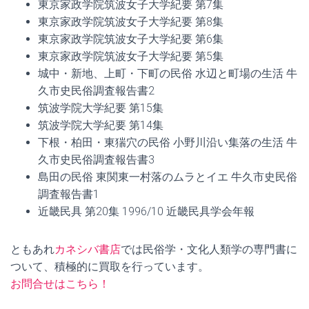
東京家政学院筑波女子大学紀要 第7集
東京家政学院筑波女子大学紀要 第8集
東京家政学院筑波女子大学紀要 第6集
東京家政学院筑波女子大学紀要 第5集
城中・新地、上町・下町の民俗 水辺と町場の生活 牛
久市史民俗調査報告書2
筑波学院大学紀要 第15集
筑波学院大学紀要 第14集
下根・柏田・東猯穴の民俗 小野川沿い集落の生活 牛
久市史民俗調査報告書3
島田の民俗 東関東一村落のムラとイエ 牛久市史民俗
調査報告書1
近畿民具 第20集 1996/10 近畿民具学会年報
ともあれ
カネシバ書店
では民俗学・文化人類学の専門書に
ついて、積極的に買取を行っています。
お問合せはこちら！