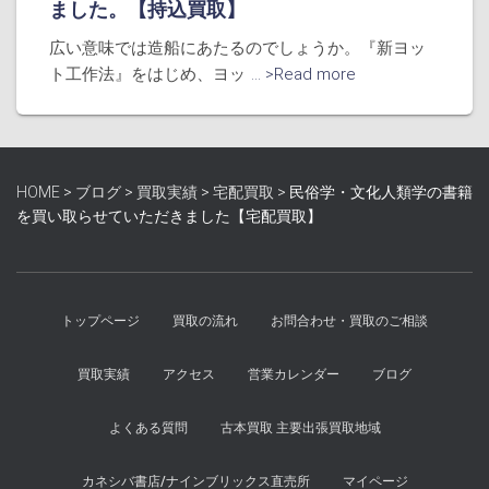
ました。【持込買取】
広い意味では造船にあたるのでしょうか。『新ヨッ
ト工作法』をはじめ、ヨッ
... >Read more
HOME
>
ブログ
>
買取実績
>
宅配買取
>
民俗学・文化人類学の書籍
を買い取らせていただきました【宅配買取】
トップページ
買取の流れ
お問合わせ・買取のご相談
買取実績
アクセス
営業カレンダー
ブログ
よくある質問
古本買取 主要出張買取地域
カネシバ書店/ナインブリックス直売所
マイページ