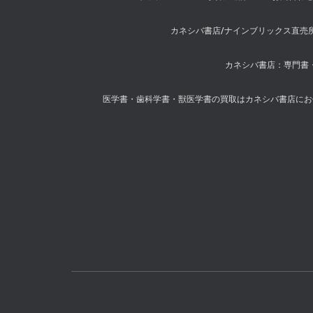
カネシバ書店/ナインブリックス直売
カネシバ書店：専門書・
医学書・歯科学書・獣医学書の買取はカネシバ書店にお