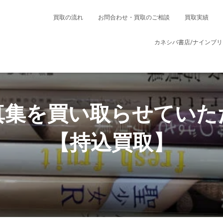
買取の流れ
お問合わせ・買取のご相談
買取実績
カネシバ書店/ナインブ
真集を買い取らせていた
【持込買取】