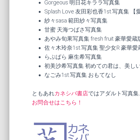
Gorgeous 明日花キララ写真集
Splash Love 友田彩也香1st.写真
紗々sasa 範田紗々写真集
甘蜜 天海つばさ写真集
あやみ旬果写真集 fresh fruit 豪華愛
佐々木玲奈1st.写真集 聖少女R 豪華愛
らぶぱら 麻生希写真集
初美沙希写真集 初めての君は、美し
なごみ1st.写真集 おもてなし
ともあれ
カネシバ書店
ではアダルト写真集
お問合せはこちら！