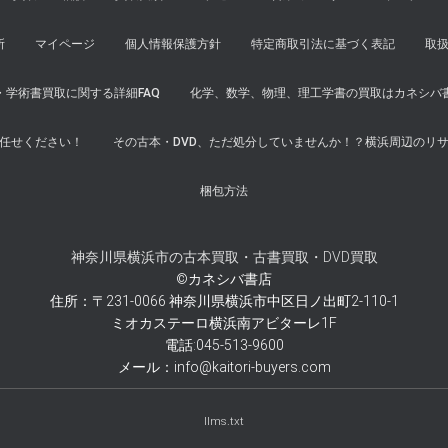
所
マイページ
個人情報保護方針
特定商取引法に基づく表記
取
学術書買取に関する詳細FAQ
化学、数学、物理、理工学書の買取はカネシバ
任せください！
その古本・DVD、ただ処分していませんか！？横浜周辺のリ
梱包方法
神奈川県横浜市の古本買取・古書買取・DVD買取
©カネシバ書店
住所：〒231-0066 神奈川県横浜市中区日ノ出町2-110-1
ミオカステーロ横浜南アビターレ1F
電話:045-513-9600
メール：info@kaitori-buyers.com
llms.txt