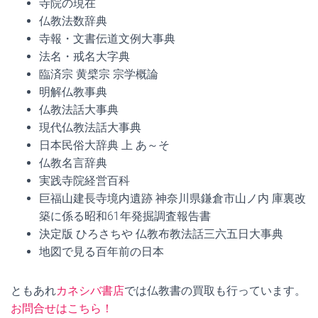
寺院の現在
仏教法数辞典
寺報・文書伝道文例大事典
法名・戒名大字典
臨済宗 黄檗宗 宗学概論
明解仏教事典
仏教法話大事典
現代仏教法話大事典
日本民俗大辞典 上 あ～そ
仏教名言辞典
実践寺院経営百科
巨福山建長寺境内遺跡 神奈川県鎌倉市山ノ内 庫裏改
築に係る昭和61年発掘調査報告書
決定版 ひろさちや 仏教布教法話三六五日大事典
地図で見る百年前の日本
ともあれ
カネシバ書店
では仏教書の買取も行っています。
お問合せはこちら！