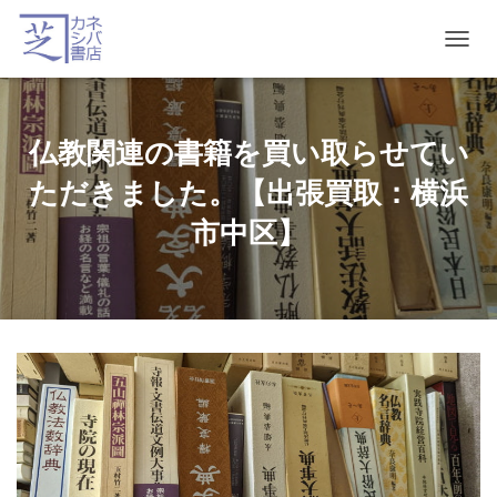
T
O
G
G
L
仏教関連の書籍を買い取らせてい
E
N
ただきました。【出張買取：横浜
A
V
市中区】
I
G
A
T
I
O
N