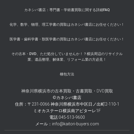
カネシバ書店：専門書・学術書買取に関する詳細FAQ
化学、数学、物理、理工学書の買取はカネシバ書店にお任せください！
医学書・歯科学書・獣医学書の買取はカネシバ書店にお任せください！
その古本・DVD、ただ処分していませんか！？横浜周辺のリサイクル
業、遺品整理、解体業、リフォーム業の方必見！
梱包方法
神奈川県横浜市の古本買取・古書買取・DVD買取
©カネシバ書店
住所：〒231-0066 神奈川県横浜市中区日ノ出町2-110-1
ミオカステーロ横浜南アビターレ1F
電話:045-513-9600
メール：info@kaitori-buyers.com