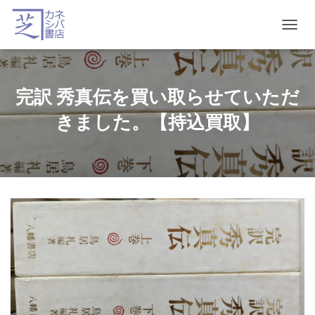
T
O
G
G
L
完訳 秀真伝を買い取らせていただ
E
N
きました。【持込買取】
A
V
I
G
A
T
I
O
N