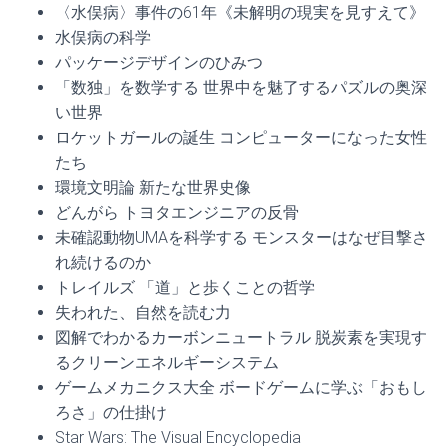
〈水俣病〉事件の61年《未解明の現実を見すえて》
水俣病の科学
パッケージデザインのひみつ
「数独」を数学する 世界中を魅了するパズルの奥深
い世界
ロケットガールの誕生 コンピューターになった女性
たち
環境文明論 新たな世界史像
どんがら トヨタエンジニアの反骨
未確認動物UMAを科学する モンスターはなぜ目撃さ
れ続けるのか
トレイルズ 「道」と歩くことの哲学
失われた、自然を読む力
図解でわかるカーボンニュートラル 脱炭素を実現す
るクリーンエネルギーシステム
ゲームメカニクス大全 ボードゲームに学ぶ「おもし
ろさ」の仕掛け
Star Wars: The Visual Encyclopedia