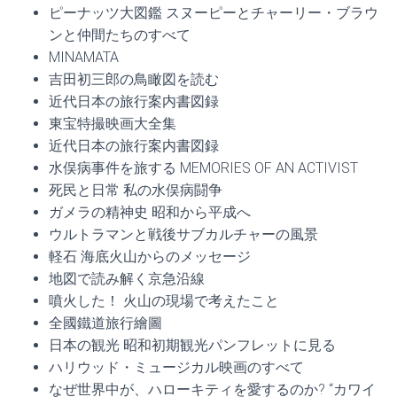
ピーナッツ大図鑑 スヌーピーとチャーリー・ブラウ
ンと仲間たちのすべて
MINAMATA
吉田初三郎の鳥瞰図を読む
近代日本の旅行案内書図録
東宝特撮映画大全集
近代日本の旅行案内書図録
水俣病事件を旅する MEMORIES OF AN ACTIVIST
死民と日常 私の水俣病闘争
ガメラの精神史 昭和から平成へ
ウルトラマンと戦後サブカルチャーの風景
軽石 海底火山からのメッセージ
地図で読み解く京急沿線
噴火した！ 火山の現場で考えたこと
全國鐵道旅行繪圖
日本の観光 昭和初期観光パンフレットに見る
ハリウッド・ミュージカル映画のすべて
なぜ世界中が、ハローキティを愛するのか? “カワイ