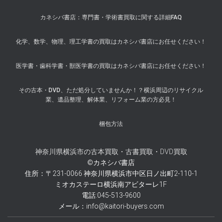
カネシバ書店：専門書・学術書買取に関する詳細FAQ
化学、数学、物理、理工学書の買取はカネシバ書店にお任せください！
医学書・歯科学書・獣医学書の買取はカネシバ書店にお任せください！
その古本・DVD、ただ処分していませんか！？横浜周辺のリサイクル
業、遺品整理、解体業、リフォーム業の方必見！
梱包方法
神奈川県横浜市の古本買取・古書買取・DVD買取
©カネシバ書店
住所：〒231-0066 神奈川県横浜市中区日ノ出町2-110-1
ミオカステーロ横浜南アビターレ1F
電話:045-513-9600
メール：info@kaitori-buyers.com