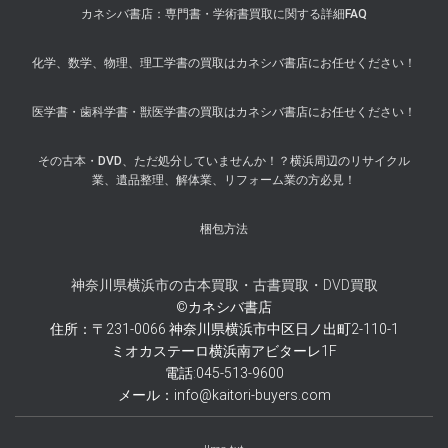
カネシバ書店：専門書・学術書買取に関する詳細FAQ
化学、数学、物理、理工学書の買取はカネシバ書店にお任せください！
医学書・歯科学書・獣医学書の買取はカネシバ書店にお任せください！
その古本・DVD、ただ処分していませんか！？横浜周辺のリサイクル
業、遺品整理、解体業、リフォーム業の方必見！
梱包方法
神奈川県横浜市の古本買取・古書買取・DVD買取
©カネシバ書店
住所：〒231-0066 神奈川県横浜市中区日ノ出町2-110-1
ミオカステーロ横浜南アビターレ1F
電話:045-513-9600
メール：info@kaitori-buyers.com