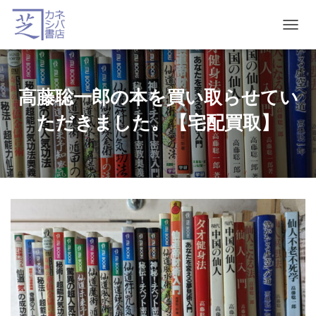
T
O
G
G
L
高藤聡一郎の本を買い取らせてい
E
N
ただきました。【宅配買取】
A
V
I
G
A
T
I
O
N