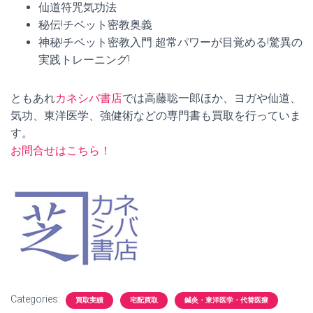
仙道符咒気功法
秘伝!チベット密教奥義
神秘!チベット密教入門 超常パワーが目覚める!驚異の
実践トレーニング!
ともあれ
カネシバ書店
では高藤聡一郎ほか、ヨガや仙道、
気功、東洋医学、強健術などの専門書も買取を行っていま
す。
お問合せはこちら！
Categories:
買取実績
宅配買取
鍼灸・東洋医学・代替医療