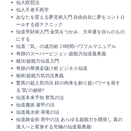
仙人瞑想法
仙人不老不死学
あなたを変える夢見術入門 自由自在に夢をコントロ
ールする超テクニック
仙道帝財術入門 金気をつかみ、大幸運を自らのもの
にする
仙道「気」の成功術 24時間パワフルマニュアル
奇跡のスーパービジョン 超能力仙道最奥義
秘法!超能力仙道入門
奇跡の華僑金儲け術 ビジネス仙道
秘術!超能力気功法奥義
驚異の超人気功法 鉄の肉体を創り超パワーを発す
る”気”の秘術!!
仙道未来予知 察気の法
仙道魔術 遁甲の法
仙道風水術 尋竜の法
仙道錬金術 房中の法 あらゆる超能力を開発し 真の
達人へと変身する究極の仙道最奥義!