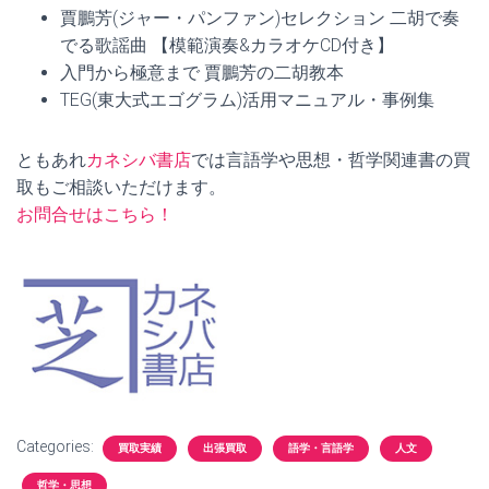
賈鵬芳(ジャー・パンファン)セレクション 二胡で奏
でる歌謡曲 【模範演奏&カラオケCD付き】
入門から極意まで 賈鵬芳の二胡教本
TEG(東大式エゴグラム)活用マニュアル・事例集
ともあれ
カネシバ書店
では言語学や思想・哲学関連書の買
取もご相談いただけます。
お問合せはこちら！
Categories:
買取実績
出張買取
語学・言語学
人文
哲学・思想