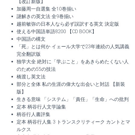
【改訂新版】
加藤周一自選集 全10巻揃い
謎解きの英文法 全9巻揃い
越前敏弥の日本人なら必ず誤訳する英文 決定版
使える中国語単語8200 【CD BOOK】
中国語の構文
「死」とは何か イェール大学で23年連続の人気講義
完全翻訳版
独学大全 絶対に「学ぶこと」をあきらめたくない人
のための55の技法
橋渡し英文法
部分と全体 私の生涯の偉大な出会いと対話 【新装
版】
生きる意味 「システム」「責任」「生命」への批判
定本 柄谷行人文学論集
柄谷行人書評集
定本 柄谷行人集 3 トランスクリティーク カントとマ
ルクス