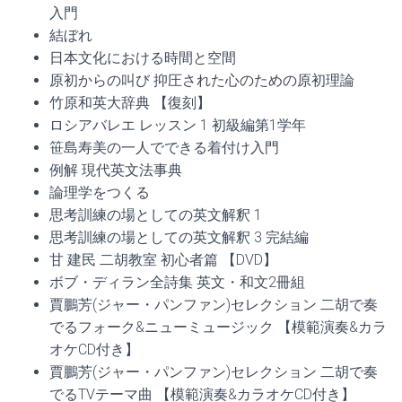
入門
結ぼれ
日本文化における時間と空間
原初からの叫び 抑圧された心のための原初理論
竹原和英大辞典 【復刻】
ロシアバレエ レッスン 1 初級編第1学年
笹島寿美の一人でできる着付け入門
例解 現代英文法事典
論理学をつくる
思考訓練の場としての英文解釈 1
思考訓練の場としての英文解釈 3 完結編
甘 建民 二胡教室 初心者篇 【DVD】
ボブ・ディラン全詩集 英文・和文2冊組
賈鵬芳(ジャー・パンファン)セレクション 二胡で奏
でるフォーク&ニューミュージック 【模範演奏&カラ
オケCD付き】
賈鵬芳(ジャー・パンファン)セレクション 二胡で奏
でるTVテーマ曲 【模範演奏&カラオケCD付き】