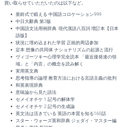
買い取らせていただいたのは以下など。
亜鈴式で鍛える 中国語コロケーション999
中日大辭典 第3版
中国語文法用例辞典: 現代漢語八百詞 増訂本【日本
語版】
状況に埋め込まれた学習 正統的周辺参加
定本 想像の共同体 ナショナリズムの起源と流行
ヴィゴーツキー心理学完全読本 「最近接発達の領
域」と「内言」の概念を読み解く
実用英文典
思考指導の論理 教育方法における言語主義の批判
和英表現辞典
意味論から見た語法
セメイオチケ 1 記号の解体学
セメイオチケ 2 記号の生成論
英文法は活きている 英語の本質を知る160話
スター・ウォーズ英和辞典 ジェダイ・マスター編