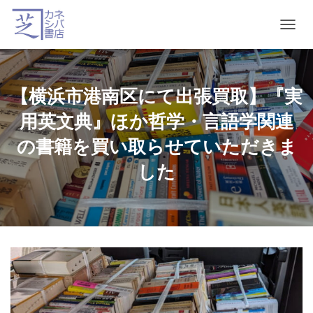
T
O
G
G
L
【横浜市港南区にて出張買取】『実
E
N
用英文典』ほか哲学・言語学関連
A
V
の書籍を買い取らせていただきま
I
した
G
A
T
I
O
N