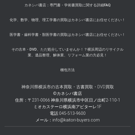
カネシバ書店：専門書・学術書買取に関する詳細FAQ
化学、数学、物理、理工学書の買取はカネシバ書店にお任せください！
医学書・歯科学書・獣医学書の買取はカネシバ書店にお任せください！
その古本・DVD、ただ処分していませんか！？横浜周辺のリサイクル
業、遺品整理、解体業、リフォーム業の方必見！
梱包方法
神奈川県横浜市の古本買取・古書買取・DVD買取
©カネシバ書店
住所：〒231-0066 神奈川県横浜市中区日ノ出町2-110-1
ミオカステーロ横浜南アビターレ1F
電話:045-513-9600
メール：info@kaitori-buyers.com