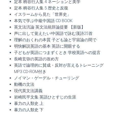
定本 柄谷行人集 4 ネーションと美学
定本 柄谷行人集 5 歴史と反復
イスラームから見た「世界史」
本気で学ぶ中級中国語 CD BOOK
英文法汎論 英文法統辞論提要 【新版】
声に出して覚えたい!中国語で詠む漢詩25首
理解のおくれの本質 子ども論と宇宙論の間で
明快解説英語の基本 英語に開眼する
子どもが英語につまずくとき 学校英語への提言
長崎玄弥の英語の攻め方
英語で論理的に賛成・反対が言えるトレーニング
MP3 CD-ROM付き
ノイマン・ゲーデル・チューリング
動機の文法
現代英文法講義
岩崎民平文集 英語ひとすじの生涯
暴力の人類史 上
暴力の人類史 下