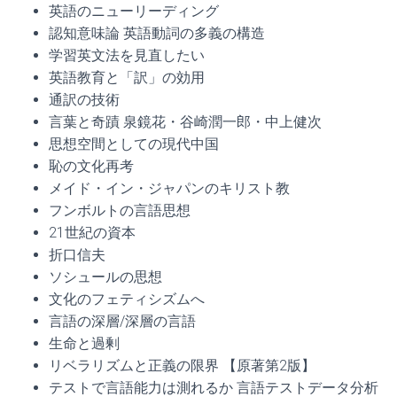
英語のニューリーディング
認知意味論 英語動詞の多義の構造
学習英文法を見直したい
英語教育と「訳」の効用
通訳の技術
言葉と奇蹟 泉鏡花・谷崎潤一郎・中上健次
思想空間としての現代中国
恥の文化再考
メイド・イン・ジャパンのキリスト教
フンボルトの言語思想
21世紀の資本
折口信夫
ソシュールの思想
文化のフェティシズムへ
言語の深層/深層の言語
生命と過剰
リベラリズムと正義の限界 【原著第2版】
テストで言語能力は測れるか 言語テストデータ分析