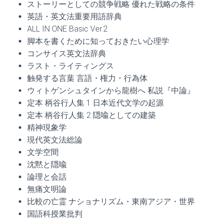
ストーリーとしての競争戦略 優れた戦略の条件
英語・英文法重要用語辞典
ALL IN ONE Basic Ver.2
脚本を書くために知っておきたい心理学
コンサイス英文法辞典
ラスト・ライティングス
触発する言葉 言語・権力・行為体
ウィトゲンシュタインから龍樹へ 私説『中論』
定本 柄谷行人集 1 日本近代文学の起源
定本 柄谷行人集 2 隠喩としての建築
精神現象学
現代英文法総論
文学空間
沈黙と隠喩
論理と会話
無痛文明論
比較の亡霊 ナショナリズム・東南アジア・世界
国語科授業批判