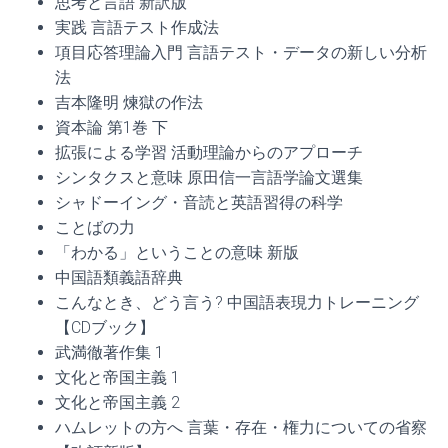
思考と言語 新訳版
実践 言語テスト作成法
項目応答理論入門 言語テスト・データの新しい分析
法
吉本隆明 煉獄の作法
資本論 第1巻 下
拡張による学習 活動理論からのアプローチ
シンタクスと意味 原田信一言語学論文選集
シャドーイング・音読と英語習得の科学
ことばの力
「わかる」ということの意味 新版
中国語類義語辞典
こんなとき、どう言う? 中国語表現力トレーニング
【CDブック】
武満徹著作集 1
文化と帝国主義 1
文化と帝国主義 2
ハムレットの方へ 言葉・存在・権力についての省察