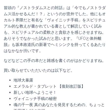
冒頭の『ノストラダムスとの対話』は「今でもノストラダ
ムス活かせるんだ！？」というのが意外でした。他にもオ
カルト界隈だと有名な「ヴォイニッチ手稿」をスピリチュ
アル的な教えが書かれている書として解読していく試み
も、スピリチュアルの柔軟さと貪欲さを感じさせますね。
ありそうでなかった試みだと思います。『UFOと体外離
脱』も坂本政道氏の新著でヘミシンクを持ってくるあたり
はなかなか渋いです。
などなどこの手の本だと雑感を書くのがはかどりますね。
買い取らせていただいたのは以下など。
地球大暴露
エメラルド・タブレット 【復刻改訂版】
新しい地球へようこそ！
ヴォイニッチ手稿の秘密
魂の千一夜 真のあなたを発見するための、ちょっと