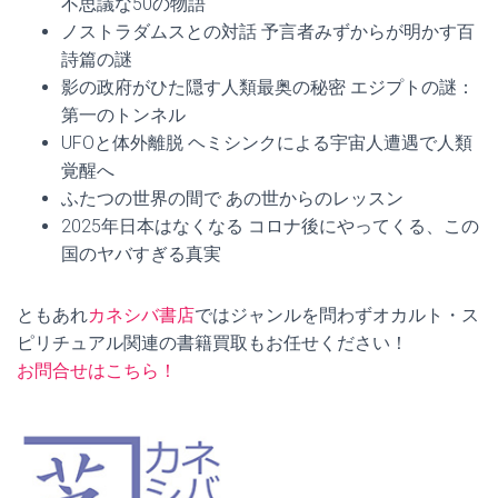
不思議な50の物語
ノストラダムスとの対話 予言者みずからが明かす百
詩篇の謎
影の政府がひた隠す人類最奥の秘密 エジプトの謎：
第一のトンネル
UFOと体外離脱 ヘミシンクによる宇宙人遭遇で人類
覚醒へ
ふたつの世界の間で あの世からのレッスン
2025年日本はなくなる コロナ後にやってくる、この
国のヤバすぎる真実
ともあれ
カネシバ書店
ではジャンルを問わずオカルト・ス
ピリチュアル関連の書籍買取もお任せください！
お問合せはこちら！