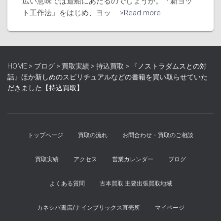
広い意味では造船にあたるのでしょうか。『新ヨッ
ト工作法』をはじめ、ヨッ
... >Read more
HOME
>
ブログ
>
買取実績
>
持込買取
>
『ノストラダムスとの対
話』ほか新しめのスピリチュアルなどの書籍を買い取らせていた
だきました【持込買取】
トップページ
買取の流れ
お問合わせ・買取のご相談
買取実績
アクセス
営業カレンダー
ブログ
よくある質問
古本買取 主要出張買取地域
カネシバ書店/ナインブリックス直売所
マイページ