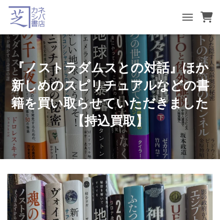
TOGGLE NA
『ノストラダムスとの対話』ほか
新しめのスピリチュアルなどの書
籍を買い取らせていただきました
【持込買取】