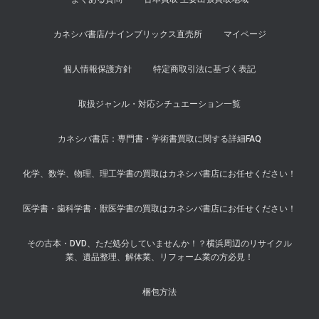
カネシバ書店/ナインブリックス直売所
マイページ
個人情報保護方針
特定商取引法に基づく表記
取扱ジャンル・対応シチュエーション一覧
カネシバ書店：専門書・学術書買取に関する詳細FAQ
化学、数学、物理、理工学書の買取はカネシバ書店にお任せください！
医学書・歯科学書・獣医学書の買取はカネシバ書店にお任せください！
その古本・DVD、ただ処分していませんか！？横浜周辺のリサイクル
業、遺品整理、解体業、リフォーム業の方必見！
梱包方法