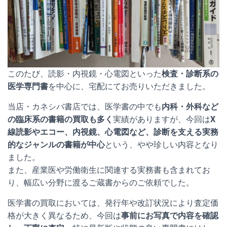
このたび、読影・内視鏡・心電図といった
検査・診断系の
医学専門書
を中心に、宅配にてお売りいただきました。
当店・カネシバ書店では、医学書の中でも
内科・外科など
の臨床系の書籍の買取も多く
実績がありますが、今回は
X
線読影やエコー、内視鏡、心電図など、診断を支える実務
的なジャンルの書籍が中心
という、やや珍しい内容となり
ました。
また、産業医や労働衛生に関連する実務書も含まれてお
り、幅広い分野に渡るご蔵書からのご依頼でした。
医学書の買取においては、発行年や改訂状況により査定価
格が大きく異なるため、今回は
事前にお写真で内容を確認