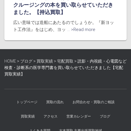
クルージングの本を買い取らせていただき
ました。【持込買取】
広い意味では造船にあたるのでしょうか。『新ヨッ
ト工作法』をはじめ、ヨッ
... >Read more
HOME
>
ブログ
>
買取実績
>
宅配買取
>
読影・内視鏡・心電図など
検査・診断系の医学専門書を買い取らせていただきました【宅配
買取実績】
トップページ
買取の流れ
お問合わせ・買取のご相談
買取実績
アクセス
営業カレンダー
ブログ
よくある質問
古本買取 主要出張買取地域