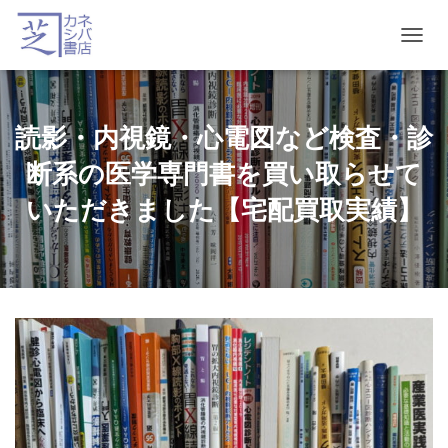
T
O
G
G
L
読影・内視鏡・心電図など検査・診
E
N
断系の医学専門書を買い取らせて
A
V
いただきました【宅配買取実績】
I
G
A
T
I
O
N