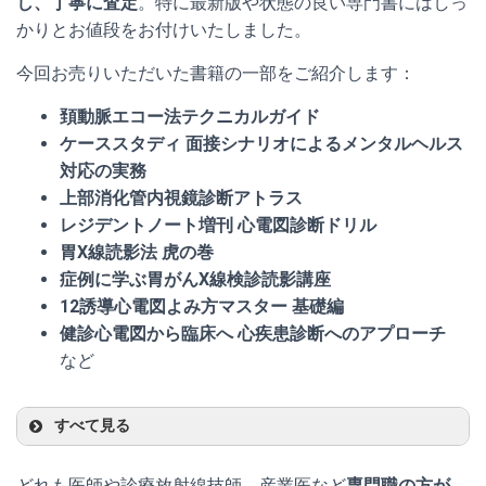
し、丁寧に査定
。特に最新版や状態の良い専門書にはしっ
かりとお値段をお付けいたしました。
今回お売りいただいた書籍の一部をご紹介します：
頚動脈エコー法テクニカルガイド
ケーススタディ 面接シナリオによるメンタルヘルス
対応の実務
上部消化管内視鏡診断アトラス
レジデントノート増刊 心電図診断ドリル
胃X線読影法 虎の巻
症例に学ぶ胃がんX線検診読影講座
12誘導心電図よみ方マスター 基礎編
健診心電図から臨床へ 心疾患診断へのアプローチ
など
すべて見る
どれも医師や診療放射線技師、産業医など
専門職の方が