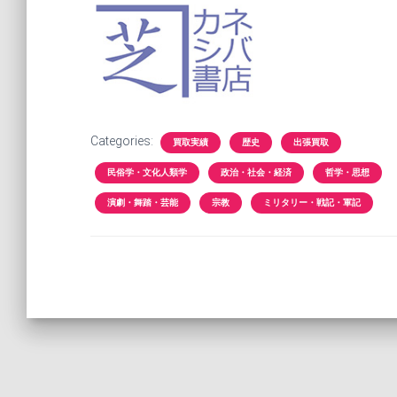
Categories:
買取実績
歴史
出張買取
民俗学・文化人類学
政治・社会・経済
哲学・思想
演劇・舞踏・芸能
宗教
ミリタリー・戦記・軍記