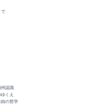
まで
満州認識
のゆくえ
自由の哲学