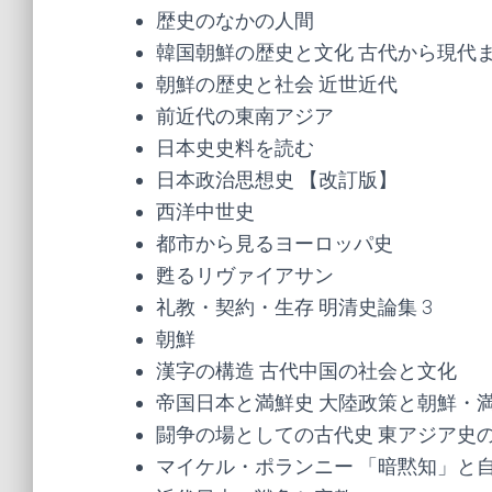
歴史のなかの人間
韓国朝鮮の歴史と文化 古代から現代
朝鮮の歴史と社会 近世近代
前近代の東南アジア
日本史史料を読む
日本政治思想史 【改訂版】
西洋中世史
都市から見るヨーロッパ史
甦るリヴァイアサン
礼教・契約・生存 明清史論集 3
朝鮮
漢字の構造 古代中国の社会と文化
帝国日本と満鮮史 大陸政策と朝鮮・
闘争の場としての古代史 東アジア史
マイケル・ポランニー 「暗黙知」と