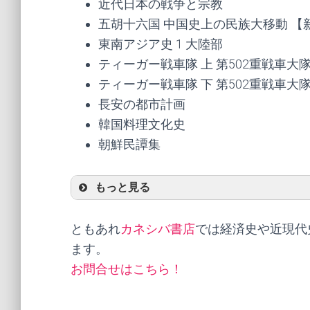
近代日本の戦争と宗教
五胡十六国 中国史上の民族大移動 【
東南アジア史 1 大陸部
ティーガー戦車隊 上 第502重戦車
ティーガー戦車隊 下 第502重戦車
長安の都市計画
韓国料理文化史
朝鮮民譚集
もっと見る
ともあれ
カネシバ書店
では経済史や近現代
ます。
お問合せはこちら！