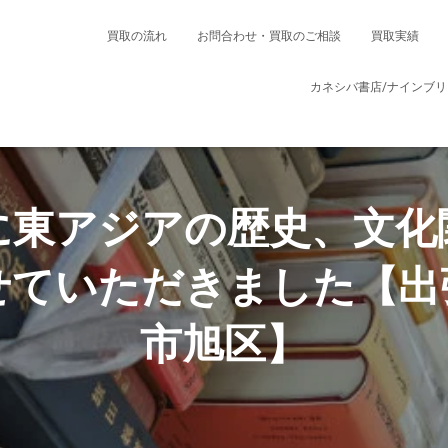
買取の流れ
お問合わせ・買取のご相談
買取実績
カネシバ書店/ナインブ
に東アジアの歴史、文化
せていただきました【出
市旭区】