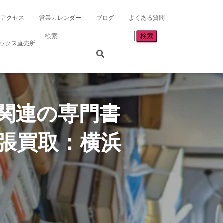
アクセス
営業カレンダー
ブログ
よくある質問
検
リックス直売所
索:
関連の専門書
張買取：横浜