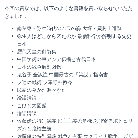
今回の買取では、以下のような書籍を買い取らせていただ
きました。
南関東・弥生時代のムラの姿 大塚・歳勝土遺跡
弥生人はどこから来たのか 最新科学が解明する先史
日本
歴代天皇の御製集
中国学術の東アジア伝播と古代日本
日本の戦争解剖図鑑
鬼谷子 全訳注 中国最古の「策謀」指南書
ソ連の戦術 ソ軍野外教令
民家のみかた調べかた
論語清談
こびと大図鑑
論語清談
佐藤優の特別講義 民主主義の危機 忍び寄るポピュリ
ズムと強権主義
佐藤優の特別講義 戦争と有事 ウクライナ戦争、ガザ