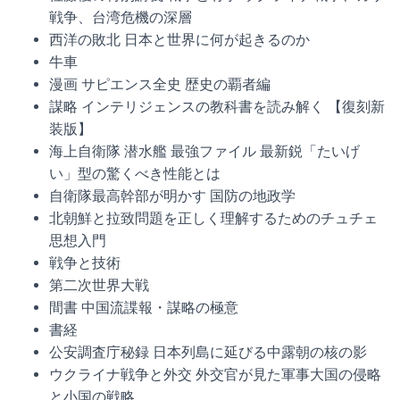
戦争、台湾危機の深層
西洋の敗北 日本と世界に何が起きるのか
牛車
漫画 サピエンス全史 歴史の覇者編
謀略 インテリジェンスの教科書を読み解く 【復刻新
装版】
海上自衛隊 潜水艦 最強ファイル 最新鋭「たいげ
い」型の驚くべき性能とは
自衛隊最高幹部が明かす 国防の地政学
北朝鮮と拉致問題を正しく理解するためのチュチェ
思想入門
戦争と技術
第二次世界大戦
間書 中国流諜報・謀略の極意
書経
公安調査庁秘録 日本列島に延びる中露朝の核の影
ウクライナ戦争と外交 外交官が見た軍事大国の侵略
と小国の戦略