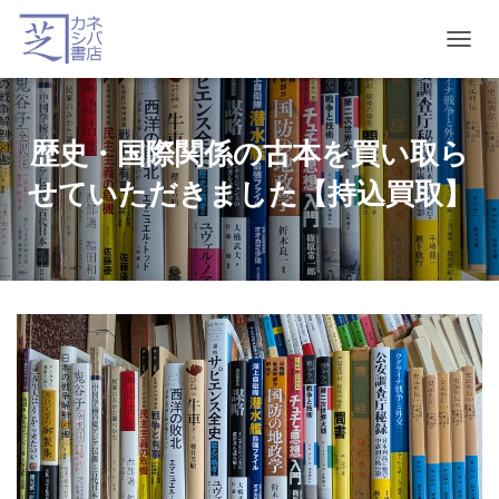
T
O
G
G
L
歴史・国際関係の古本を買い取ら
E
N
せていただきました【持込買取】
A
V
I
G
A
T
I
O
N