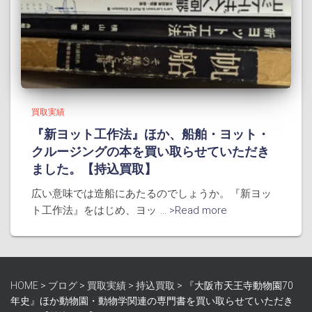
買取実績
『新ヨット工作法』ほか、船舶・ヨット・
クルージングの本を買い取らせていただき
ました。【持込買取】
広い意味では造船にあたるのでしょうか。『新ヨッ
ト工作法』をはじめ、ヨッ
... >Read more
HOME
>
ブログ
>
買取実績
>
持込買取
>
『大阪市天王寺動物園70
年史』ほか動物園・動物学関連の専門書を買い取らせていただき