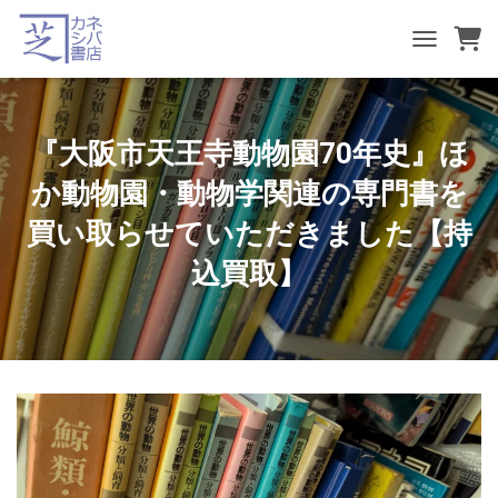
TOGGLE NA
『大阪市天王寺動物園70年史』ほ
か動物園・動物学関連の専門書を
買い取らせていただきました【持
込買取】