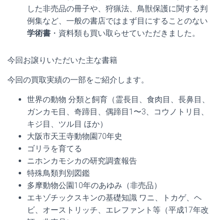
した非売品の冊子や、狩猟法、鳥獣保護に関する判
例集など、一般の書店ではまず目にすることのない
学術書
・資料類も買い取らせていただきました。
今回お譲りいただいた主な書籍
今回の買取実績の一部をご紹介します。
世界の動物 分類と飼育（霊長目、食肉目、長鼻目、
ガンカモ目、奇蹄目、偶蹄目1〜3、コウノトリ目、
キジ目、ツル目 ほか）
大阪市天王寺動物園70年史
ゴリラを育てる
ニホンカモシカの研究調査報告
特殊鳥類判別図鑑
多摩動物公園10年のあゆみ（非売品）
エキゾチックスキンの基礎知識 ワニ、トカゲ、ヘ
ビ、オーストリッチ、エレファント等（平成17年改