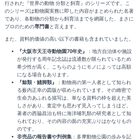
行された『世界の動物 分類と飼育』のシリーズです。こ
のシリーズは動物園実務に即した内容がまとめられた名著
であり、各動物の分類から飼育法までを網羅した、まさに
プロのための
専門書
と言えます。
また、資料的価値の高い以下の書籍も含まれていました。
『大阪市天王寺動物園70年史』
：地方自治体や施設
が発行する周年記念誌は流通数が限られているため
希少性が高く、こちらのようにモノによっては高額
になる場合もあります。
『鯨類・鰭脚類』
：動物画の第一人者として知られ
る薮内正幸の図版が収められています。その緻密で
生命力あふれる描写は、単なる資料の枠を超えた美
しさがあり、査定中も思わず見入ってしまうほど。
著者の西脇昌治も特に海洋哺乳類の研究者として知
られており、その内容の面の充実ぶりはかなりもの
のです。
非売品の報告書や判例集
：多摩動物公園の歩みを記