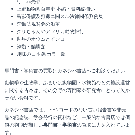
訂：非売品）
上野動物園百年史 本編・資料編揃い
鳥獣保護及狩猟ニ関スル法律関係判例集
狩猟法規関係の沿革
クリちゃんのアフリカ動物旅行
世界のオウムとインコ
鯨類・鰭脚類
趣味の日本鶏 カラー版
専門書・学術書の買取はカネシバ書店へご相談ください
動物学や生物学、あるいは動物園・水族館などの施設運営
に関する
古本
は、その分野の専門家や研究者にとって欠か
せない資料です。
カネシバ書店では、ISBNコードのない古い報告書や非売
品の記念誌、学会発行の資料など、一般的な古書店では価
値の判別が難しい
専門書
・
学術書
の買取に力を入れていま
す。