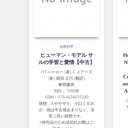
自然科学
ヒューマン・モデル サ
Ho
ルの学習と愛情【中古】
N
H.F.ハーロー (著), C.メアーズ
Co
(著), 梶田 正巳 (翻訳),
on
黎明書房,
A
刊行：1985年
ISBN：978-4654010240
(
状態：A ややヤケ、小口くすみ
少。他は中古感あまりなく、非
常に良い状態です。
※併売品のため品切れの際はご