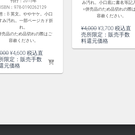
刊行：2015年
み汚れ。小口底に書名等記
ISBN：978-0190262129
※併売品のため品切れの際
態：B 英文。ややヤケ。小口
容赦ください。
すみ汚れ。一部ページカド折
れ。
元
現
¥
4,000
¥
3,700
税込直
の
在
併売品のため品切れの際はご
売所限定：販売手数
価
の
料還元価格
容赦ください。
格
価
元
現
,000
¥
4,600
税込直
は
格
の
在
所限定：販売手数
¥4,000
は
価
の
還元価格
で
¥3,700
格
価
し
で
は
格
た。
す。
¥5,000
は
で
¥4,600
し
で
た。
す。