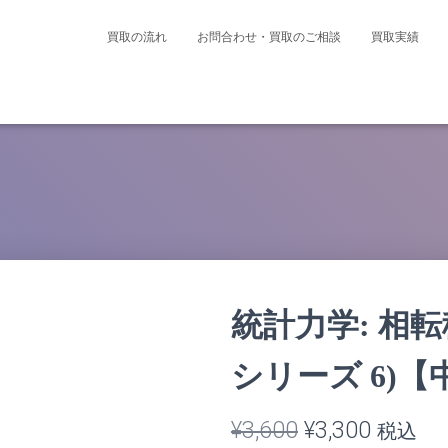
買取の流れ
お問合わせ・買取のご相談
買取実績
統計力学: 相
シリーズ 6)【
元
現
¥
3,600
¥
3,300
税込