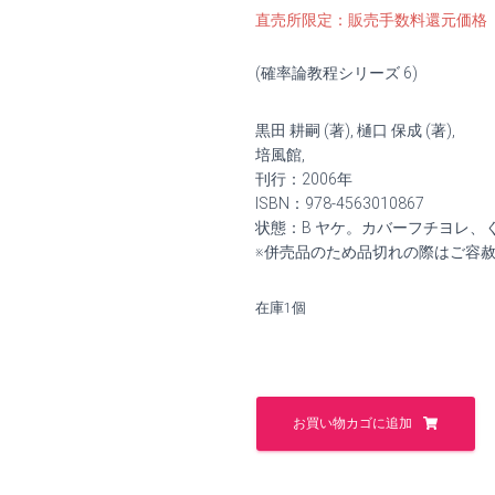
の
在
直売所限定：販売手数料還元価格
価
の
(確率論教程シリーズ 6)
格
価
黒田 耕嗣 (著), 樋口 保成 (著),
は
格
培風館,
¥3,600
は
刊行：2006年
ISBN：978-4563010867
で
¥3,300
状態：B ヤケ。カバーフチヨレ、
※併売品のため品切れの際はご容
し
で
た。
す。
在庫1個
統
計
お買い物カゴに追加
力
学:
相