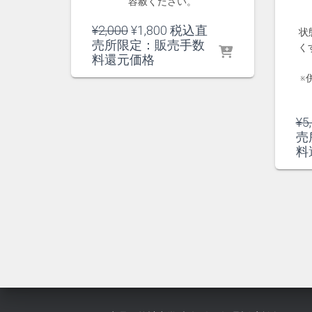
容赦ください。
元
現
¥
2,000
¥
1,800
税込直
状
の
在
売所限定：販売手数
く
価
の
料還元価格
格
価
※
は
格
¥2,000
は
で
¥1,800
¥
5
し
で
売
た。
す。
料