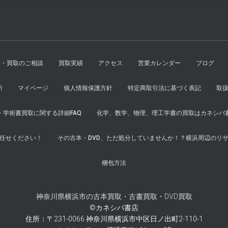
せ・買取のご相談
買取実績
アクセス
営業カレンダー
ブログ
所
マイページ
個人情報保護方針
特定商取引法に基づく表記
取
学術書買取に関する詳細FAQ
化学、数学、物理、理工学書の買取はカネシバ
任せください！
その古本・DVD、ただ処分していませんか！？横浜周辺のリ
梱包方法
神奈川県横浜市の古本買取・古書買取・DVD買取
©カネシバ書店
住所：〒231-0066 神奈川県横浜市中区日ノ出町2-110-1