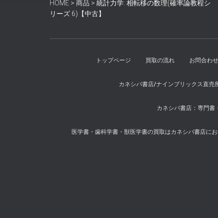
HOME
>
商品
>
統計力学: 相転移の数理(確率論教程シ
リーズ 6)【中古】
トップページ
買取の流れ
お問合わ
カネシバ書店/ナインブリックス直売
カネシバ書店：専門書・
医学書・歯科学書・獣医学書の買取はカネシバ書店にお