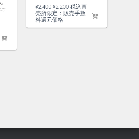
入。
元
現
¥
2,400
¥
2,200
税込直
はご
の
在
売所限定：販売手数
価
の
料還元価格
格
価
は
格
¥2,400
は
で
¥2,200
し
で
た。
す。