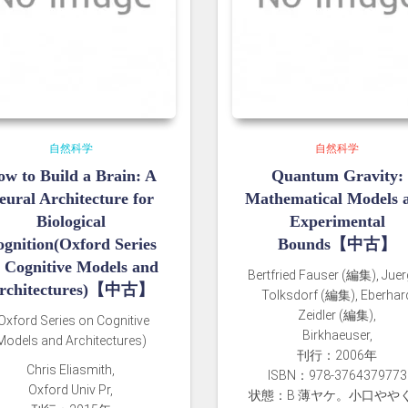
自然科学
自然科学
w to Build a Brain: A
Quantum Gravity:
eural Architecture for
Mathematical Models 
Biological
Experimental
gnition(Oxford Series
Bounds【中古】
 Cognitive Models and
Bertfried Fauser (編集), Jue
rchitectures)【中古】
Tolksdorf (編集), Eberhar
Zeidler (編集),
Oxford Series on Cognitive
Birkhaeuser,
Models and Architectures)
刊行：2006年
Chris Eliasmith,
ISBN：978-3764379773
Oxford Univ Pr,
状態：B 薄ヤケ。小口やや