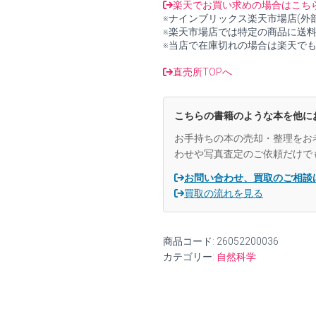
転
楽天でお買い求めの場合はこち
移
※ナインブリックス楽天市場店(外
の
※楽天市場店では特定の商品に送
数
※当店で在庫切れの場合は楽天で
理
(確
直売所TOPへ
率
論
教
こちらの書籍のような本を他に
程
シ
お手持ちの本の売却・整理をお
リ
わせや写真査定のご依頼だけで
ー
ズ
お問い合わせ、買取のご相談
6)
買取の流れを見る
【中
古】
個
商品コード:
26052200036
カテゴリー:
自然科学