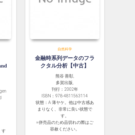
自然科学
金融時系列データのフラ
and
クタル分析【中古】
熊谷 善彰,
多賀出版,
刊行：2002年
rgen
ISBN：978-4811563114
d
状態：A 薄ヤケ。他は中古感あ
まりなく、非常に良い状態で
す。
※併売品のため品切れの際はご
容赦ください。
くす