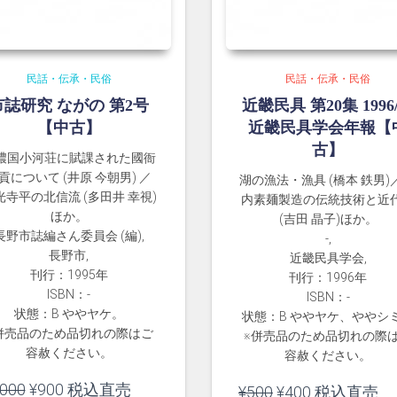
民話・伝承・民俗
民話・伝承・民俗
市誌研究 ながの 第2号
近畿民具 第20集 1996/
【中古】
近畿民具学会年報【
古】
濃国小河荘に賦課された國衙
貢について (井原 今朝男) ／
湖の漁法・漁具 (橋本 鉄男)
光寺平の北信流 (多田井 幸視)
内素麺製造の伝統技術と近
ほか。
(吉田 晶子)ほか。
長野市誌編さん委員会 (編),
-,
長野市,
近畿民具学会,
刊行：1995年
刊行：1996年
ISBN：-
ISBN：-
状態：B ややヤケ。
状態：B ややヤケ、ややシ
併売品のため品切れの際はご
※併売品のため品切れの際
容赦ください。
容赦ください。
元
現
,000
¥
900
税込直売
元
現
¥
500
¥
400
税込直売