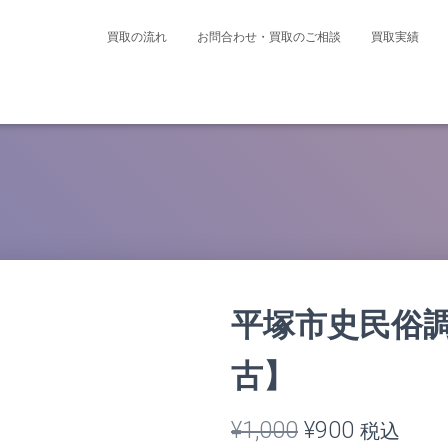
買取の流れ
お問合わせ・買取のご相談
買取実績
平塚市史民俗調
古】
元
現
¥
1,000
¥
900
税込