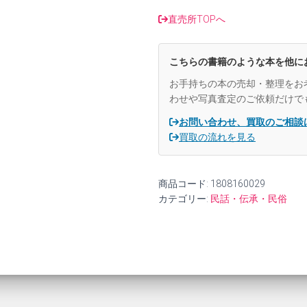
告
書
直売所TOPへ
6
大
野
こちらの書籍のような本を他に
【中
古】
お手持ちの本の売却・整理をお
個
わせや写真査定のご依頼だけで
お問い合わせ、買取のご相談
買取の流れを見る
商品コード:
1808160029
カテゴリー:
民話・伝承・民俗