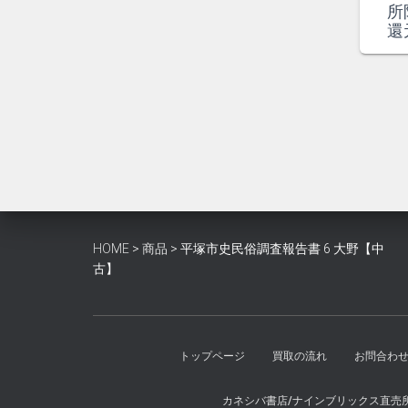
は
格
所
¥1,000
は
還
で
¥900
し
で
た。
す。
HOME
>
商品
>
平塚市史民俗調査報告書 6 大野【中
古】
トップページ
買取の流れ
お問合わ
カネシバ書店/ナインブリックス直売