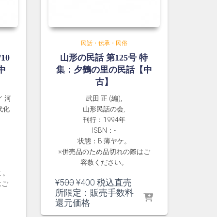
民話・伝承・民俗
10
山形の民話 第125号 特
中
集：夕鶴の里の民話【中
古】
／ 河
武田 正 (編),
代化
山形民話の会,
刊行：1994年
ISBN：-
状態：B 薄ヤケ。
※併売品のため品切れの際はご
容赦ください。
ミ。
元
現
¥
500
¥
400
税込直売
はご
の
在
所限定：販売手数料
価
の
還元価格
格
価