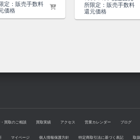
の
在
限定：販売手数料
の
在
所限定：販売手数料
価
の
元価格
価
の
還元価格
格
価
格
価
は
格
は
格
¥1,000
は
¥500
は
で
¥900
で
¥400
し
で
し
で
た。
す。
た。
す。
せ・買取のご相談
買取実績
アクセス
営業カレンダー
ブログ
所
マイページ
個人情報保護方針
特定商取引法に基づく表記
取