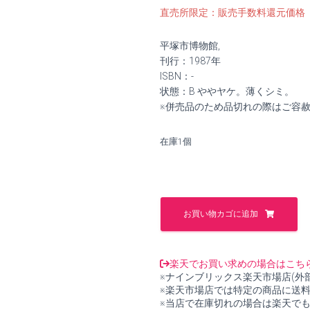
の
在
直売所限定：販売手数料還元価格
価
の
平塚市博物館,
格
価
刊行：1987年
ISBN：-
は
格
状態：B ややヤケ。薄くシミ。
※併売品のため品切れの際はご容
¥1,000
は
で
¥900
在庫1個
し
で
た。
す。
平
塚
お買い物カゴに追加
市
史
民
俗
楽天でお買い求めの場合はこち
調
※ナインブリックス楽天市場店(外
査
※楽天市場店では特定の商品に送
報
※当店で在庫切れの場合は楽天で