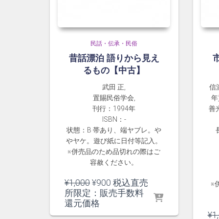
民話・伝承・民俗
昔話漂泊 語りから見え
るもの【中古】
武田 正,
信
置賜民俗学会,
年
刊行：1994年
善
ISBN：-
状態：B 帯あり、端ヤブレ。や
やヤケ。遊び紙に日付等記入。
※併売品のため品切れの際はご
容赦ください。
元
現
¥
1,000
¥
900
税込直売
※
の
在
所限定：販売手数料
価
の
還元価格
格
価
¥
1