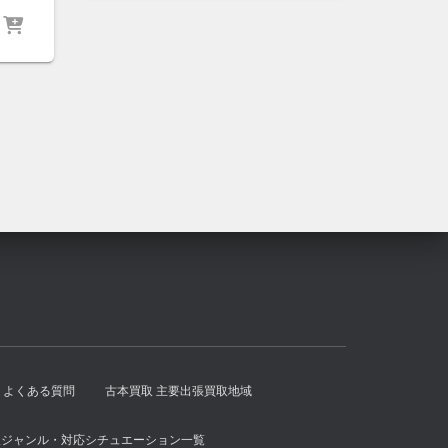
は
格
¥500
は
で
¥400
し
で
た。
す。
よくある質問
古本買取 主要出張買取地域
扱ジャンル・対応シチュエーション一覧