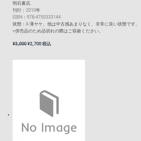
明石書店,
刊行：2010年
ISBN：978-4750333144
状態：A 薄ヤケ。他は中古感あまりなく、非常に良い状態です。
※併売品のため品切れの際はご容赦ください。
元
現
¥
3,000
¥
2,700
税込
の
在
価
の
格
価
は
格
¥3,000
は
で
¥2,700
し
で
た。
す。