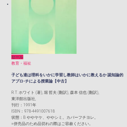
セール
教育・福祉
子ども達は理科をいかに学習し教師はいかに教えるか 認知論的
アプロ-チによる授業論【中古】
R.T. ホワイト (著), 堀 哲夫 (翻訳), 森本 信也 (翻訳),
東洋館出版社,
刊行：1991年
ISBN：978-4491007618
状態：B ややヤケ、ややシミ。カバーフチヨレ。
※併売品のため品切れの際はご容赦ください。