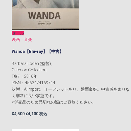
セール
映画・音楽
Wanda【Blu-ray】【中古】
Barbara Loden (監督),
Criterion Collection,
刊行：2016年
ISBN：4562474169714
状態：A Import。リーフレットあり。盤面良好。中古感あまりな
く非常に良い状態です。
※併売品のため品切れの際はご容赦ください。
元
現
¥
4,500
¥
4,100
税込
の
在
価
の