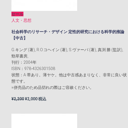
セール
人文・思想
社会科学のリサーチ・デザイン 定性的研究における科学的推論
【中古】
G.キング (著), R.O.コヘイン (著), S.ヴァーバ (著), 真渕 勝 (監訳),
勁草書房,
刊行：2004年
ISBN：978-4326301508
状態：A 帯あり。薄ヤケ。他は中古感あまりなく、非常に良い状
態です。
※併売品のため品切れの際はご容赦ください。
元
現
¥
2,200
¥
2,000
税込
の
在
価
の
格
価
は
格