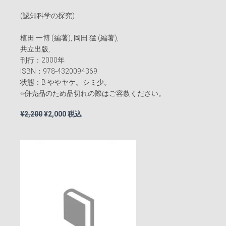
(認知科学の探究)
植田 一博 (編著), 岡田 猛 (編著),
共立出版,
刊行：2000年
ISBN：978-4320094369
状態：B ややヤケ。シミ少。
※併売品のため品切れの際はご容赦ください。
元
現
¥
2,200
¥
2,000
税込
の
在
価
の
格
価
は
格
¥2,200
は
で
¥2,000
し
で
た。
す。