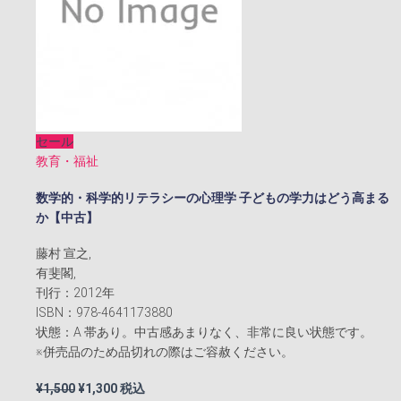
セール
教育・福祉
数学的・科学的リテラシーの心理学 子どもの学力はどう高まる
か【中古】
藤村 宣之,
有斐閣,
刊行：2012年
ISBN：978-4641173880
状態：A 帯あり。中古感あまりなく、非常に良い状態です。
※併売品のため品切れの際はご容赦ください。
元
現
¥
1,500
¥
1,300
税込