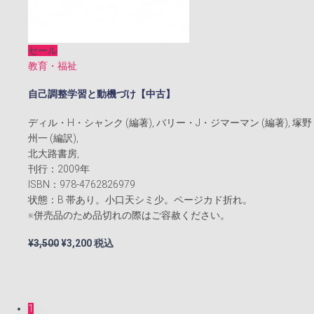
セール
教育・福祉
自己調整学習と動機づけ【中古】
ディル・H・シャンク (編著), バリー・J・ジマーマン (編著), 塚野
州一 (編訳),
北大路書房,
刊行：2009年
ISBN：978-4762826979
状態：B 帯あり。小口天シミ少。ページカド折れ。
※併売品のため品切れの際はご容赦ください。
元
現
¥
3,500
¥
3,200
税込
の
在
価
の
格
価
は
格
1