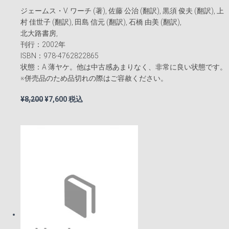
ジェームス・V. ワーチ (著), 佐藤 公治 (翻訳), 黒須 俊夫 (翻訳), 上
村 佳世子 (翻訳), 田島 信元 (翻訳), 石橋 由美 (翻訳),
北大路書房,
刊行：2002年
ISBN：978-4762822865
状態：A 薄ヤケ。他は中古感あまりなく、非常に良い状態です。
※併売品のため品切れの際はご容赦ください。
元
現
¥
8,200
¥
7,600
税込
の
在
価
の
格
価
は
格
¥8,200
は
で
¥7,600
し
で
た。
す。