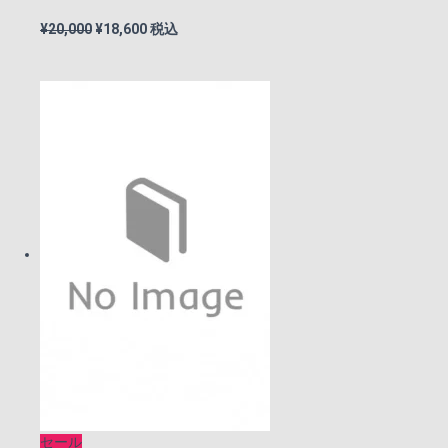
元
現
¥
20,000
¥
18,600
税込
の
在
価
の
格
価
は
格
¥20,000
は
で
¥18,600
し
で
た。
す。
セール