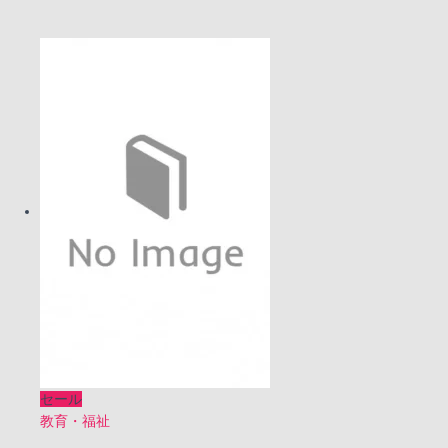
の
在
価
の
格
価
は
格
¥1,500
は
で
¥1,300
し
で
た。
す。
セール
教育・福祉