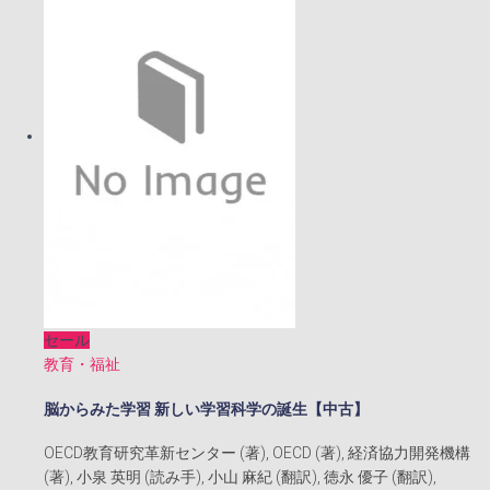
¥2,200
は
で
¥2,000
し
で
た。
す。
セール
教育・福祉
脳からみた学習 新しい学習科学の誕生【中古】
OECD教育研究革新センター (著), OECD (著), 経済協力開発機構
(著), 小泉 英明 (読み手), 小山 麻紀 (翻訳), 徳永 優子 (翻訳),