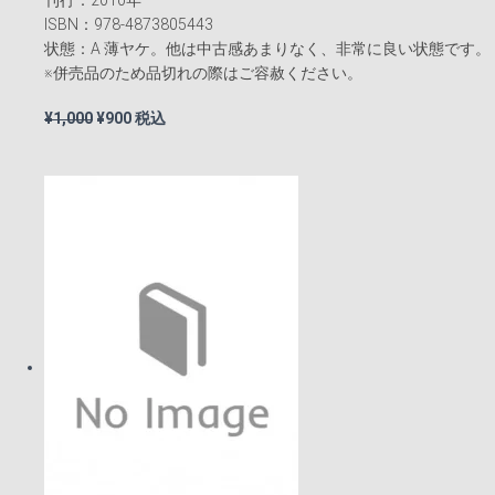
刊行：2010年
ISBN：978-4873805443
状態：A 薄ヤケ。他は中古感あまりなく、非常に良い状態です。
※併売品のため品切れの際はご容赦ください。
元
現
¥
1,000
¥
900
税込
の
在
価
の
格
価
は
格
¥1,000
は
で
¥900
し
で
た。
す。