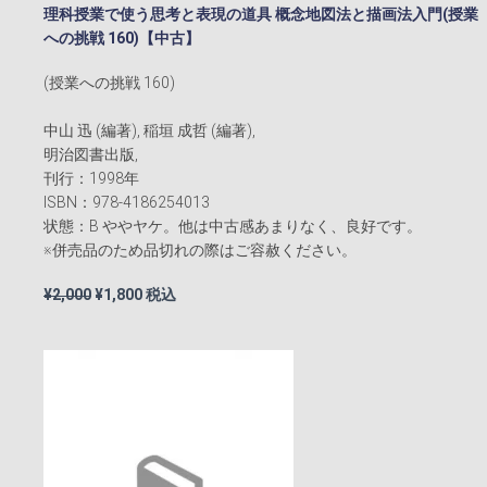
理科授業で使う思考と表現の道具 概念地図法と描画法入門(授業
への挑戦 160)【中古】
(授業への挑戦 160)
中山 迅 (編著), 稲垣 成哲 (編著),
明治図書出版,
刊行：1998年
ISBN：978-4186254013
状態：B ややヤケ。他は中古感あまりなく、良好です。
※併売品のため品切れの際はご容赦ください。
元
現
¥
2,000
¥
1,800
税込
の
在
価
の
格
価
は
格
¥2,000
は
で
¥1,800
し
で
た。
す。