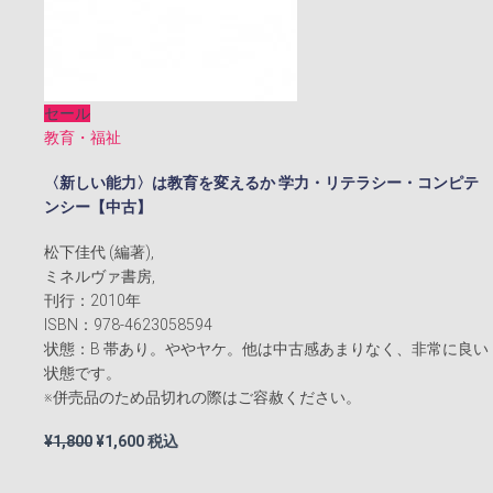
セール
教育・福祉
〈新しい能力〉は教育を変えるか 学力・リテラシー・コンピテ
ンシー【中古】
松下佳代 (編著),
ミネルヴァ書房,
刊行：2010年
ISBN：978-4623058594
状態：B 帯あり。ややヤケ。他は中古感あまりなく、非常に良い
状態です。
※併売品のため品切れの際はご容赦ください。
元
現
¥
1,800
¥
1,600
税込
の
在
価
の