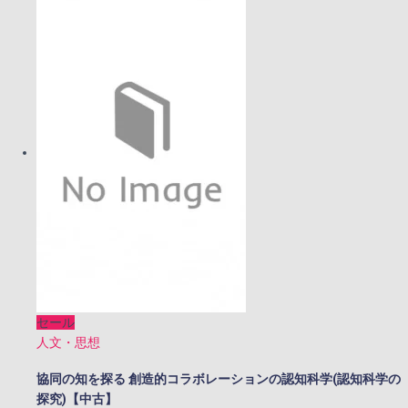
格
価
は
格
¥4,500
は
で
¥4,100
し
で
た。
す。
セール
人文・思想
協同の知を探る 創造的コラボレーションの認知科学(認知科学の
探究)【中古】