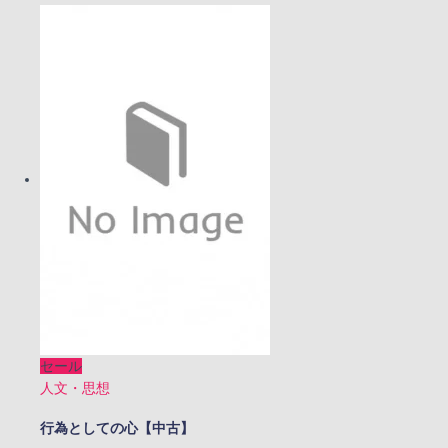
格
価
は
格
¥1,800
は
で
¥1,600
し
で
た。
す。
セール
人文・思想
行為としての心【中古】