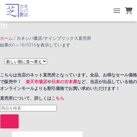
カネシバ書店/ナインブリックス直売
TOGGLE NA
所
ホーム
/ カネシバ書店/ナインブリックス直売所
新
結果の1～16/5316を表示しています
し
い
順
こちらは当店のネット直売所となっています。全品、お得なセール価格
で販売中！
楽天市場店
や
日本の古本屋
など、当店が出品している他の
オンラインモールよりも割引価格でお買い求めいただけます！
直売所について、詳しくは
こちら
商
品
検
索