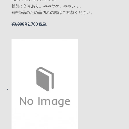
状態：B 帯あり。ややヤケ、ややシミ。
※併売品のため品切れの際はご容赦ください。
元
現
¥
3,000
¥
2,700
税込
の
在
価
の
格
価
は
格
¥3,000
は
で
¥2,700
し
で
た。
す。