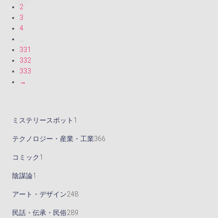
¥3,500
は
2
で
¥3,200
3
し
で
4
た。
す。
…
331
332
333
→
1
ミステリースポット
1
個
3
テクノロジー・産業・工業
366
の
6
1
コミック
1
商
6
個
1
陰謀論
1
品
個
の
個
2
アート・デザイン
248
の
商
の
4
2
民話・伝承・民俗
289