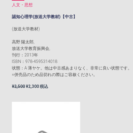
人文・思想
認知心理学(放送大学教材)【中古】
(放送大学教材)
高野 陽太郎,
放送大学教育振興会,
刊行：2013年
ISBN：978-4595314018
状態：A 薄ヤケ。他は中古感あまりなく、非常に良い状態です。
※併売品のため品切れの際はご容赦ください。
元
現
¥
2,500
¥
2,300
税込
の
在
価
の
格
価
は
格
¥2,500
は
で
¥2,300
し
で