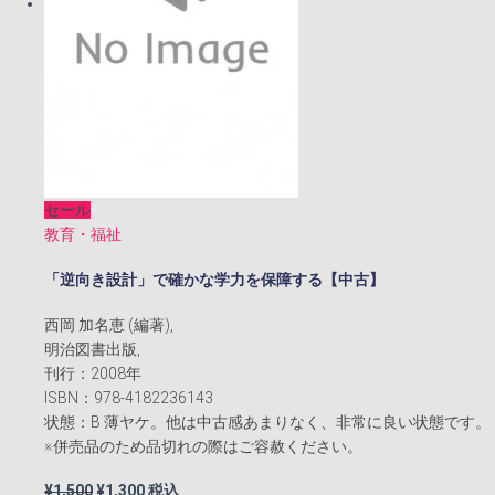
セール
教育・福祉
「逆向き設計」で確かな学力を保障する【中古】
西岡 加名恵 (編著),
明治図書出版,
刊行：2008年
ISBN：978-4182236143
状態：B 薄ヤケ。他は中古感あまりなく、非常に良い状態です。
※併売品のため品切れの際はご容赦ください。
元
現
¥
1,500
¥
1,300
税込