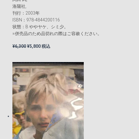
洛陽社,
刊行：2003年
ISBN：978-4844200116
状態：B ややヤケ、シミ少。
※併売品のため品切れの際はご容赦ください。
元
現
¥
6,300
¥
5,800
税込
の
在
価
の
格
価
は
格
¥6,300
は
で
¥5,800
し
で
た。
す。