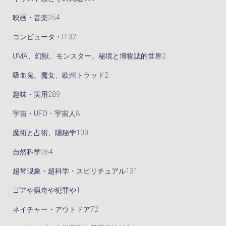
品
商
商
商
3
5
2
映画・音楽
254
品
品
品
個
1
5
3
コンピュータ・IT
32
の
個
4
2
2
UMA、幻獣、モンスター。秘境と博物誌的世界
2
商
の
個
個
個
2
吸血鬼、魔女、欧州トラッド
2
品
商
の
の
の
個
2
趣味・実用
289
品
商
商
商
の
8
8
宇宙・UFO・宇宙人
8
品
品
品
商
9
個
1
魔術と占術、隠秘学
103
品
個
の
0
2
自然科学
264
の
商
3
6
1
超常現象・超科学・スピリチュアル
131
商
品
個
4
3
1
ゴアや猟奇や犯罪や
1
品
の
個
1
個
7
ネイチャー・アウトドア
72
商
の
個
の
2