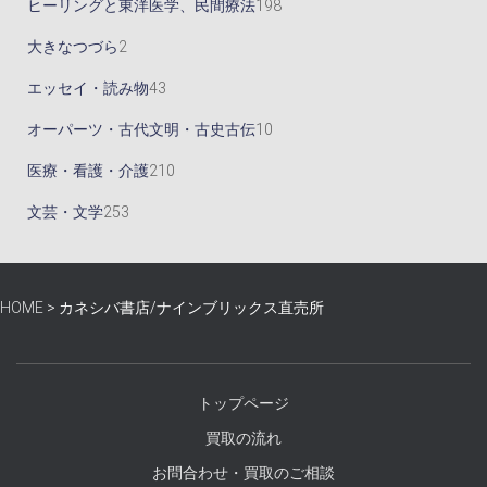
1
ヒーリングと東洋医学、民間療法
198
品
商
の
商
個
9
2
大きなつづら
2
品
商
品
の
8
個
4
エッセイ・読み物
43
品
商
個
の
3
1
オーパーツ・古代文明・古史古伝
10
品
の
商
個
0
2
医療・看護・介護
210
商
品
の
個
1
2
文芸・文学
253
品
商
の
0
5
品
商
個
3
HOME
>
カネシバ書店/ナインブリックス直売所
品
の
個
商
の
品
商
トップページ
品
買取の流れ
お問合わせ・買取のご相談