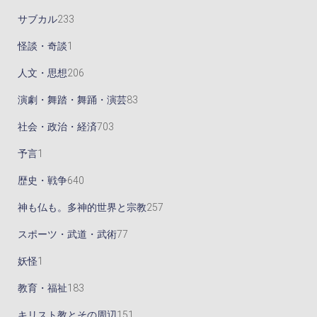
商
品
商
8
8
2
サブカル
233
品
品
個
9
3
1
怪談・奇談
1
の
個
3
個
2
人文・思想
206
商
の
個
の
0
8
演劇・舞踏・舞踊・演芸
83
品
商
の
商
6
3
7
社会・政治・経済
703
品
商
品
個
個
0
1
予言
1
品
の
の
3
個
6
歴史・戦争
640
商
商
個
の
4
2
神も仏も。多神的世界と宗教
257
品
品
の
商
0
5
7
スポーツ・武道・武術
77
商
品
個
7
7
1
妖怪
1
品
の
個
個
個
1
教育・福祉
183
商
の
の
の
8
1
キリスト教とその周辺
151