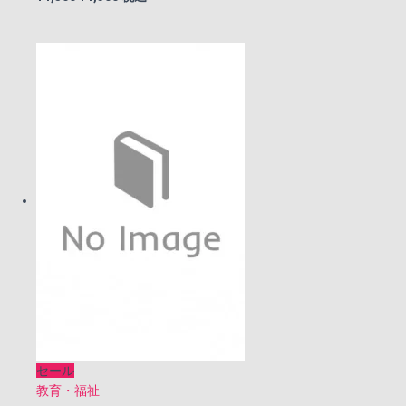
の
在
価
の
格
価
は
格
¥1,500
は
で
¥1,300
し
で
た。
す。
セール
教育・福祉