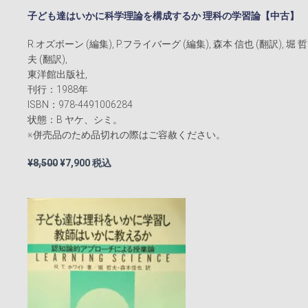
子ども達はいかに科学理論を構成するか 理科の学習論【中古】
R.オズボーン (編集), P.フライバーグ (編集), 森本 信也 (翻訳), 堀 哲
夫 (翻訳),
東洋館出版社,
刊行：1988年
ISBN：978-4491006284
状態：B ヤケ、シミ。
※併売品のため品切れの際はご容赦ください。
元
現
¥
8,500
¥
7,900
税込
の
在
価
の
格
価
は
格
¥8,500
は
で
¥7,900
し
で
た。
す。