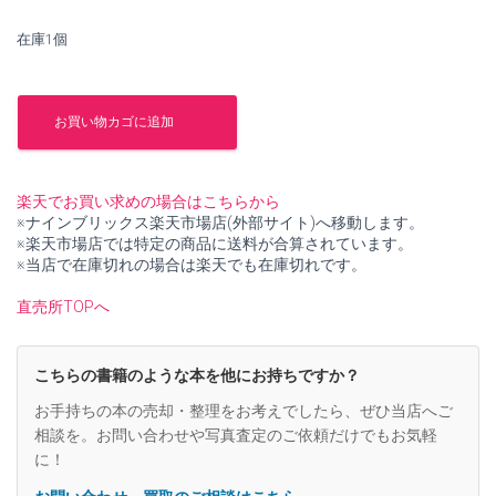
で
¥2,700
在庫1個
し
で
た。
す。
邪
教
お買い物カゴに追加
新
論
【中
古】
楽天でお買い求めの場合はこちらから
個
※ナインブリックス楽天市場店(外部サイト)へ移動します。
※楽天市場店では特定の商品に送料が合算されています。
※当店で在庫切れの場合は楽天でも在庫切れです。
直売所TOPへ
こちらの書籍のような本を他にお持ちですか？
お手持ちの本の売却・整理をお考えでしたら、ぜひ当店へご
相談を。お問い合わせや写真査定のご依頼だけでもお気軽
に！