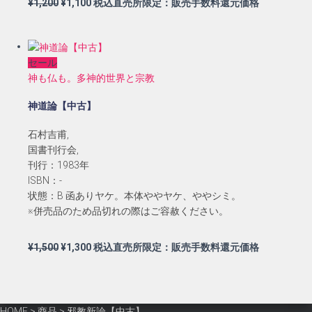
元
現
¥
1,200
¥
1,100
税込直売所限定：販売手数料還元価格
の
在
価
の
格
価
セール
は
格
神も仏も。多神的世界と宗教
¥1,200
は
で
¥1,100
神道論【中古】
し
で
た。
す。
石村吉甫,
国書刊行会,
刊行：1983年
ISBN：-
状態：B 函ありヤケ。本体ややヤケ、ややシミ。
※併売品のため品切れの際はご容赦ください。
元
現
¥
1,500
¥
1,300
税込直売所限定：販売手数料還元価格
の
在
価
の
格
価
は
格
HOME
>
商品
>
邪教新論【中古】