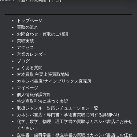
¥1,500
は
で
¥1,300
し
で
トップページ
た。
す。
買取の流れ
お問合わせ・買取のご相談
買取実績
アクセス
営業カレンダー
ブログ
よくある質問
古本買取 主要出張買取地域
カネシバ書店/ナインブリックス直売所
マイページ
個人情報保護方針
特定商取引法に基づく表記
取扱ジャンル・対応シチュエーション一覧
カネシバ書店：専門書・学術書買取に関する詳細FAQ
化学、数学、物理、理工学書の買取はカネシバ書店にお任せ
ください！
医学書・歯科学書・獣医学書の買取はカネシバ書店にお任せ