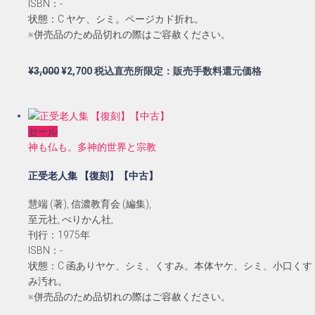
ISBN：-
状態：C ヤケ、シミ。ページカド折れ。
※併売品のため品切れの際はご容赦ください。
元
現
¥
3,000
¥
2,700
税込直売所限定：販売手数料還元価格
の
在
価
の
格
価
セール
は
格
神も仏も。多神的世界と宗教
¥3,000
は
で
¥2,700
正受老人集 【復刻】【中古】
し
で
た。
す。
慧端 (著), 信濃教育会 (編集),
至元社, ぺりかん社,
刊行：1975年
ISBN：-
状態：C 函ありヤケ、シミ、くすみ。本体ヤケ、シミ、小口くす
み汚れ。
※併売品のため品切れの際はご容赦ください。