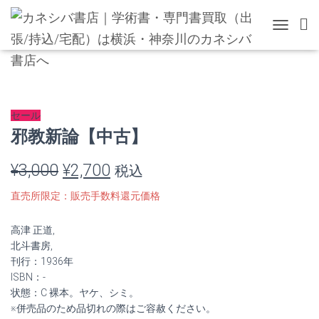
TOGGLE 
セール
邪教新論【中古】
元
現
¥
3,000
¥
2,700
税込
の
在
直売所限定：販売手数料還元価格
価
の
高津 正道,
格
価
北斗書房,
刊行：1936年
は
格
ISBN：-
状態：C 裸本。ヤケ、シミ。
¥3,000
は
※併売品のため品切れの際はご容赦ください。