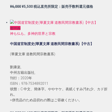
元
現
¥
6,000
¥
5,500
税込直売所限定：販売手数料還元価格
の
在
価
の
格
価
セール
は
格
神も仏も。多神的世界と宗教
¥6,000
は
で
¥5,500
中国道官制度史(華夏文庫 道教民間宗教書系)【中古】
し
で
た。
す。
(華夏文庫 道教民間宗教書系)
劉康楽,
中州古籍出版社,
刊行：2020年
ISBN：978-7534892011
状態：C 中文、簡体字。ややヤケ。表紙くすみ汚れ少、カド折
れ。
※併売品のため品切れの際はご容赦ください。