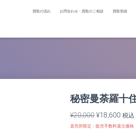
買取の流れ
お問合わせ・買取のご相談
買取実績
秘密曼荼羅十住
元
現
¥
20,000
¥
18,600
税込
の
在
直売所限定：販売手数料還元価格