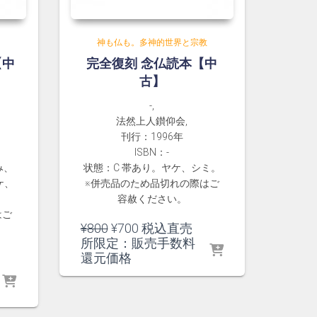
教
神も仏も。多神的世界と宗教
【中
完全復刻 念仏読本【中
古】
-,
法然上人鑚仰会,
刊行：1996年
ISBN：-
み、
状態：C 帯あり。ヤケ、シミ。
ケ、
※併売品のため品切れの際はご
容赦ください。
はご
元
現
¥
800
¥
700
税込直売
の
在
所限定：販売手数料
価
の
還元価格
格
価
は
格
¥800
は
で
¥700