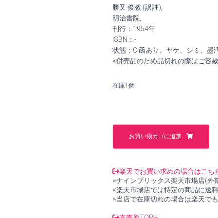
価
の
勝又 俊教 (訳註),
格
価
明治書院,
刊行：1954年
は
格
ISBN：-
状態：C 函あり、ヤケ、シミ、墨
¥20,000
は
※併売品のため品切れの際はご容
で
¥18,
在庫1個
し
で
た。
す。
秘
密
お買い物カゴに追加
曼
荼
羅
十
楽天でお買い求めの場合はこち
住
※ナインブリックス楽天市場店(外
心
※楽天市場店では特定の商品に送
論
※当店で在庫切れの場合は楽天で
勝
又
直売所TOPへ