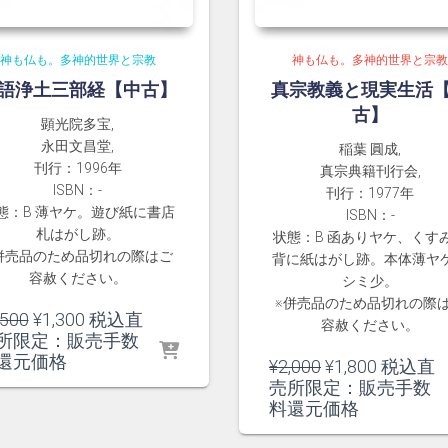
神も仏も。多神的世界と宗教
神も仏も。多神的世界と宗
語浄土三部経【中古】
真宗教義と現実生活
古】
顕光院多宝,
永田文昌堂,
稲葉 圓成,
刊行：1996年
真宗典籍刊行会,
ISBN：-
刊行：1977年
態：B 薄ヤケ。遊び紙に書店
ISBN：-
札はがし跡。
状態：B 函ありヤケ、くす
併売品のため品切れの際はご
背に紙はがし跡。本体薄ヤ
容赦ください。
シミ少。
※併売品のため品切れの際
元
現
,500
¥
1,300
税込直
容赦ください。
の
在
所限定：販売手数
価
の
還元価格
元
現
¥
2,000
¥
1,800
税込直
格
価
の
在
売所限定：販売手数
は
格
価
の
料還元価格
¥1,500
は
格
価
で
¥1,300