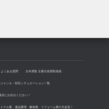
し
で
た。
す。
よくある質問
古本買取 主要出張買取地域
扱ジャンル・対応シチュエーション一覧
書店にお任せください！
サイクル業、遺品整理、解体業、リフォーム業の方必見！