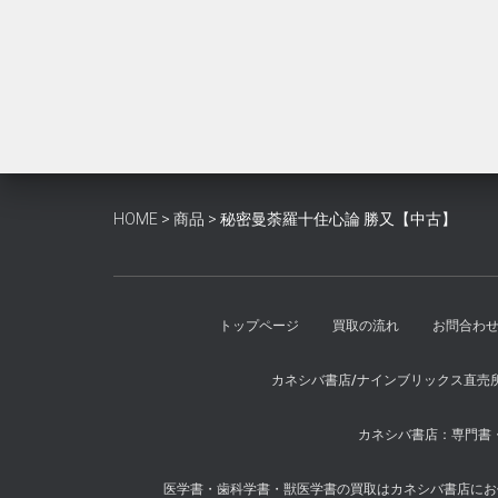
し
で
た。
す。
HOME
>
商品
>
秘密曼荼羅十住心論 勝又【中古】
トップページ
買取の流れ
お問合わ
カネシバ書店/ナインブリックス直売
カネシバ書店：専門書・
医学書・歯科学書・獣医学書の買取はカネシバ書店にお