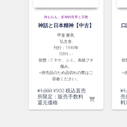
神も仏も。多神的世界と宗教
神話と日本精神【中古】
口
甲斐 勝美,
弘文舎,
刊行：1940年
ISBN：-
状態：C ヤケ、シミ。表紙フチ
状
傷み。
※併売品のため品切れの際はご
※
容赦ください。
元
現
¥
1,000
¥
900
税込直売
¥
1
の
在
所限定：販売手数料
売
価
の
還元価格
料
格
価
は
格
¥1,000
は
で
¥900