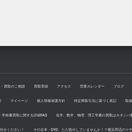
は
格
し
で
¥2,000
は
た。
す。
で
¥1,800
し
で
た。
す。
せ・買取のご相談
買取実績
アクセス
営業カレンダー
ブログ
所
マイページ
個人情報保護方針
特定商取引法に基づく表記
取
学術書買取に関する詳細FAQ
化学、数学、物理、理工学書の買取はカネシバ
任せください！
その古本・DVD、ただ処分していませんか！？横浜周辺のリ