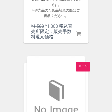
です。
※併売品のため品切れの際はご
容赦ください。
元
現
¥
1,500
¥
1,300
税込直
の
在
売所限定：販売手数
価
の
料還元価格
格
価
は
格
¥1,500
は
で
¥1,300
し
で
セール
た。
す。