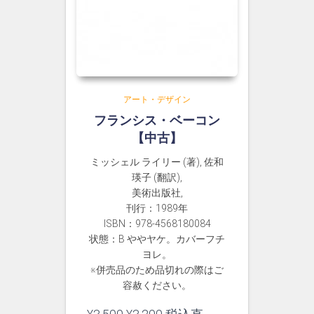
アート・デザイン
フランシス・ベーコン
【中古】
ミッシェル ライリー (著), 佐和
瑛子 (翻訳),
美術出版社,
刊行：1989年
ISBN：978-4568180084
状態：B ややヤケ。カバーフチ
ヨレ。
※併売品のため品切れの際はご
容赦ください。
元
現