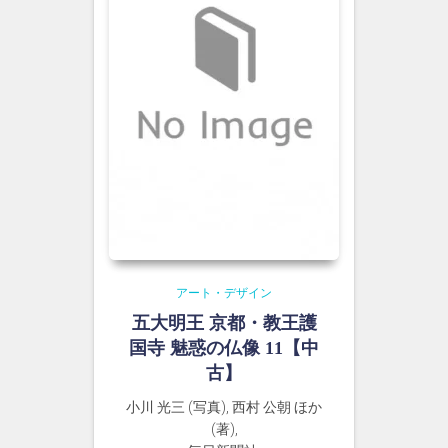
アート・デザイン
五大明王 京都・教王護
国寺 魅惑の仏像 11【中
古】
小川 光三 (写真), 西村 公朝 ほか
(著),