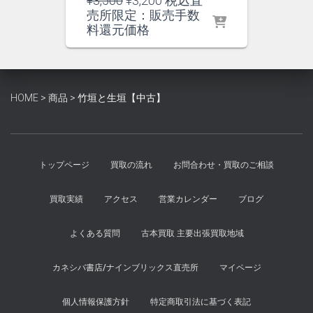
¥
3,500
¥
3,200
税込直
の
在
売所限定：販売手数
価
の
料還元価格
格
価
は
格
¥3,500
は
で
¥3,200
HOME
>
商品
>
竹垣と生垣【中古】
し
で
た。
す。
トップページ
買取の流れ
お問合わせ・買取のご相談
買取実績
アクセス
営業カレンダー
ブログ
よくある質問
古本買取 主要出張買取地域
カネシバ書店/ナインブリックス直売所
マイページ
個人情報保護方針
特定商取引法に基づく表記