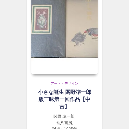
アート・デザイン
小さな誕生 関野準一郎
版三昧第一回作品【中
古】
関野 凖一郎,
吾八書房,