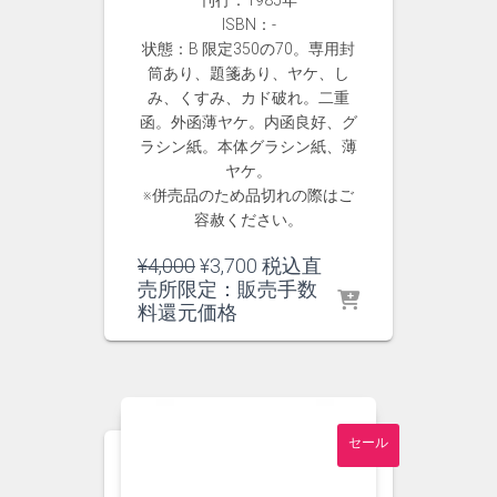
刊行：1985年
ISBN：-
状態：B 限定350の70。専用封
筒あり、題箋あり、ヤケ、し
み、くすみ、カド破れ。二重
函。外函薄ヤケ。内函良好、グ
ラシン紙。本体グラシン紙、薄
ヤケ。
※併売品のため品切れの際はご
容赦ください。
元
現
¥
4,000
¥
3,700
税込直
の
在
売所限定：販売手数
価
の
料還元価格
格
価
は
格
¥4,000
は
で
¥3,700
し
で
セール
た。
す。