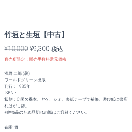
竹垣と生垣【中古】
元
現
¥
10,000
¥
9,300
税込
の
在
直売所限定：販売手数料還元価格
価
の
浅野 二郎 (著),
格
価
ワールドグリーン出版,
刊行：1985年
は
格
ISBN：-
状態：C 函欠裸本。ヤケ、シミ。表紙テープで補修。遊び紙に書店
¥10,000
は
札はがし跡。
※併売品のため品切れの際はご容赦ください。
で
¥9,300
し
で
在庫1個