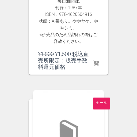
毎日新聞社,
刊行：1987年
ISBN：978-4620604916
状態：A 帯あり。ややヤケ、や
やシミ。
※併売品のため品切れの際はご
容赦ください。
元
現
¥
1,800
¥
1,600
税込直
の
在
売所限定：販売手数
価
の
料還元価格
格
価
は
格
¥1,800
は
で
¥1,600
し
で
セール
た。
す。