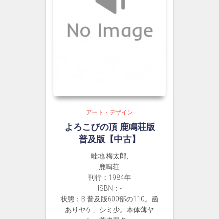
アート・デザイン
よろこびの頂 鹿鳴荘版
普及版【中古】
畦地 梅太郎,
鹿鳴荘,
刊行：1984年
ISBN：-
状態：B 普及版600部の110。函
ありヤケ、シミ少。本体薄ヤ