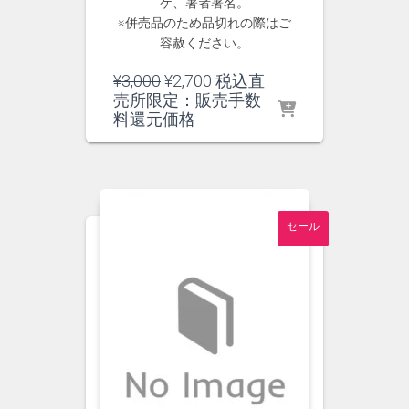
ケ、著者署名。
※併売品のため品切れの際はご
容赦ください。
元
現
¥
3,000
¥
2,700
税込直
の
在
売所限定：販売手数
価
の
料還元価格
格
価
は
格
¥3,000
は
で
¥2,700
し
で
セール
た。
す。