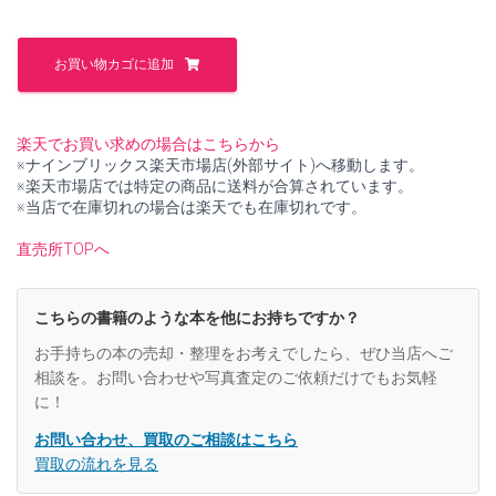
た。
す。
竹
垣
お買い物カゴに追加
と
生
垣
【中
楽天でお買い求めの場合はこちらから
古】
※ナインブリックス楽天市場店(外部サイト)へ移動します。
個
※楽天市場店では特定の商品に送料が合算されています。
※当店で在庫切れの場合は楽天でも在庫切れです。
直売所TOPへ
こちらの書籍のような本を他にお持ちですか？
お手持ちの本の売却・整理をお考えでしたら、ぜひ当店へご
相談を。お問い合わせや写真査定のご依頼だけでもお気軽
に！
お問い合わせ、買取のご相談はこちら
買取の流れを見る