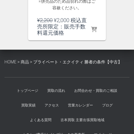
※併売品のため品切れの際はご
容赦ください。
元
現
¥
2,200
¥
2,000
税込直
の
在
売所限定：販売手数
価
の
料還元価格
格
価
は
格
¥2,200
は
で
¥2,000
HOME
>
商品
>
プライベート・エクイティ 勝者の条件【中古】
し
で
た。
す。
トップページ
買取の流れ
お問合わせ・買取のご相談
買取実績
アクセス
営業カレンダー
ブログ
よくある質問
古本買取 主要出張買取地域