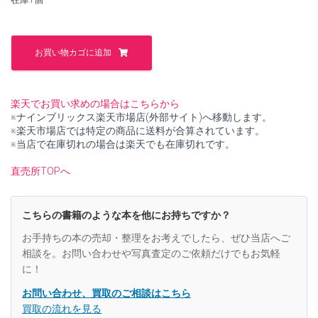
し
で
た。
す。
プ
ラ
お買い物カゴに追加
イ
ベ
ー
ト・
楽天でお買い求めの場合はこちらから
エ
※ナインブリックス楽天市場店(外部サイト)へ移動します。
ク
※楽天市場店では特定の商品に送料が合算されています。
イ
※当店で在庫切れの場合は楽天でも在庫切れです。
テ
ィ
直売所TOPへ
勝
者
の
こちらの書籍のような本を他にお持ちですか？
条
件
お手持ちの本の売却・整理をお考えでしたら、ぜひ当店へご
【中
相談を。お問い合わせや写真査定のご依頼だけでもお気軽
古】
に！
個
お問い合わせ、買取のご相談はこちら
買取の流れを見る