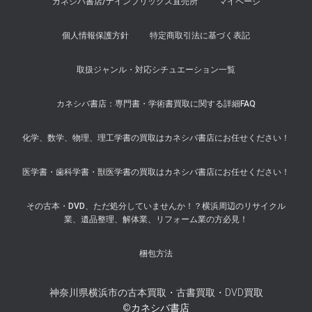
カネシバ書店/ナインブリックス直売所
マイページ
個人情報保護方針
特定商取引法に基づく表記
取扱ジャンル・対応シチュエーション一覧
カネシバ書店：専門書・学術書買取に関する詳細FAQ
化学、数学、物理、理工学書の買取はカネシバ書店にお任せください！
医学書・歯科学書・獣医学書の買取はカネシバ書店にお任せください！
その古本・DVD、ただ処分していませんか！？横浜周辺のリサイクル
業、遺品整理、解体業、リフォーム業の方必見！
梱包方法
神奈川県横浜市の古本買取・古書買取・DVD買取
©カネシバ書店