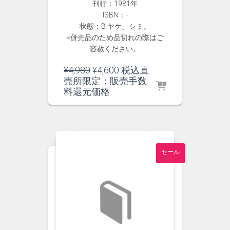
刊行：1981年
ISBN：-
状態：B ヤケ、シミ。
※併売品のため品切れの際はご
容赦ください。
元
現
¥
4,980
¥
4,600
税込直
の
在
売所限定：販売手数
価
の
料還元価格
格
価
は
格
¥4,980
は
で
¥4,600
し
で
セール
た。
す。