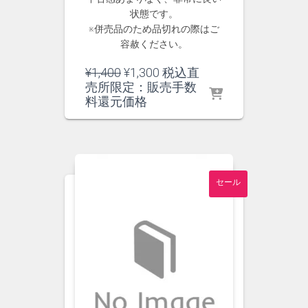
状態です。
※併売品のため品切れの際はご
容赦ください。
元
現
¥
1,400
¥
1,300
税込直
の
在
売所限定：販売手数
価
の
料還元価格
格
価
は
格
¥1,400
は
で
¥1,300
し
で
セール
た。
す。