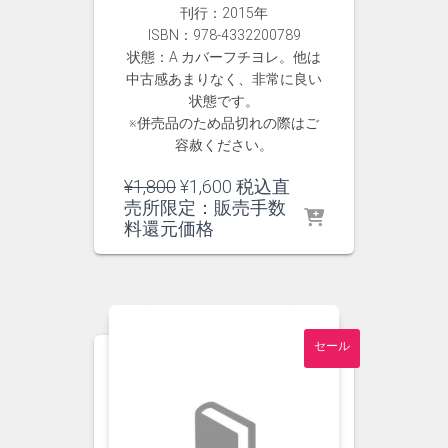
刊行：2015年
ISBN：978-4332200789
状態：A カバーフチヨレ。他は
中古感あまりなく、非常に良い
状態です。
※併売品のため品切れの際はご
容赦ください。
元
現
¥
1,800
¥
1,600
税込直
の
在
売所限定：販売手数
価
の
料還元価格
格
価
は
格
¥1,800
は
で
¥1,600
し
で
セール
た。
す。