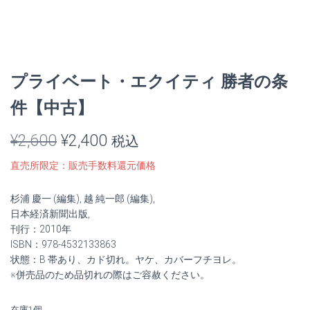
プライベート・エクイティ 勝者の条
件【中古】
元
現
¥
2,600
¥
2,400
税込
の
在
直売所限定：販売手数料還元価格
価
の
杉浦 慶一 (編集), 越 純一郎 (編集),
格
価
日本経済新聞出版,
刊行：2010年
は
格
ISBN：978-4532133863
状態：B 帯あり、カド切れ。ヤケ、カバーフチヨレ。
¥2,600
は
※併売品のため品切れの際はご容赦ください。
で
¥2,400
在庫1個