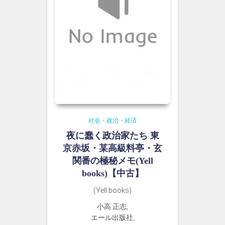
社会・政治・経済
夜に蠢く政治家たち 東
京赤坂・某高級料亭・玄
関番の極秘メモ(Yell
books)【中古】
(Yell books)
小高 正志,
エール出版社,