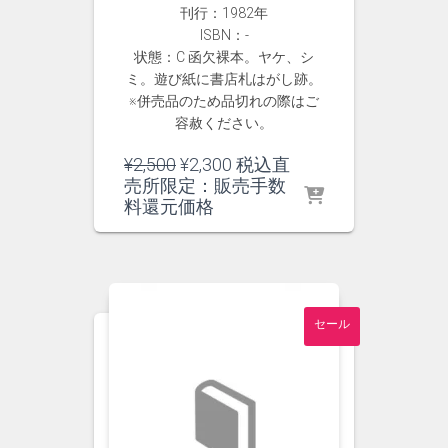
刊行：1982年
ISBN：-
状態：C 函欠裸本。ヤケ、シ
ミ。遊び紙に書店札はがし跡。
※併売品のため品切れの際はご
容赦ください。
元
現
¥
2,500
¥
2,300
税込直
の
在
売所限定：販売手数
価
の
料還元価格
格
価
は
格
¥2,500
は
で
¥2,300
し
で
セール
た。
す。