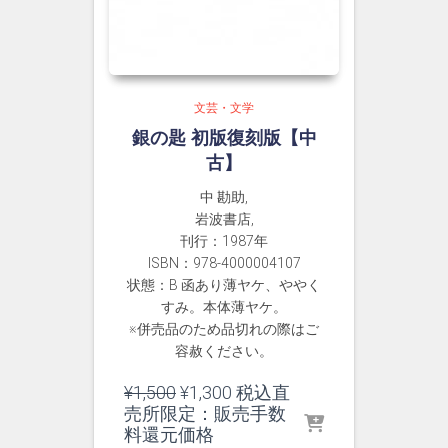
文芸・文学
銀の匙 初版復刻版【中
古】
中 勘助,
岩波書店,
刊行：1987年
ISBN：978-4000004107
状態：B 函あり薄ヤケ、ややく
すみ。本体薄ヤケ。
※併売品のため品切れの際はご
容赦ください。
元
現
¥
1,500
¥
1,300
税込直
の
在
売所限定：販売手数
価
の
料還元価格