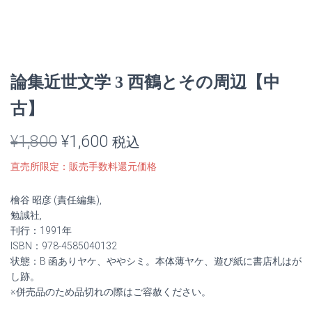
論集近世文学 3 西鶴とその周辺【中
古】
元
現
¥
1,800
¥
1,600
税込
の
在
直売所限定：販売手数料還元価格
価
の
檜谷 昭彦 (責任編集),
格
価
勉誠社,
刊行：1991年
は
格
ISBN：978-4585040132
状態：B 函ありヤケ、ややシミ。本体薄ヤケ、遊び紙に書店札はが
¥1,800
は
し跡。
※併売品のため品切れの際はご容赦ください。
で
¥1,600