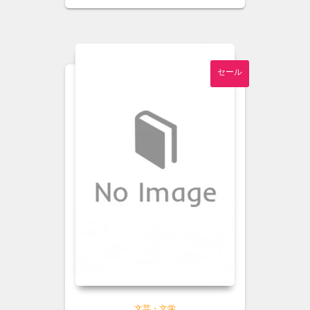
格
価
は
格
¥1,500
は
で
¥1,300
し
で
セール
た。
す。
文芸・文学