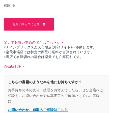
し
で
在庫1個
た。
す。
論
集
お買い物カゴに追加
近
世
文
学
楽天でお買い求めの場合はこちらから
3
※ナインブリックス楽天市場店(外部サイト)へ移動します。
西
※楽天市場店では特定の商品に送料が合算されています。
鶴
※当店で在庫切れの場合は楽天でも在庫切れです。
と
そ
直売所TOPへ
の
周
辺
こちらの書籍のような本を他にお持ちですか？
【中
古】
お手持ちの本の売却・整理をお考えでしたら、ぜひ当店へご
個
相談を。お問い合わせや写真査定のご依頼だけでもお気軽
に！
お問い合わせ、買取のご相談はこちら