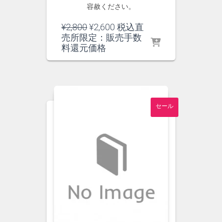
容赦ください。
元
現
¥
2,800
¥
2,600
税込直
の
在
売所限定：販売手数
価
の
料還元価格
格
価
は
格
¥2,800
は
で
¥2,600
し
で
セール
た。
す。