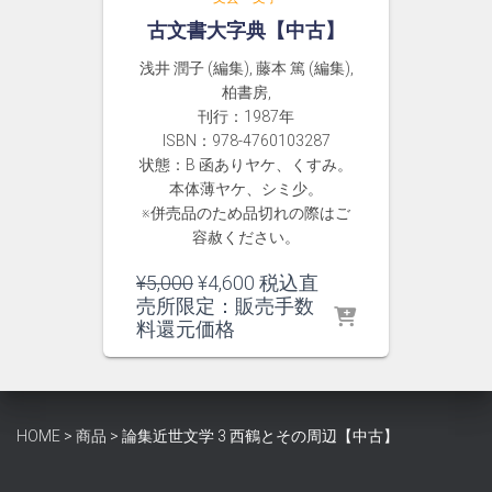
古文書大字典【中古】
浅井 潤子 (編集), 藤本 篤 (編集),
柏書房,
刊行：1987年
ISBN：978-4760103287
状態：B 函ありヤケ、くすみ。
本体薄ヤケ、シミ少。
※併売品のため品切れの際はご
容赦ください。
元
現
¥
5,000
¥
4,600
税込直
の
在
売所限定：販売手数
価
の
料還元価格
格
価
は
格
¥5,000
は
で
¥4,600
HOME
>
商品
>
論集近世文学 3 西鶴とその周辺【中古】
し
で
た。
す。