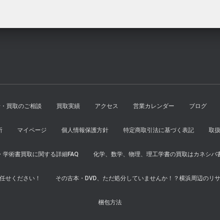
せ・買取のご相談
買取実績
アクセス
営業カレンダー
ブログ
所
マイページ
個人情報保護方針
特定商取引法に基づく表記
取
学術書買取に関する詳細FAQ
化学、数学、物理、理工学書の買取はカネシバ
任せください！
その古本・DVD、ただ処分していませんか！？横浜周辺のリ
梱包方法