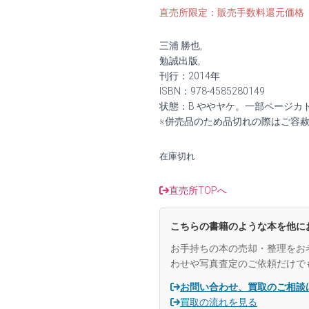
の
在
直売所限定：販売手数料還元価格
価
の
三浦 勝也,
格
価
勉誠出版,
刊行：2014年
は
格
ISBN：978-4585280149
状態：B ややヤケ。一部ページカ
¥1,600
は
※併売品のため品切れの際はご容
で
¥1,400
在庫切れ
し
で
た。
す。
直売所TOPへ
こちらの書籍のような本を他に
お手持ちの本の売却・整理をお
わせや写真査定のご依頼だけで
お問い合わせ、買取のご相談
買取の流れを見る