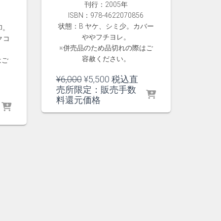
刊行：2005年
ISBN：978-4622070856
状態：B ヤケ、シミ少。カバー
印。
ややフチヨレ。
クコ
※併売品のため品切れの際はご
容赦ください。
はご
元
現
¥
6,000
¥
5,500
税込直
の
在
売所限定：販売手数
価
の
料還元価格
格
価
は
格
¥6,000
は
で
¥5,500
し
で
た。
す。