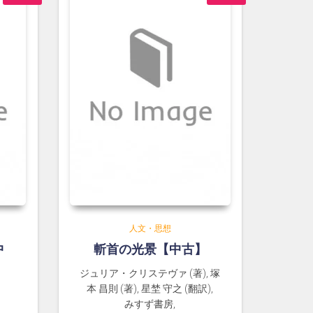
人文・思想
中
斬首の光景【中古】
ジュリア・クリステヴァ (著), 塚
本 昌則 (著), 星埜 守之 (翻訳),
みすず書房,