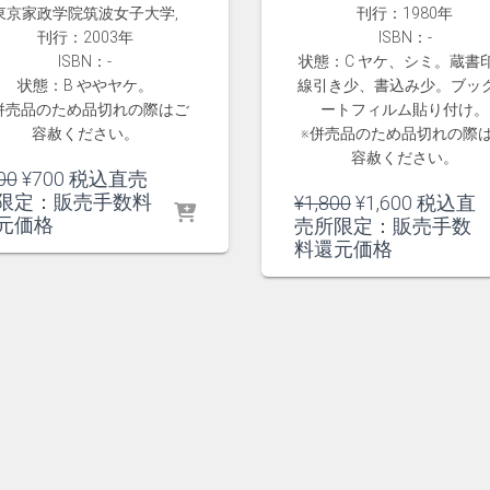
東京家政学院筑波女子大学,
刊行：1980年
刊行：2003年
ISBN：-
ISBN：-
状態：C ヤケ、シミ。蔵書
状態：B ややヤケ。
線引き少、書込み少。ブッ
併売品のため品切れの際はご
ートフィルム貼り付け。
容赦ください。
※併売品のため品切れの際
容赦ください。
元
現
00
¥
700
税込直売
の
在
限定：販売手数料
元
現
¥
1,800
¥
1,600
税込直
価
の
元価格
の
在
売所限定：販売手数
格
価
価
の
料還元価格
は
格
格
価
¥800
は
は
格
で
¥700
¥1,800
は
し
で
で
¥1,600
た。
す。
し
で
た。
す。