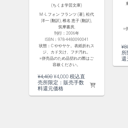
(ちくま学芸文庫)
M.‐L.フォン フランツ (著), 松代
洋一 (翻訳), 椎名 恵子 (翻訳),
筑摩書房,
※
刊行：2006年
ISBN：978-4480090041
状態：C ややヤケ。表紙折れス
¥
8
ジ、カド欠け、フチ汚れ。
所
還
※併売品のため品切れの際はご
容赦ください。
元
現
¥
4,400
¥
4,000
税込直
の
在
売所限定：販売手数
価
の
料還元価格
格
価
は
格
¥4,400
は
で
¥4,000
し
で
た。
す。