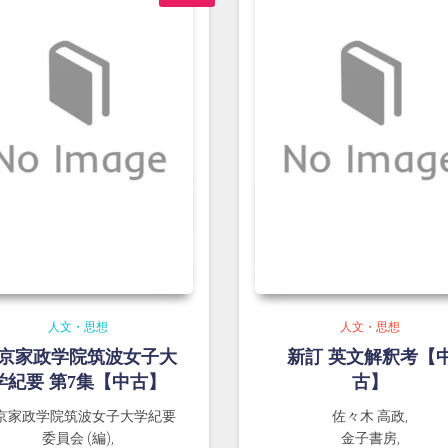
人文・思想
人文・思想
京家政学院筑波女子大
新訂 英文解釈考【
学紀要 第7集【中古】
古】
京家政学院筑波女子大学紀要
佐々木 高政,
委員会 (編),
金子書房,