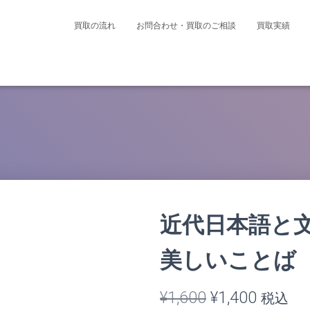
買取の流れ
お問合わせ・買取のご相談
買取実績
近代日本語と文
美しいことば
元
現
¥
1,600
¥
1,400
税込