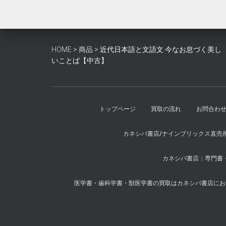
HOME
>
商品
>
近代日本語と文語文 今なお息づく美し
いことば【中古】
トップページ
買取の流れ
お問合わ
カネシバ書店/ナインブリックス直売
カネシバ書店：専門書・
医学書・歯科学書・獣医学書の買取はカネシバ書店にお