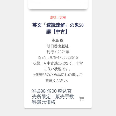
趣味・実用
英文「速読速解」の鬼50
講【中古】
高島 穣,
明日香出版社,
刊行：2024年
ISBN：978-4756923615
状態：A 中古感ほぼなく、非常
に良い状態です。
※併売品のため品切れの際はご
容赦ください。
元
現
¥
1,000
¥
900
税込直
の
在
売所限定：販売手数
価
の
料還元価格
格
価
は
格