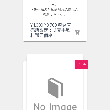
ん。
※併売品のため品切れの際はご
容赦ください。
元
現
¥
4,000
¥
3,700
税込直
の
在
売所限定：販売手数
価
の
料還元価格
格
価
は
格
¥4,000
は
で
¥3,700
し
で
セール
た。
す。