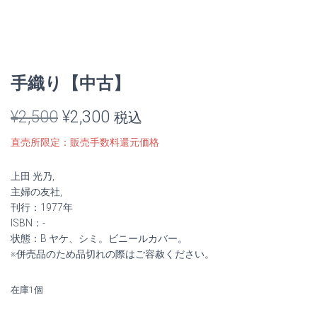
手織り【中古】
元
現
¥
2,500
¥
2,300
税込
の
在
直売所限定：販売手数料還元価格
価
の
上田 光乃,
格
価
主婦の友社,
刊行：1977年
は
格
ISBN：-
状態：B ヤケ、シミ。ビニールカバー。
¥2,500
は
※併売品のため品切れの際はご容赦ください。
で
¥2,300
在庫1個
し
で