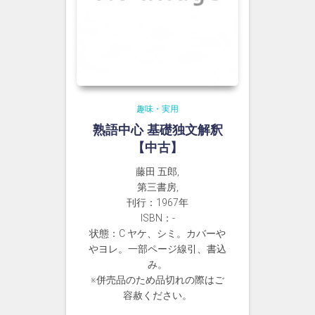
趣味・実用
熟語中心 基礎独文解釈
【中古】
藤田 五郎,
第三書房,
刊行：1967年
ISBN：-
状態：C ヤケ、シミ。カバーや
やヨレ。一部ページ線引、書込
み。
※併売品のため品切れの際はご
容赦ください。