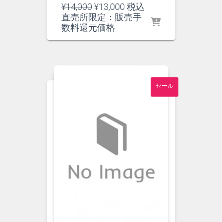
元
現
¥
14,000
¥
13,000
税込
の
在
直売所限定：販売手
価
の
数料還元価格
格
価
は
格
¥14,000
は
で
¥13,000
し
で
セール
た。
す。