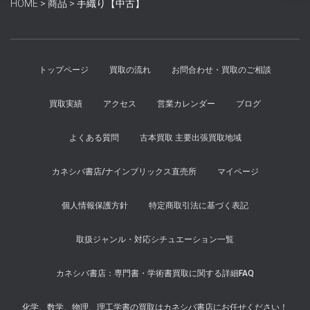
HOME
>
商品
>
手織り【中古】
し
で
た。
す。
トップページ
買取の流れ
お問合わせ・買取のご相談
買取実績
アクセス
営業カレンダー
ブログ
よくある質問
古本買取 主要出張買取地域
カネシバ書店/ナインブリックス直売所
マイページ
個人情報保護方針
特定商取引法に基づく表記
取扱ジャンル・対応シチュエーション一覧
カネシバ書店：専門書・学術書買取に関する詳細FAQ
化学、数学、物理、理工学書の買取はカネシバ書店にお任せください！