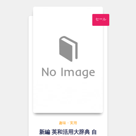
¥1,000
は
で
¥900
し
で
セール
た。
す。
趣味・実用
新編 英和活用大辞典 自