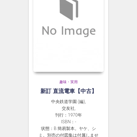
趣味・実用
新訂 直流電車【中古】
中央鉄道学園 (編),
交友社,
刊行：1970年
ISBN：-
状態：B 簡易製本。ヤケ、シ
ミ。別売の付図集は付属しませ