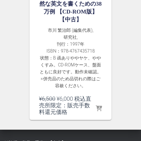
然な英文を書くための38
万例 【CD-ROM版】
【中古】
市川 繁治郎 (編集代表),
研究社,
刊行：1997年
ISBN：978-4767435718
状態：B 函ありややヤケ、やや
くすみ。CD-ROMケース、盤面
ともに良好です。動作未確認。
※併売品のため品切れの際はご
容赦ください。
元
現
¥
6,500
¥
6,000
税込直
の
在
売所限定：販売手数
価
の
料還元価格
格
価
は
格
¥6,500
は
で
¥6,000