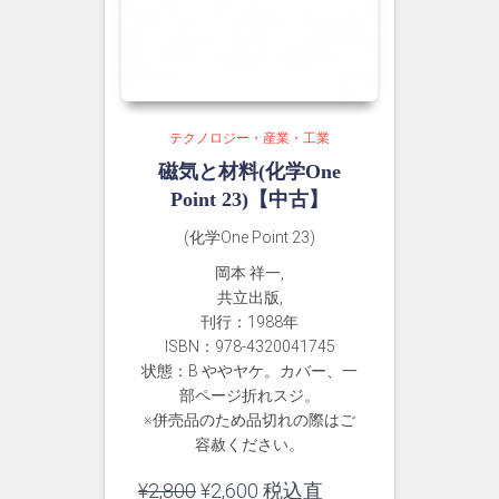
テクノロジー・産業・工業
磁気と材料(化学One
Point 23)【中古】
(化学One Point 23)
岡本 祥一,
共立出版,
刊行：1988年
ISBN：978-4320041745
状態：B ややヤケ。カバー、一
部ページ折れスジ。
※併売品のため品切れの際はご
容赦ください。
元
現
¥
2,800
¥
2,600
税込直