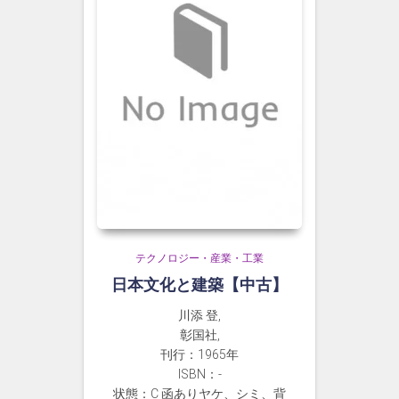
テクノロジー・産業・工業
日本文化と建築【中古】
川添 登,
彰国社,
刊行：1965年
ISBN：-
状態：C 函ありヤケ、シミ、背