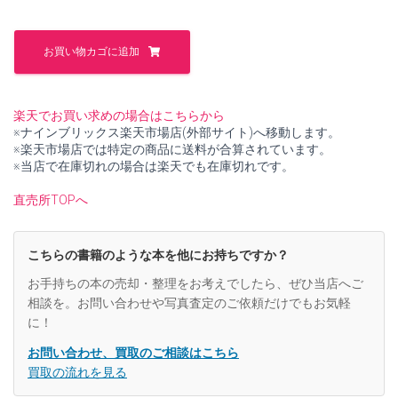
た。
す。
ガ
ラ
お買い物カゴに追加
ス
工
学
【中
楽天でお買い求めの場合はこちらから
古】
※ナインブリックス楽天市場店(外部サイト)へ移動します。
個
※楽天市場店では特定の商品に送料が合算されています。
※当店で在庫切れの場合は楽天でも在庫切れです。
直売所TOPへ
こちらの書籍のような本を他にお持ちですか？
お手持ちの本の売却・整理をお考えでしたら、ぜひ当店へご
相談を。お問い合わせや写真査定のご依頼だけでもお気軽
に！
お問い合わせ、買取のご相談はこちら
買取の流れを見る