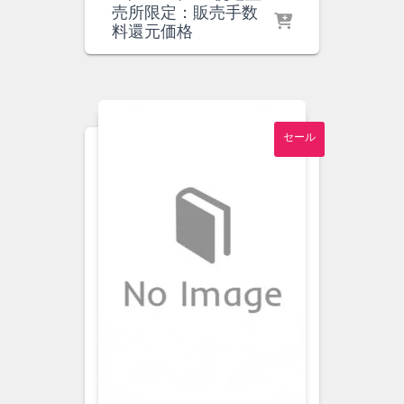
の
在
売所限定：販売手数
価
の
料還元価格
格
価
は
格
¥2,800
は
で
¥2,600
し
で
セール
た。
す。