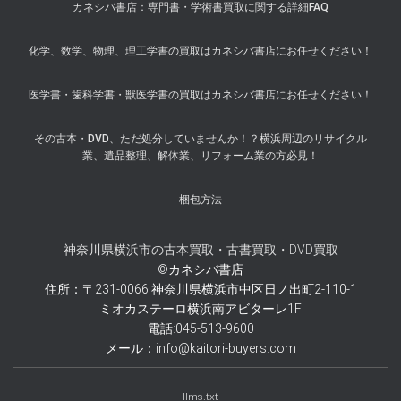
カネシバ書店：専門書・学術書買取に関する詳細FAQ
化学、数学、物理、理工学書の買取はカネシバ書店にお任せください！
医学書・歯科学書・獣医学書の買取はカネシバ書店にお任せください！
その古本・DVD、ただ処分していませんか！？横浜周辺のリサイクル
業、遺品整理、解体業、リフォーム業の方必見！
梱包方法
神奈川県横浜市の古本買取・古書買取・DVD買取
©カネシバ書店
住所：〒231-0066 神奈川県横浜市中区日ノ出町2-110-1
ミオカステーロ横浜南アビターレ1F
電話:045-513-9600
メール：info@kaitori-buyers.com
llms.txt