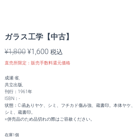
ガラス工学【中古】
元
現
¥
1,800
¥
1,600
税込
の
在
直売所限定：販売手数料還元価格
価
の
成瀬 省,
格
価
共立出版,
刊行：1961年
は
格
ISBN：-
状態：C 函ありヤケ、シミ、フチカド傷み強、蔵書印。本体ヤケ、
¥1,800
は
シミ、蔵書印。
※併売品のため品切れの際はご容赦ください。
で
¥1,600
し
で
在庫1個