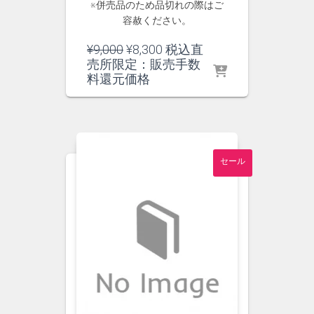
※併売品のため品切れの際はご
容赦ください。
元
現
¥
9,000
¥
8,300
税込直
の
在
売所限定：販売手数
価
の
料還元価格
格
価
は
格
¥9,000
は
で
¥8,300
し
で
セール
た。
す。