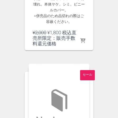
壊れ。本体ヤケ、シミ、ビニー
ルカバー。
※併売品のため品切れの際はご
容赦ください。
元
現
¥
2,000
¥
1,800
税込直
の
在
売所限定：販売手数
価
の
料還元価格
格
価
は
格
¥2,000
は
で
¥1,800
し
で
セール
た。
す。