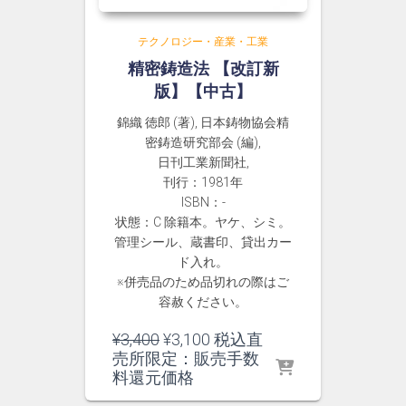
テクノロジー・産業・工業
精密鋳造法 【改訂新
版】【中古】
錦織 徳郎 (著), 日本鋳物協会精
密鋳造研究部会 (編),
日刊工業新聞社,
刊行：1981年
ISBN：-
状態：C 除籍本。ヤケ、シミ。
管理シール、蔵書印、貸出カー
ド入れ。
※併売品のため品切れの際はご
容赦ください。
元
現
¥
3,400
¥
3,100
税込直
の
在
売所限定：販売手数
価
の
料還元価格
格
価