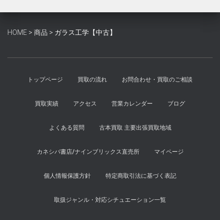
は
格
¥3,400
は
で
¥3,100
HOME
>
商品
>
ガラス工学【中古】
し
で
た。
す。
トップページ
買取の流れ
お問合わせ・買取のご相談
買取実績
アクセス
営業カレンダー
ブログ
よくある質問
古本買取 主要出張買取地域
カネシバ書店/ナインブリックス直売所
マイページ
個人情報保護方針
特定商取引法に基づく表記
取扱ジャンル・対応シチュエーション一覧