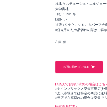
価
の
浅津 ケステューシュ・エルジェーベト 
格
価
大学書林,
刊行：1981年
は
格
ISBN：-
状態：C ヤケ、シミ。カバーフチ
¥1,800
は
※併売品のため品切れの際はご容
で
¥1,600
在庫1個
し
で
た。
す。
ハ
ン
お買い物カゴに追加
ガ
リ
ー
語
楽天でお買い求めの場合はこち
会
※ナインブリックス楽天市場店(外
話
※楽天市場店では特定の商品に送
練
※当店で在庫切れの場合は楽天で
習
帳
直売所TOPへ