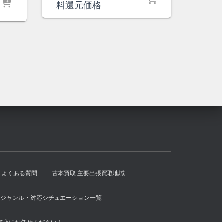
価
の
料還元価格
格
価
は
格
¥6,500
は
で
¥6,000
し
で
た。
す。
よくある質問
古本買取 主要出張買取地域
扱ジャンル・対応シチュエーション一覧