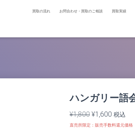
買取の流れ
お問合わせ・買取のご相談
買取実績
ハンガリー語
元
現
¥
1,800
¥
1,600
税込
の
在
直売所限定：販売手数料還元価格