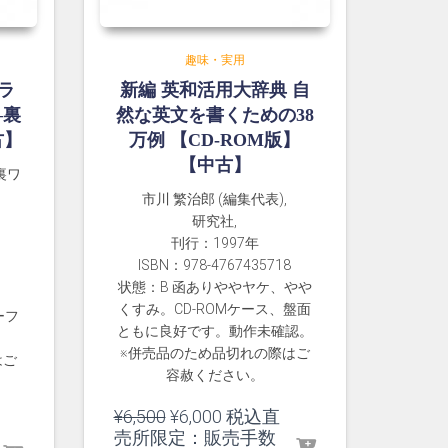
趣味・実用
ラ
新編 英和活用大辞典 自
―裏
然な英文を書くための38
古】
万例 【CD-ROM版】
【中古】
裏ワ
市川 繁治郎 (編集代表),
研究社,
刊行：1997年
ISBN：978-4767435718
状態：B 函ありややヤケ、やや
くすみ。CD-ROMケース、盤面
ーフ
ともに良好です。動作未確認。
※併売品のため品切れの際はご
はご
容赦ください。
元
現
¥
6,500
¥
6,000
税込直
の
在
売所限定：販売手数