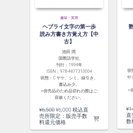
趣味・実用
ヘブライ文字の第一歩
読み方書き方覚え方【中
古】
池田 潤,
国際語学社,
刊行：1994年
状
ISBN：978-4877310004
や
状態：C ヤケ、シミ。線引き、
書込み少。
※
※併売品のため品切れの際はご
容赦ください。
¥
1
元
現
¥
6,500
¥
6,000
税込直
直
の
在
売所限定：販売手数
数
価
の
料還元価格
格
価