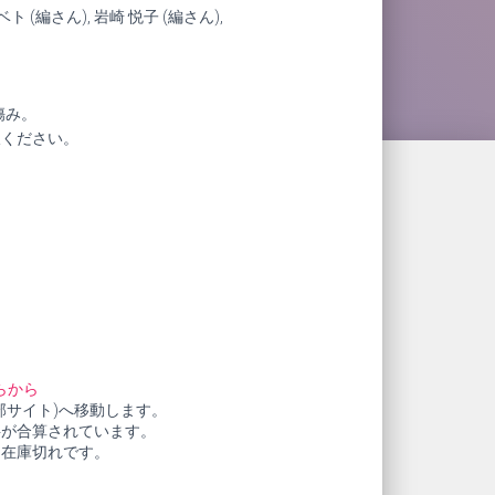
(編さん), 岩崎 悦子 (編さん),
傷み。
赦ください。
らから
部サイト)へ移動します。
料が合算されています。
も在庫切れです。