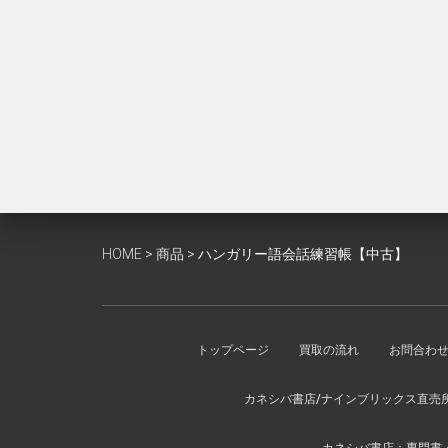
は
格
¥6,500
は
で
¥6,000
し
で
た。
す。
HOME
>
商品
>
ハンガリー語会話練習帳【中古】
トップページ
買取の流れ
お問合わ
カネシバ書店/ナインブリックス直売