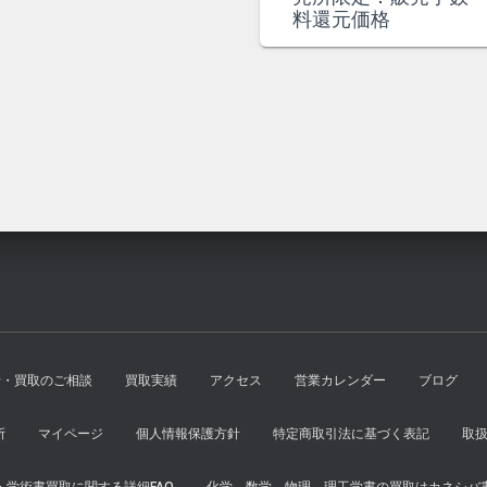
は
格
価
の
料還元価格
¥14,000
は
格
価
で
¥13,000
は
格
し
で
¥3,600
は
た。
す。
で
¥3,300
し
で
た。
す。
せ・買取のご相談
買取実績
アクセス
営業カレンダー
ブログ
所
マイページ
個人情報保護方針
特定商取引法に基づく表記
取