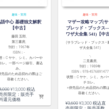
趣味・実用
趣味・実用
熟語中心 基礎独文解釈
マザー攻略マップ(サ
【中古】
ブレッド・ブックス
ワザ大全集 541)【中
藤田 五郎,
第三書房,
(サラブレッド・ブックス―
刊行：1967年
ザ大全集 541)
ISBN：-
-,
態：C ヤケ、シミ。カバーや
二見書房,
ヨレ。一部ページ線引、書込
刊行：1989年
み。
ISBN：978-4576891477
併売品のため品切れの際はご
状態：C ヤケ、シミ。カバ
容赦ください。
チヨレ。
※併売品のため品切れの際
元
現
4,000
¥
13,000
税込
容赦ください。
の
在
売所限定：販売手
価
の
料還元価格
元
現
¥
3,600
¥
3,300
税込直
格
価
の
在
売所限定：販売手数