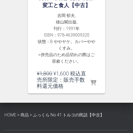
変工と食人【中古】
吉岡 郁夫,
雄山閣出版,
刊行：1991年
ISBN：978-4639009320
状態：B ややヤケ。カバーやや
くすみ。
※併売品のため品切れの際はご
容赦ください。
元
現
¥
1,800
¥
1,600
税込直
の
在
売所限定：販売手数
価
の
料還元価格
格
価
は
格
¥1,800
は
で
¥1,600
HOME
>
商品
>
ふっくら No.41 トルコの民話【中古】
し
で
た。
す。