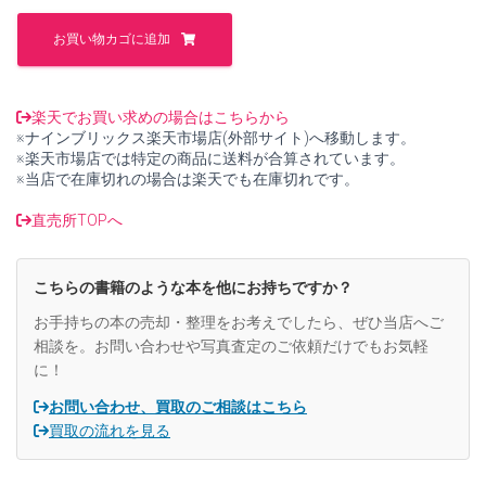
た。
す。
ふ
っ
お買い物カゴに追加
く
ら
No.41
ト
楽天でお買い求めの場合はこちらから
ル
※ナインブリックス楽天市場店(外部サイト)へ移動します。
コ
※楽天市場店では特定の商品に送料が合算されています。
の
※当店で在庫切れの場合は楽天でも在庫切れです。
民
話
直売所TOPへ
【中
古】
個
こちらの書籍のような本を他にお持ちですか？
お手持ちの本の売却・整理をお考えでしたら、ぜひ当店へご
相談を。お問い合わせや写真査定のご依頼だけでもお気軽
に！
お問い合わせ、買取のご相談はこちら
買取の流れを見る