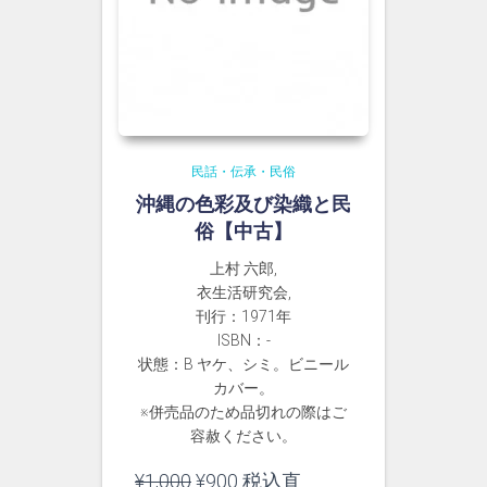
民話・伝承・民俗
沖縄の色彩及び染織と民
俗【中古】
上村 六郎,
衣生活研究会,
刊行：1971年
ISBN：-
状態：B ヤケ、シミ。ビニール
カバー。
※併売品のため品切れの際はご
容赦ください。
元
現
¥
1,000
¥
900
税込直