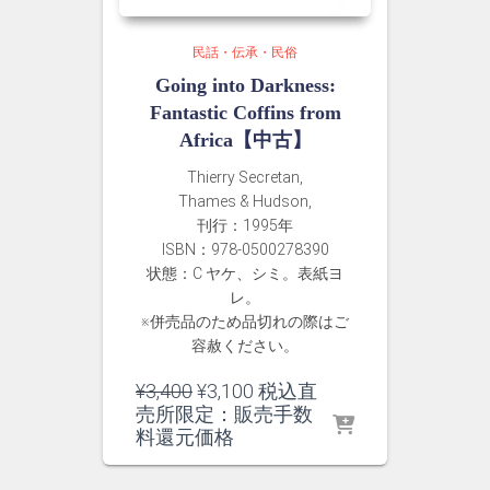
民話・伝承・民俗
Going into Darkness:
Fantastic Coffins from
Africa【中古】
Thierry Secretan,
Thames & Hudson,
刊行：1995年
ISBN：978-0500278390
状態：C ヤケ、シミ。表紙ヨ
レ。
※併売品のため品切れの際はご
容赦ください。
元
現
¥
3,400
¥
3,100
税込直
の
在
売所限定：販売手数
価
の
料還元価格
格
価
は
格