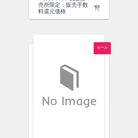
の
在
売所限定：販売手数
価
の
料還元価格
格
価
は
格
¥1,000
は
で
¥900
し
で
セール
た。
す。