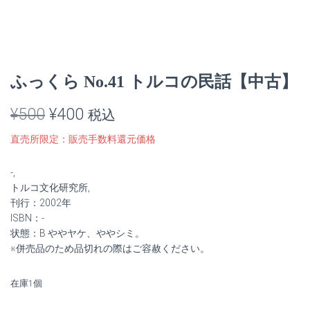
ふっくら No.41 トルコの民話【中古】
元
現
¥
500
¥
400
税込
の
在
直売所限定：販売手数料還元価格
価
の
-,
格
価
トルコ文化研究所,
刊行：2002年
は
格
ISBN：-
状態：B ややヤケ、ややシミ。
¥500
は
※併売品のため品切れの際はご容赦ください。
で
¥400
在庫1個
し
で