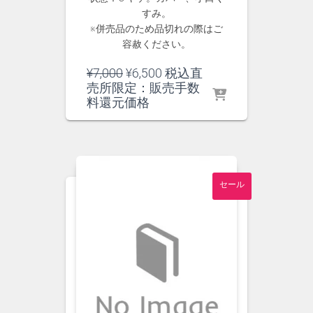
すみ。
※併売品のため品切れの際はご
容赦ください。
元
現
¥
7,000
¥
6,500
税込直
の
在
売所限定：販売手数
価
の
料還元価格
格
価
は
格
¥7,000
は
で
¥6,500
し
で
セール
た。
す。