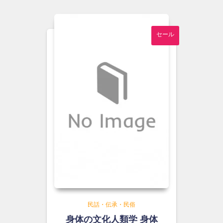
¥3,400
は
で
¥3,100
し
で
セール
た。
す。
民話・伝承・民俗
身体の文化人類学 身体