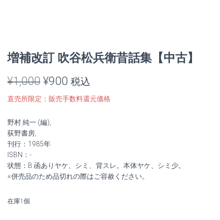
増補改訂 吹谷松兵衛昔話集【中古】
元
現
¥
1,000
¥
900
税込
の
在
直売所限定：販売手数料還元価格
価
の
野村 純一 (編),
格
価
荻野書房,
刊行：1985年
は
格
ISBN：-
状態：B 函ありヤケ、シミ、背スレ。本体ヤケ、シミ少。
¥1,000
は
※併売品のため品切れの際はご容赦ください。
で
¥900
在庫1個
し
で