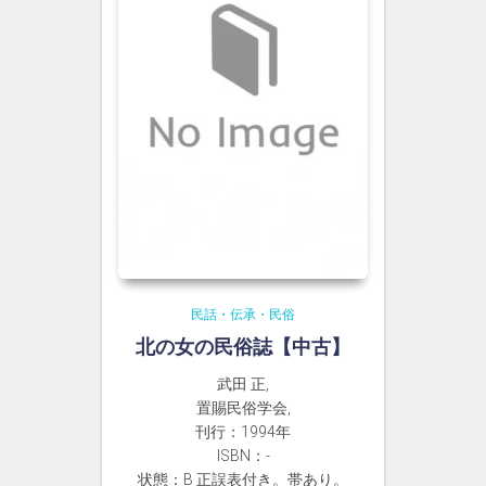
民話・伝承・民俗
北の女の民俗誌【中古】
武田 正,
置賜民俗学会,
刊行：1994年
ISBN：-
状態：B 正誤表付き。帯あり。