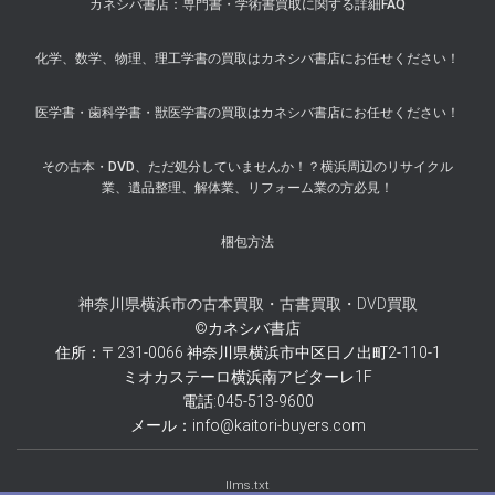
カネシバ書店：専門書・学術書買取に関する詳細FAQ
化学、数学、物理、理工学書の買取はカネシバ書店にお任せください！
医学書・歯科学書・獣医学書の買取はカネシバ書店にお任せください！
その古本・DVD、ただ処分していませんか！？横浜周辺のリサイクル
業、遺品整理、解体業、リフォーム業の方必見！
梱包方法
神奈川県横浜市の古本買取・古書買取・DVD買取
©カネシバ書店
住所：〒231-0066 神奈川県横浜市中区日ノ出町2-110-1
ミオカステーロ横浜南アビターレ1F
電話:045-513-9600
メール：info@kaitori-buyers.com
llms.txt