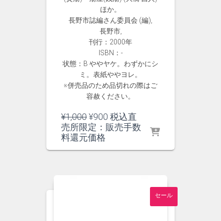
ほか。
長野市誌編さん委員会 (編),
長野市,
刊行：2000年
ISBN：-
状態：B ややヤケ。わずかにシ
ミ。表紙ややヨレ。
※併売品のため品切れの際はご
容赦ください。
元
現
¥
1,000
¥
900
税込直
の
在
売所限定：販売手数
価
の
料還元価格
格
価
は
格
¥1,000
は
で
¥900
し
で
セール
た。
す。