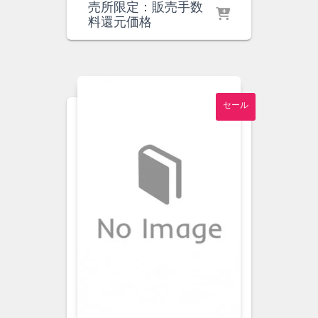
の
在
売所限定：販売手数
価
の
料還元価格
格
価
は
格
¥1,500
は
で
¥1,300
し
で
セール
た。
す。