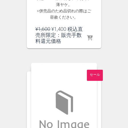
薄ヤケ。
※併売品のため品切れの際はご
容赦ください。
元
現
¥
1,600
¥
1,400
税込直
の
在
売所限定：販売手数
価
の
料還元価格
格
価
は
格
¥1,600
は
で
¥1,400
し
で
セール
た。
す。