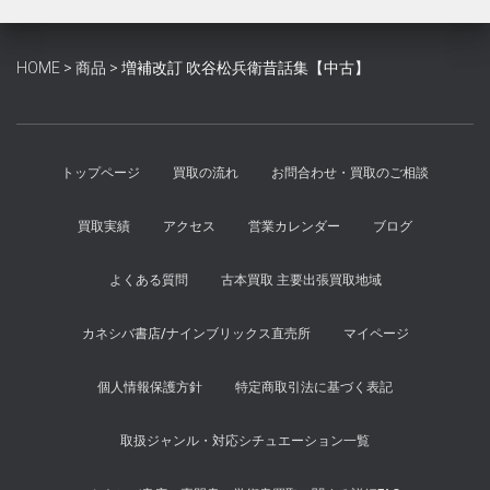
は
格
¥1,800
は
で
¥1,600
HOME
>
商品
>
増補改訂 吹谷松兵衛昔話集【中古】
し
で
た。
す。
トップページ
買取の流れ
お問合わせ・買取のご相談
買取実績
アクセス
営業カレンダー
ブログ
よくある質問
古本買取 主要出張買取地域
カネシバ書店/ナインブリックス直売所
マイページ
個人情報保護方針
特定商取引法に基づく表記
取扱ジャンル・対応シチュエーション一覧