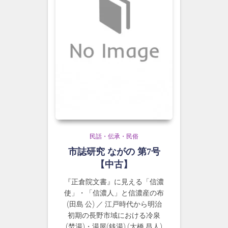
民話・伝承・民俗
市誌研究 ながの 第7号
【中古】
『正倉院文書』に見える「信濃
使」・「信濃人」と信濃産の布
(田島 公) ／ 江戸時代から明治
初期の長野市域における冷泉
(焚湯)・湯屋(銭湯) (大橋 昌人)