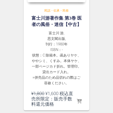
民話・伝承・民俗
富士川游著作集 第3巻 医
者の風俗・迷信【中古】
富士川 游,
思文閣出版,
刊行：1980年
ISBN：-
状態：C 除籍本。函ありヤケ、
ややシミ、くすみ。本体ヤケ、
一部ページカド折れ。管理印。
貸出カード入れ。
※併売品のため品切れの際はご
容赦ください。
元
現
¥
1,800
¥
1,600
税込直
の
在
売所限定：販売手数
価
の
料還元価格
格
価