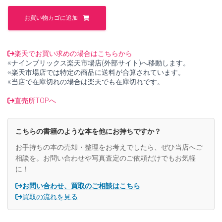
た。
す。
増
補
お買い物カゴに追加
改
訂
吹
谷
楽天でお買い求めの場合はこちらから
松
※ナインブリックス楽天市場店(外部サイト)へ移動します。
兵
※楽天市場店では特定の商品に送料が合算されています。
衛
※当店で在庫切れの場合は楽天でも在庫切れです。
昔
話
直売所TOPへ
集
【中
古】
こちらの書籍のような本を他にお持ちですか？
個
お手持ちの本の売却・整理をお考えでしたら、ぜひ当店へご
相談を。お問い合わせや写真査定のご依頼だけでもお気軽
に！
お問い合わせ、買取のご相談はこちら
買取の流れを見る