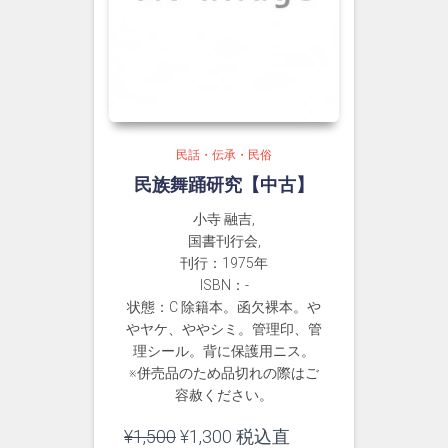
民話・伝承・民俗
民族舞踊研究【中古】
小寺 融吉,
国書刊行会,
刊行：1975年
ISBN：-
状態：C 除籍本。函欠裸本。や
やヤケ、ややシミ。管理印、管
理シール。背に保護用ニス。
※併売品のため品切れの際はご
容赦ください。
元
現
¥
1,500
¥
1,300
税込直