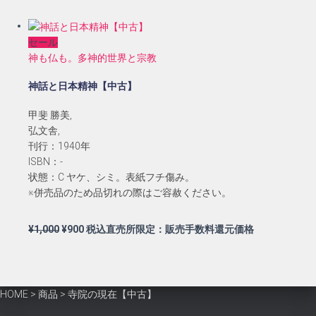
価
の
格
価
セール
は
格
神も仏も。多神的世界と宗教
¥2,000
は
で
¥1,800
神話と日本精神【中古】
し
で
た。
す。
甲斐 勝美,
弘文舎,
刊行：1940年
ISBN：-
状態：C ヤケ、シミ。表紙フチ傷み。
※併売品のため品切れの際はご容赦ください。
元
現
¥
1,000
¥
900
税込直売所限定：販売手数料還元価格
の
在
価
の
格
価
は
格
HOME
>
商品
>
寺院の現在【中古】
¥1,000
は