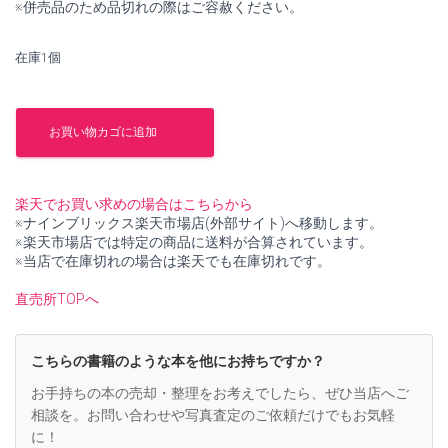
※併売品のため品切れの際はご容赦ください。
で
¥3,700
し
で
在庫1個
た。
す。
寺
院
お買い物カゴに追加
の
現
在
【中
楽天でお買い求めの場合はこちらから
古】
※ナインブリックス楽天市場店(外部サイト)へ移動します。
個
※楽天市場店では特定の商品に送料が合算されています。
※当店で在庫切れの場合は楽天でも在庫切れです。
直売所TOPへ
こちらの書籍のような本を他にお持ちですか？
お手持ちの本の売却・整理をお考えでしたら、ぜひ当店へご
相談を。お問い合わせや写真査定のご依頼だけでもお気軽
に！