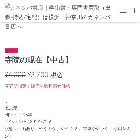
TOGGLE 
セール
寺院の現在【中古】
元
現
¥
4,000
¥
3,700
税込
の
在
直売所限定：販売手数料還元価格
価
の
-,
格
価
北辰堂,
刊行：1998年
は
格
ISBN：978-4892872259
状態：B 函あり、ややヤケ、ややシミ。本体ややヤケ、小口シミ
¥4,000
は
少。