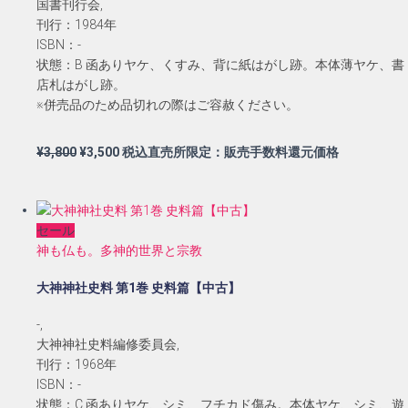
国書刊行会,
刊行：1984年
ISBN：-
状態：B 函ありヤケ、くすみ、背に紙はがし跡。本体薄ヤケ、書
店札はがし跡。
※併売品のため品切れの際はご容赦ください。
元
現
¥
3,800
¥
3,500
税込直売所限定：販売手数料還元価格
の
在
価
の
格
価
セール
は
格
神も仏も。多神的世界と宗教
¥3,800
は
で
¥3,500
大神神社史料 第1巻 史料篇【中古】
し
で
た。
す。
-,
大神神社史料編修委員会,
刊行：1968年
ISBN：-
状態：C 函ありヤケ、シミ、フチカド傷み。本体ヤケ、シミ、遊