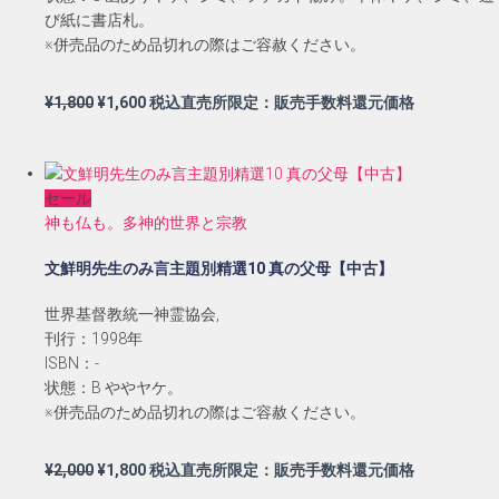
び紙に書店札。
※併売品のため品切れの際はご容赦ください。
元
現
¥
1,800
¥
1,600
税込直売所限定：販売手数料還元価格
の
在
価
の
格
価
セール
は
格
神も仏も。多神的世界と宗教
¥1,800
は
で
¥1,600
文鮮明先生のみ言主題別精選10 真の父母【中古】
し
で
た。
す。
世界基督教統一神霊協会,
刊行：1998年
ISBN：-
状態：B ややヤケ。
※併売品のため品切れの際はご容赦ください。
元
現
¥
2,000
¥
1,800
税込直売所限定：販売手数料還元価格
の
在