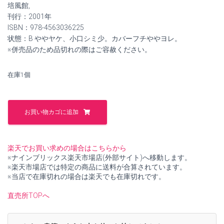
¥3,800
は
培風館,
刊行：2001年
で
¥3,500
ISBN：978-4563036225
状態：B ややヤケ、小口シミ少。カバーフチややヨレ。
し
で
※併売品のため品切れの際はご容赦ください。
た。
す。
在庫1個
酸
化
お買い物カゴに追加
物
エ
レ
ク
楽天でお買い求めの場合はこちらから
ト
※ナインブリックス楽天市場店(外部サイト)へ移動します。
ロ
※楽天市場店では特定の商品に送料が合算されています。
ニ
※当店で在庫切れの場合は楽天でも在庫切れです。
ク
ス
直売所TOPへ
(ア
ド
バ