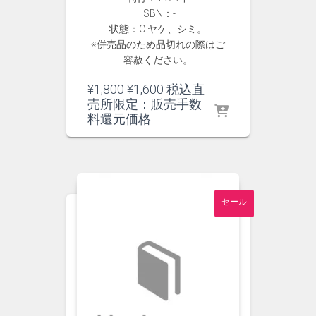
ISBN：-
状態：C ヤケ、シミ。
※併売品のため品切れの際はご
容赦ください。
元
現
¥
1,800
¥
1,600
税込直
の
在
売所限定：販売手数
価
の
料還元価格
格
価
は
格
¥1,800
は
で
¥1,600
し
で
セール
た。
す。