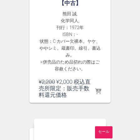
【中古】
熊田 誠,
化学同人,
刊行：1972年
ISBN：-
状態：C カバー欠裸本。ヤケ、
ややシミ。蔵書印。線引、書込
み。
※併売品のため品切れの際はご
容赦ください。
元
現
¥
2,200
¥
2,000
税込直
の
在
売所限定：販売手数
価
の
料還元価格
格
価
は
格
¥2,200
は
で
¥2,000
し
で
セール
た。
す。