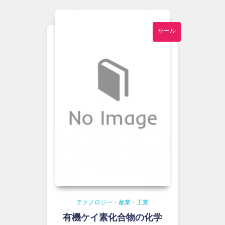
¥9,000
は
で
¥8,300
し
で
セール
た。
す。
テクノロジー・産業・工業
有機ケイ素化合物の化学