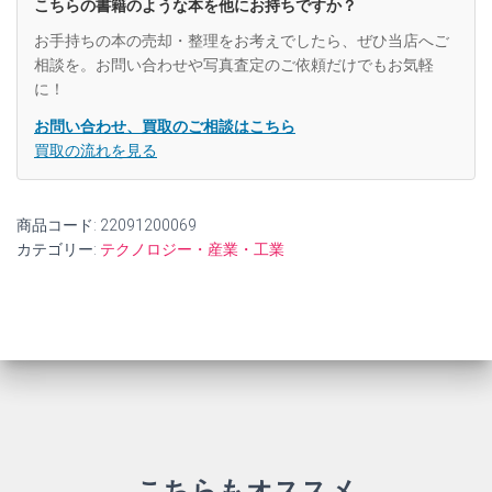
こちらの書籍のような本を他にお持ちですか？
ン
ス
お手持ちの本の売却・整理をお考えでしたら、ぜひ当店へご
ト
相談を。お問い合わせや写真査定のご依頼だけでもお気軽
エ
に！
レ
ク
お問い合わせ、買取のご相談はこちら
ト
買取の流れを見る
ロ
ニ
ク
商品コード:
22091200069
ス
シ
カテゴリー:
テクノロジー・産業・工業
リ
ー
ズ
エ
レ
ク
ト
ロ
ニ
ク
ス
こちらもオススメ