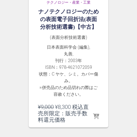
テクノロジー・産業・工業
ナノテクノロジーのため
の表面電子回折法(表面
分析技術選書)【中古】
(表面分析技術選書)
日本表面科学会 (編集),
丸善,
刊行：2003年
ISBN：978-4621072059
状態：C ヤケ、シミ。カバー傷
み。
※併売品のため品切れの際はご
容赦ください。
元
現
¥
9,000
¥
8,300
税込直
の
在
売所限定：販売手数
価
の
料還元価格
格
価
は
格