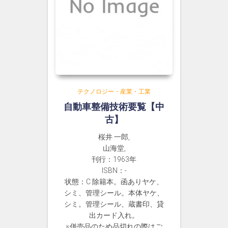
テクノロジー・産業・工業
自動車整備技術要覧【中
古】
桜井 一郎,
山海堂,
刊行：1963年
ISBN：-
状態：C 除籍本。函ありヤケ、
シミ、管理シール。本体ヤケ、
シミ。管理シール、蔵書印、貸
出カード入れ。
※併売品のため品切れの際はご