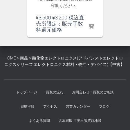
容赦ください。
元
現
¥
3,500
¥
3,200
税込直
の
在
売所限定：販売手数
価
の
料還元価格
格
価
は
格
¥3,500
は
で
¥3,200
HOME
>
商品
>
酸化物エレクトロニクス(アドバンストエレクトロ
し
で
ニクスシリーズ エレクトロニクス材料・物性・デバイス)【中古】
た。
す。
トップページ
買取の流れ
お問合わせ・買取のご相談
買取実績
アクセス
営業カレンダー
ブログ
よくある質問
古本買取 主要出張買取地域