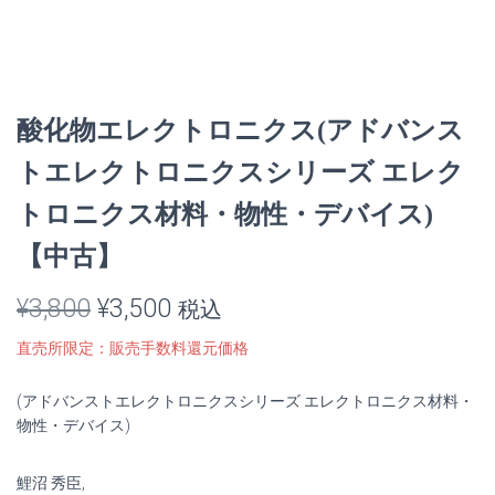
酸化物エレクトロニクス(アドバンス
トエレクトロニクスシリーズ エレク
トロニクス材料・物性・デバイス)
【中古】
元
現
¥
3,800
¥
3,500
税込
の
在
直売所限定：販売手数料還元価格
価
の
(アドバンストエレクトロニクスシリーズ エレクトロニクス材料・
格
価
物性・デバイス)
は
格
鯉沼 秀臣,