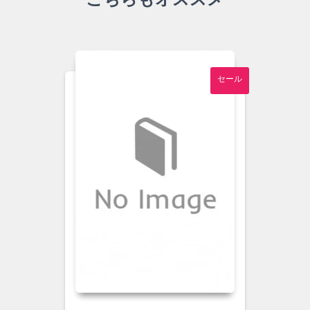
材
料・
物
性・
デ
バ
セール
イ
ス)
【中
古】
個