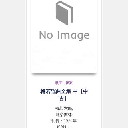
映画・音楽
梅若謡曲全集 中【中
古】
梅若 六郎,
能楽書林,
刊行：1972年
ISBN：-