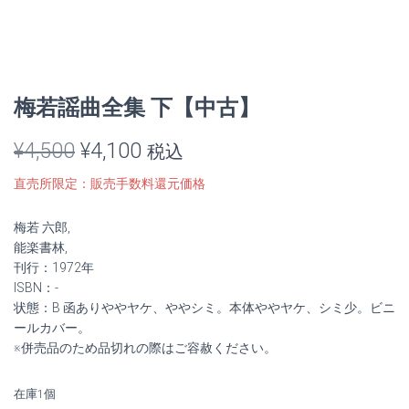
梅若謡曲全集 下【中古】
元
現
¥
4,500
¥
4,100
税込
の
在
直売所限定：販売手数料還元価格
価
の
梅若 六郎,
格
価
能楽書林,
刊行：1972年
は
格
ISBN：-
状態：B 函ありややヤケ、ややシミ。本体ややヤケ、シミ少。ビニ
¥4,500
は
ールカバー。
※併売品のため品切れの際はご容赦ください。
で
¥4,100
し
で
在庫1個