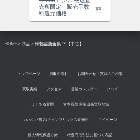
¥
3,000
¥
2,700
税込直
の
在
売所限定：販売手数
価
の
料還元価格
格
価
は
格
¥3,000
は
で
¥2,700
HOME
>
商品
>
梅若謡曲全集 下【中古】
し
で
た。
す。
トップページ
買取の流れ
お問合わせ・買取のご相談
買取実績
アクセス
営業カレンダー
ブログ
よくある質問
古本買取 主要出張買取地域
カネシバ書店/ナインブリックス直売所
マイページ
個人情報保護方針
特定商取引法に基づく表記