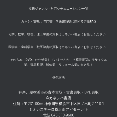
取扱ジャンル・対応シチュエーション一覧
カネシバ書店：専門書・学術書買取に関する詳細FAQ
化学、数学、物理、理工学書の買取はカネシバ書店にお任せください！
医学書・歯科学書・獣医学書の買取はカネシバ書店にお任せください！
その古本・DVD、ただ処分していませんか！？横浜周辺のリサイクル
業、遺品整理、解体業、リフォーム業の方必見！
梱包方法
神奈川県横浜市の古本買取・古書買取・DVD買取
©カネシバ書店
住所：〒231-0066 神奈川県横浜市中区日ノ出町2-110-1
ミオカステーロ横浜南アビターレ1F
電話:045-513-9600