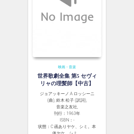
映画・音楽
世界歌劇全集 第5 セヴィ
リャの理髪師【中古】
ジョアッキーノ.A.ロッシーニ
(曲), 鈴木 松子 (訳詞),
音楽之友社,
刊行：1963年
ISBN：-
状態：C 函ありヤケ、シミ。本
体ヤケ、シミ。