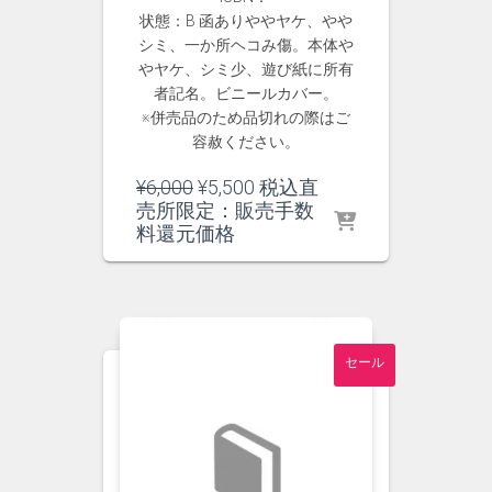
状態：B 函ありややヤケ、やや
シミ、一か所ヘコみ傷。本体や
やヤケ、シミ少、遊び紙に所有
者記名。ビニールカバー。
※併売品のため品切れの際はご
容赦ください。
元
現
¥
6,000
¥
5,500
税込直
の
在
売所限定：販売手数
価
の
料還元価格
格
価
は
格
¥6,000
は
で
¥5,500
し
で
セール
た。
す。