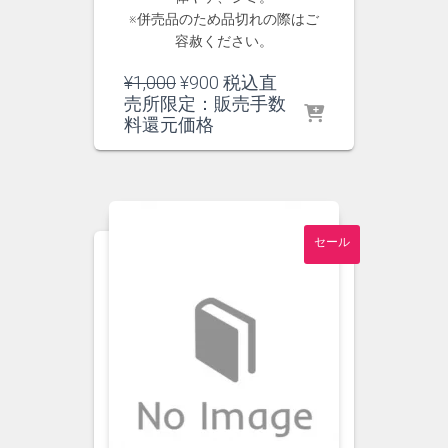
※併売品のため品切れの際はご
容赦ください。
元
現
¥
1,000
¥
900
税込直
の
在
売所限定：販売手数
価
の
料還元価格
格
価
は
格
¥1,000
は
で
¥900
し
で
セール
た。
す。