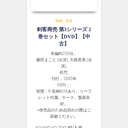
映画・音楽
剣客商売 第3シリーズ 2
巻セット【DVD】【中
古】
本編約230分。
藤田まこと (出演), 大路恵美 (出
演),
松竹,
刊行：2005年
ISBN：-
状態：B 収納BOXあり。リーフ
レット付属。ケース、盤面良
好。
※併売品のため品切れの際はご
容赦ください。
元
現