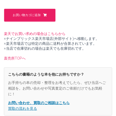
た。
す。
梅
若
お買い物カゴに追加
謡
曲
全
集
楽天でお買い求めの場合はこちらから
下
※ナインブリックス楽天市場店(外部サイト)へ移動します。
【中
※楽天市場店では特定の商品に送料が合算されています。
古】
※当店で在庫切れの場合は楽天でも在庫切れです。
個
直売所TOPへ
こちらの書籍のような本を他にお持ちですか？
お手持ちの本の売却・整理をお考えでしたら、ぜひ当店へご
相談を。お問い合わせや写真査定のご依頼だけでもお気軽
に！
お問い合わせ、買取のご相談はこちら
買取の流れを見る