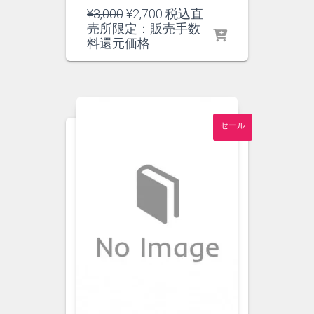
元
現
¥
3,000
¥
2,700
税込直
の
在
売所限定：販売手数
価
の
料還元価格
格
価
は
格
¥3,000
は
で
¥2,700
し
で
セール
た。
す。