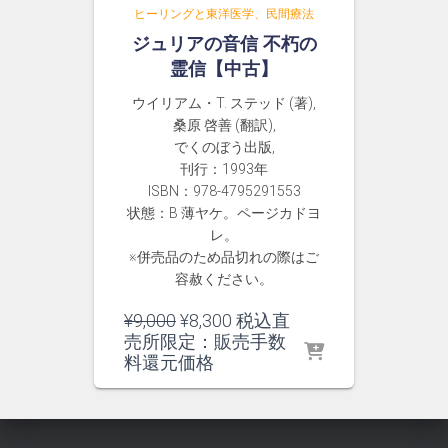
ヒーリングと東洋医学、民間療法
ジュリアの音信 不朽の
霊信【中古】
ウイリアム・T. ステッド (著),
桑原 啓善 (翻訳),
でくのぼう出版,
刊行：1993年
ISBN：978-4795291553
状態：B 薄ヤケ。ページカドヨ
レ。
※併売品のため品切れの際はご
容赦ください。
元
現
¥
9,000
¥
8,300
税込直
の
在
売所限定：販売手数
価
の
料還元価格
格
価
は
格
¥9,000
は
で
¥8,300