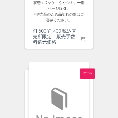
状態：C ヤケ、ややシミ。一部
ページ線引。
※併売品のため品切れの際はご
容赦ください。
元
現
¥
1,600
¥
1,400
税込直
の
在
売所限定：販売手数
価
の
料還元価格
格
価
は
格
¥1,600
は
で
¥1,400
し
で
セール
た。
す。