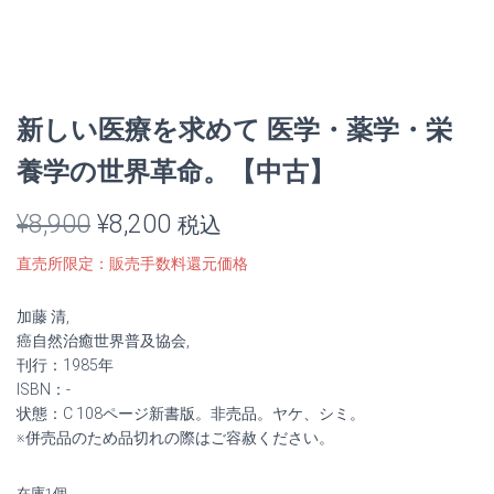
新しい医療を求めて 医学・薬学・栄
養学の世界革命。【中古】
元
現
¥
8,900
¥
8,200
税込
の
在
直売所限定：販売手数料還元価格
価
の
加藤 清,
格
価
癌自然治癒世界普及協会,
刊行：1985年
は
格
ISBN：-
状態：C 108ページ新書版。非売品。ヤケ、シミ。
¥8,900
は
※併売品のため品切れの際はご容赦ください。
で
¥8,200
在庫1個