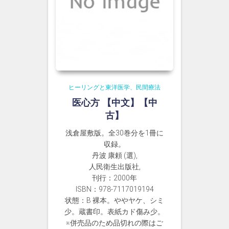
ヒーリングと東洋医学、民間療法
医心方 【中文】【中
古】
浅倉屋敷版。全30巻分を1冊に
収録。
丹波 康頼 (選),
人民衛生出版社,
刊行：2000年
ISBN：978-7117019194
状態：B 裸本。ややヤケ、シミ
少。蔵書印。表紙カド傷み少。
※併売品のため品切れの際はご