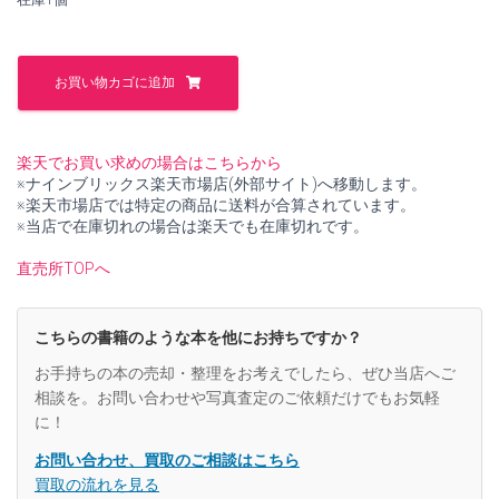
し
で
た。
す。
新
し
お買い物カゴに追加
い
医
療
を
楽天でお買い求めの場合はこちらから
求
※ナインブリックス楽天市場店(外部サイト)へ移動します。
め
※楽天市場店では特定の商品に送料が合算されています。
て
※当店で在庫切れの場合は楽天でも在庫切れです。
医
学・
直売所TOPへ
薬
学・
栄
こちらの書籍のような本を他にお持ちですか？
養
学
お手持ちの本の売却・整理をお考えでしたら、ぜひ当店へご
の
相談を。お問い合わせや写真査定のご依頼だけでもお気軽
世
に！
界
革
お問い合わせ、買取のご相談はこちら
命。
買取の流れを見る
【中