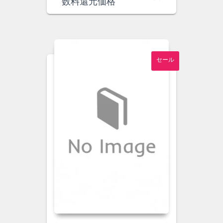
価
の
数料還元価格
格
価
は
格
¥15,000
は
で
¥13,900
し
で
セール
た。
す。