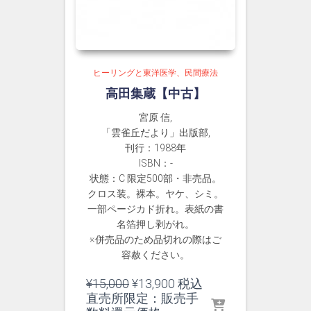
ヒーリングと東洋医学、民間療法
高田集蔵【中古】
宮原 信,
「雲雀丘だより」出版部,
刊行：1988年
ISBN：-
状態：C 限定500部・非売品。
クロス装。裸本。ヤケ、シミ。
一部ページカド折れ。表紙の書
名箔押し剥がれ。
※併売品のため品切れの際はご
容赦ください。
元
現
¥
15,000
¥
13,900
税込
の
在
直売所限定：販売手