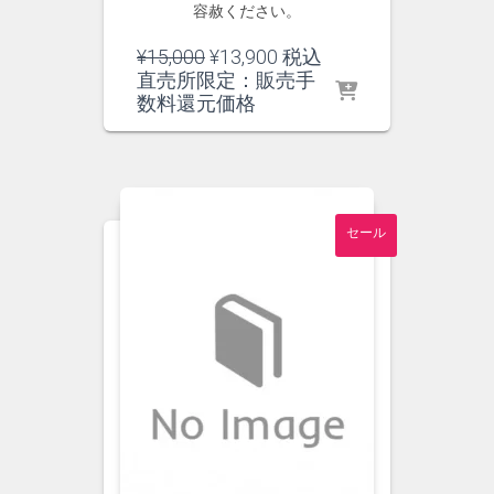
容赦ください。
元
現
¥
15,000
¥
13,900
税込
の
在
直売所限定：販売手
価
の
数料還元価格
格
価
は
格
¥15,000
は
で
¥13,900
し
で
セール
た。
す。