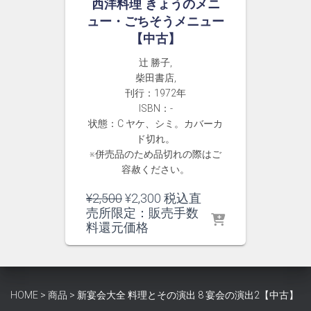
西洋料理 きょうのメニ
ュー・ごちそうメニュー
【中古】
辻 勝子,
柴田書店,
刊行：1972年
ISBN：-
状態：C ヤケ、シミ。カバーカ
ド切れ。
※併売品のため品切れの際はご
容赦ください。
元
現
¥
2,500
¥
2,300
税込直
の
在
売所限定：販売手数
価
の
料還元価格
格
価
は
格
¥2,500
は
で
¥2,300
HOME
>
商品
>
新宴会大全 料理とその演出 8 宴会の演出2【中古】
し
で