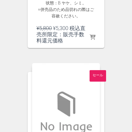
状態：B ヤケ、シミ。
※併売品のため品切れの際はご
容赦ください。
元
現
¥
5,800
¥
5,300
税込直
の
在
売所限定：販売手数
価
の
料還元価格
格
価
は
格
¥5,800
は
で
¥5,300
し
で
セール
た。
す。