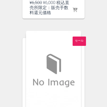
元
現
¥
6,500
¥
6,000
税込直
の
在
売所限定：販売手数
価
の
料還元価格
格
価
は
格
¥6,500
は
で
¥6,000
し
で
セール
た。
す。