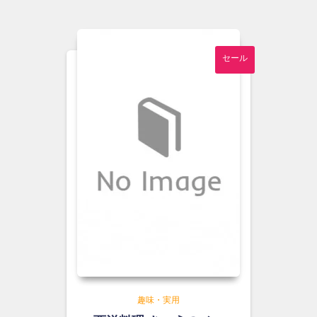
は
格
¥2,500
は
で
¥2,300
し
で
セール
た。
す。
趣味・実用