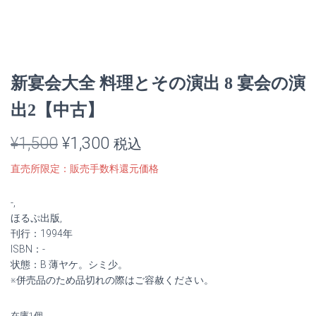
新宴会大全 料理とその演出 8 宴会の演
出2【中古】
元
現
¥
1,500
¥
1,300
税込
の
在
直売所限定：販売手数料還元価格
価
の
-,
格
価
ほるぷ出版,
刊行：1994年
は
格
ISBN：-
状態：B 薄ヤケ。シミ少。
¥1,500
は
※併売品のため品切れの際はご容赦ください。
で
¥1,300
在庫1個