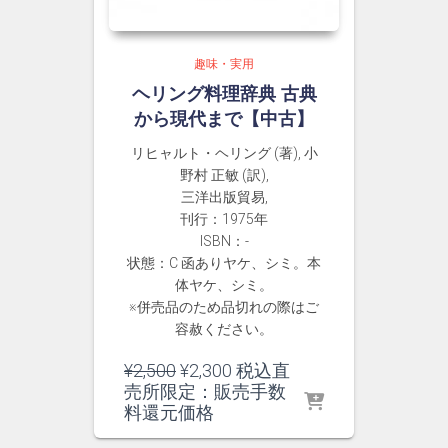
趣味・実用
ヘリング料理辞典 古典
から現代まで【中古】
リヒャルト・ヘリング (著), 小
野村 正敏 (訳),
三洋出版貿易,
刊行：1975年
ISBN：-
状態：C 函ありヤケ、シミ。本
体ヤケ、シミ。
※併売品のため品切れの際はご
容赦ください。
元
現
¥
2,500
¥
2,300
税込直
の
在
売所限定：販売手数
価
の
料還元価格
格
価