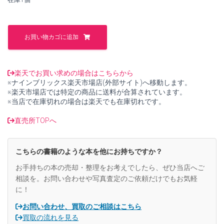
し
で
た。
す。
新
宴
お買い物カゴに追加
会
大
全
料
楽天でお買い求めの場合はこちらから
理
※ナインブリックス楽天市場店(外部サイト)へ移動します。
と
※楽天市場店では特定の商品に送料が合算されています。
そ
※当店で在庫切れの場合は楽天でも在庫切れです。
の
演
直売所TOPへ
出
8
宴
こちらの書籍のような本を他にお持ちですか？
会
の
お手持ちの本の売却・整理をお考えでしたら、ぜひ当店へご
演
相談を。お問い合わせや写真査定のご依頼だけでもお気軽
出
に！
2【中
古】
お問い合わせ、買取のご相談はこちら
個
買取の流れを見る