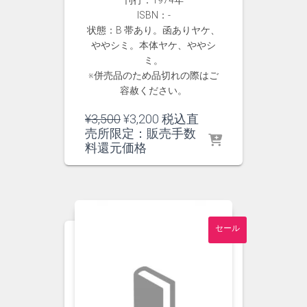
刊行：1974年
ISBN：-
状態：B 帯あり。函ありヤケ、
ややシミ。本体ヤケ、ややシ
ミ。
※併売品のため品切れの際はご
容赦ください。
元
現
¥
3,500
¥
3,200
税込直
の
在
売所限定：販売手数
価
の
料還元価格
格
価
は
格
¥3,500
は
で
¥3,200
し
で
セール
た。
す。