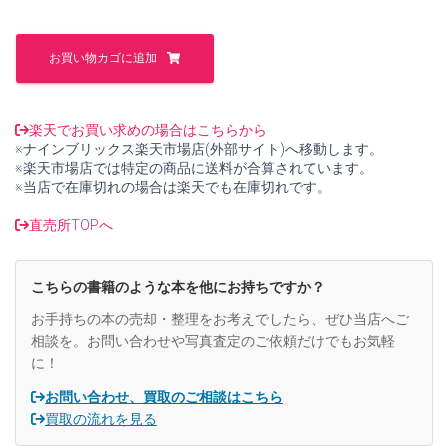
た。
す。
日
本
お買い物カゴに追加
聖
書
協
会
楽天でお買い求めの場合はこちらから
125
※ナインブリックス楽天市場店(外部サイト)へ移動します。
年
※楽天市場店では特定の商品に送料が合算されています。
史
※当店で在庫切れの場合は楽天でも在庫切れです。
【中
古】
直売所TOPへ
個
こちらの書籍のような本を他にお持ちですか？
お手持ちの本の売却・整理をお考えでしたら、ぜひ当店へご
相談を。お問い合わせや写真査定のご依頼だけでもお気軽
に！
お問い合わせ、買取のご相談はこちら
買取の流れを見る