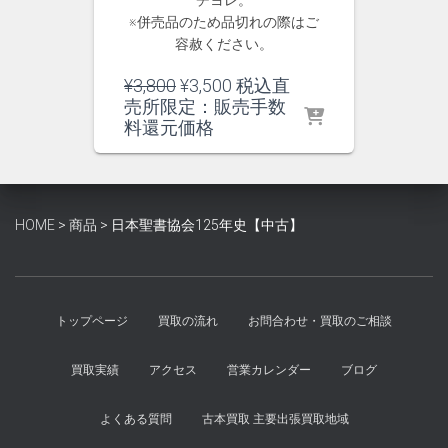
チヨレ。
※併売品のため品切れの際はご
容赦ください。
元
現
¥
3,800
¥
3,500
税込直
の
在
売所限定：販売手数
価
の
料還元価格
格
価
は
格
¥3,800
は
で
¥3,500
HOME
>
商品
>
日本聖書協会125年史【中古】
し
で
た。
す。
トップページ
買取の流れ
お問合わせ・買取のご相談
買取実績
アクセス
営業カレンダー
ブログ
よくある質問
古本買取 主要出張買取地域