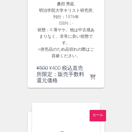
桑田 秀延,
明治学院大学キリスト研究所,
刊行：1976年
ISBN：-
状態：A 薄ヤケ。他は中古感あ
まりなく、非常に良い状態で
す。
※併売品のため品切れの際はご
容赦ください。
元
現
¥
500
¥
400
税込直売
の
在
所限定：販売手数料
価
の
還元価格
格
価
は
格
¥500
は
で
¥400
し
で
セール
た。
す。