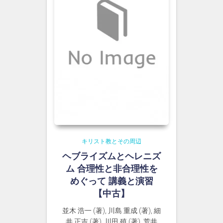
キリスト教とその周辺
ヘブライズムとヘレニズ
ム 合理性と非合理性を
めぐって 講義と演習
【中古】
並木 浩一 (著), 川島 重成 (著), 細
井 正吉 (著), 川田 殖 (著), 荒井