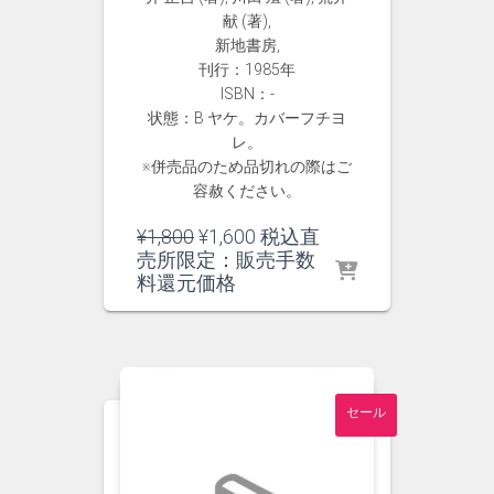
献 (著),
新地書房,
刊行：1985年
ISBN：-
状態：B ヤケ。カバーフチヨ
レ。
※併売品のため品切れの際はご
容赦ください。
元
現
¥
1,800
¥
1,600
税込直
の
在
売所限定：販売手数
価
の
料還元価格
格
価
は
格
¥1,800
は
で
¥1,600
し
で
セール
た。
す。