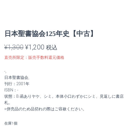
日本聖書協会125年史【中古】
元
現
¥
1,300
¥
1,200
税込
の
在
直売所限定：販売手数料還元価格
価
の
-,
格
価
日本聖書協会,
刊行：2001年
は
格
ISBN：-
状態：B 函ありヤケ、シミ。本体小口わずかにシミ、見返しに書店
¥1,300
は
札。
※併売品のため品切れの際はご容赦ください。
で
¥1,200
し
で
在庫1個