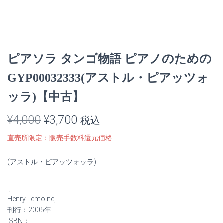
ピアソラ タンゴ物語 ピアノのための
GYP00032333(アストル・ピアッツォ
ッラ)【中古】
元
現
¥
4,000
¥
3,700
税込
の
在
直売所限定：販売手数料還元価格
価
の
(アストル・ピアッツォッラ)
格
価
-,
は
格
Henry Lemoine,
¥4,000
は
刊行：2005年
ISBN：-