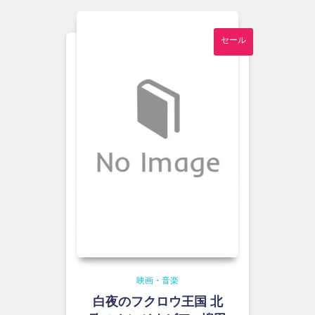
¥30,000
は
で
¥28,500
し
で
セール
た。
す。
映画・音楽
白夜のフクロウ王国 北