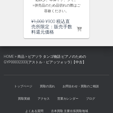
※併売品のため品切れの際はご
容赦ください。
元
現
¥
1,000
¥
900
税込直
の
在
売所限定：販売手数
価
の
料還元価格
格
価
は
格
¥1,000
は
で
¥900
HOME
>
商品
>
ピアソラ タンゴ物語 ピアノのための
し
で
GYP00032333(アストル・ピアッツォッラ)【中古】
た。
す。
トップページ
買取の流れ
お問合わせ・買取のご相談
買取実績
アクセス
営業カレンダー
ブログ
よくある質問
古本買取 主要出張買取地域