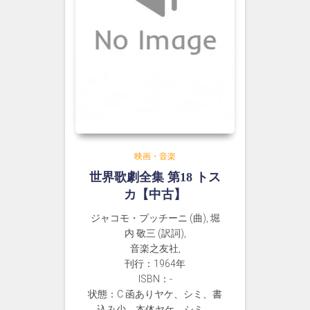
映画・音楽
世界歌劇全集 第18 トス
カ【中古】
ジャコモ・プッチーニ (曲), 堀
内 敬三 (訳詞),
音楽之友社,
刊行：1964年
ISBN：-
状態：C 函ありヤケ、シミ、書
込み少。本体ヤケ、シミ。