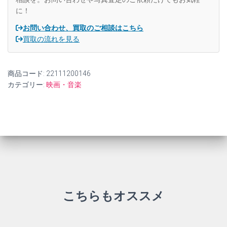
ス
に！
ト
ル・
お問い合わせ、買取のご相談はこちら
ピ
買取の流れを見る
ア
ッ
ツ
商品コード:
22111200146
ォ
ッ
カテゴリー:
映画・音楽
ラ)
【中
古】
個
こちらもオススメ