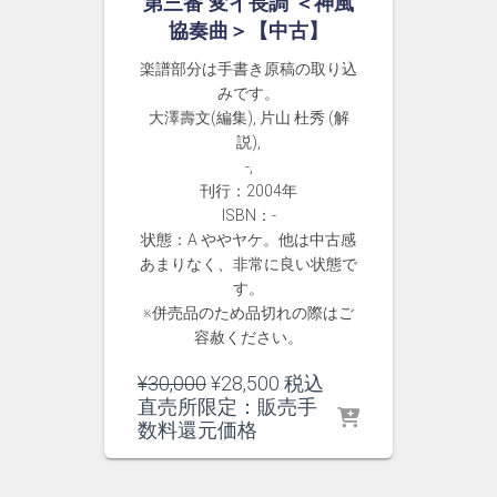
第三番 変イ長調 ＜神風
協奏曲＞【中古】
楽譜部分は手書き原稿の取り込
みです。
大澤壽文(編集), 片山 杜秀 (解
説),
-,
刊行：2004年
ISBN：-
状態：A ややヤケ。他は中古感
あまりなく、非常に良い状態で
す。
※併売品のため品切れの際はご
容赦ください。
元
現
¥
30,000
¥
28,500
税込
の
在
直売所限定：販売手
価
の
数料還元価格
格
価
は
格