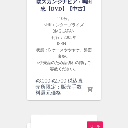
欧スカンジナビア / 嶋田
忠【DVD】【中古】
110分。
NHKエンタープライズ,
BMG JAPAN,
刊行：2005年
ISBN：-
状態：B ケースややヤケ。盤面
良好。
※併売品のため品切れの際はご
容赦ください。
元
現
¥
3,000
¥
2,700
税込直
の
在
売所限定：販売手数
価
の
料還元価格
格
価
は
格
¥3,000
は
で
¥2,700
し
で
セール