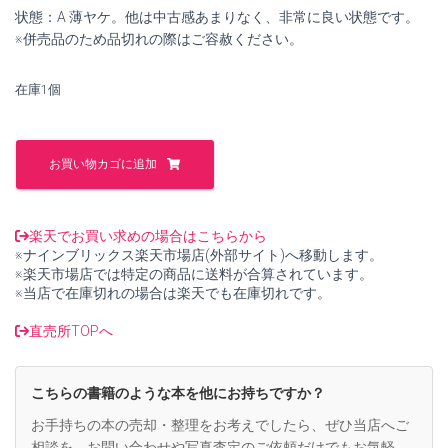
で
¥3,700
状態：A 薄ヤケ。他は中古感あまりなく、非常に良い状態です。
※併売品のため品切れの際はご容赦ください。
し
で
た。
す。
在庫1個
ピ
ア
お買い物カゴに追加
ソ
ラ
タ
ン
楽天でお買い求めの場合はこちらから
ゴ
※ナインブリックス楽天市場店(外部サイト)へ移動します。
物
※楽天市場店では特定の商品に送料が合算されています。
語
※当店で在庫切れの場合は楽天でも在庫切れです。
ピ
ア
直売所TOPへ
ノ
の
た
こちらの書籍のような本を他にお持ちですか？
め
の
お手持ちの本の売却・整理をお考えでしたら、ぜひ当店へご
GYP00032333(ア
相談を。お問い合わせや写真査定のご依頼だけでもお気軽