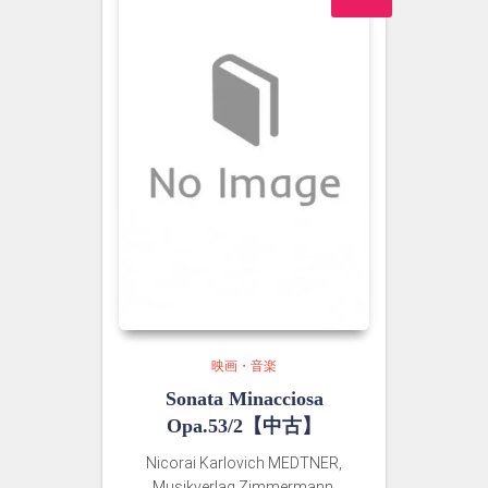
た。
す。
映画・音楽
Sonata Minacciosa
Opa.53/2【中古】
Nicorai Karlovich MEDTNER,
Musikverlag Zimmermann,