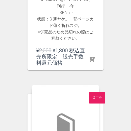
刊行：-年
ISBN：-
状態：B 薄ヤケ。一部ページカ
ド薄く折れスジ。
※併売品のため品切れの際はご
容赦ください。
元
現
¥
2,000
¥
1,800
税込直
の
在
売所限定：販売手数
価
の
料還元価格
格
価
は
格
¥2,000
は
で
¥1,800
し
で
セール
た。
す。