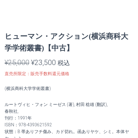
ヒューマン・アクション(横浜商科大
学学術叢書)【中古】
元
現
¥
25,000
¥
23,500
税込
の
在
直売所限定：販売手数料還元価格
価
の
(横浜商科大学学術叢書)
格
価
ルートヴィヒ・フォン ミーゼス (著), 村田 稔雄 (翻訳),
は
格
春秋社,
¥25,000
は
刊行：1991年
ISBN：978-4393621592
で
¥23,500
状態：B 帯ありフチ傷み、カド切れ。函ありヤケ、シミ。本体ヤ