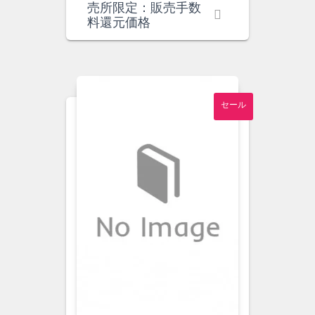
の
在
売所限定：販売手数
価
の
料還元価格
格
価
は
格
¥4,980
は
で
¥4,600
し
で
セール
た。
す。