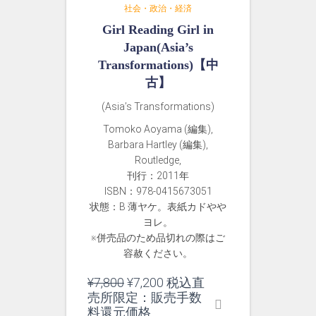
社会・政治・経済
Girl Reading Girl in
Japan(Asia’s
Transformations)【中
古】
(Asia’s Transformations)
Tomoko Aoyama (編集),
Barbara Hartley (編集),
Routledge,
刊行：2011年
ISBN：978-0415673051
状態：B 薄ヤケ。表紙カドやや
ヨレ。
※併売品のため品切れの際はご
容赦ください。
元
現
¥
7,800
¥
7,200
税込直
の
在
売所限定：販売手数
価
の
料還元価格