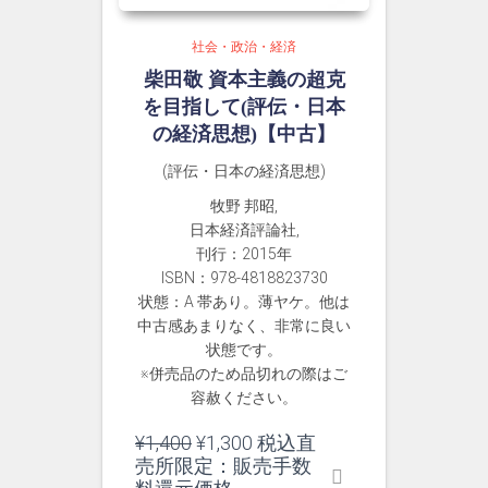
社会・政治・経済
柴田敬 資本主義の超克
を目指して(評伝・日本
の経済思想)【中古】
(評伝・日本の経済思想)
牧野 邦昭,
日本経済評論社,
刊行：2015年
ISBN：978-4818823730
状態：A 帯あり。薄ヤケ。他は
中古感あまりなく、非常に良い
状態です。
※併売品のため品切れの際はご
容赦ください。
元
現
¥
1,400
¥
1,300
税込直
の
在
売所限定：販売手数
価
の