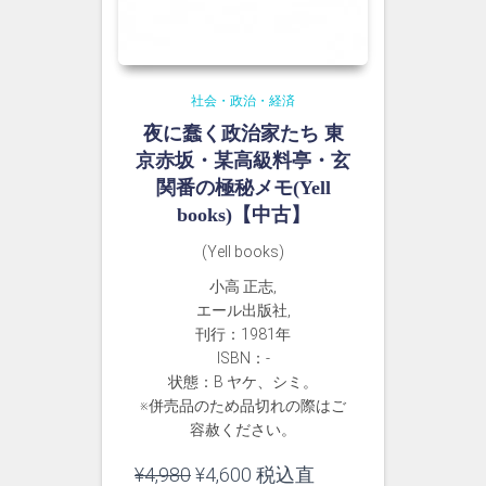
社会・政治・経済
夜に蠢く政治家たち 東
京赤坂・某高級料亭・玄
関番の極秘メモ(Yell
books)【中古】
(Yell books)
小高 正志,
エール出版社,
刊行：1981年
ISBN：-
状態：B ヤケ、シミ。
※併売品のため品切れの際はご
容赦ください。
元
現
¥
4,980
¥
4,600
税込直