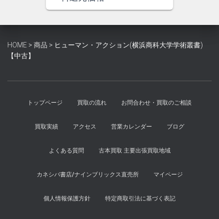
格
価
は
格
¥7,800
は
で
¥7,200
HOME
>
商品
>
ヒューマン・アクション(横浜商科大学学術叢書)
し
で
【中古】
た。
す。
トップページ
買取の流れ
お問合わせ・買取のご相談
買取実績
アクセス
営業カレンダー
ブログ
よくある質問
古本買取 主要出張買取地域
カネシバ書店/ナインブリックス直売所
マイページ
個人情報保護方針
特定商取引法に基づく表記