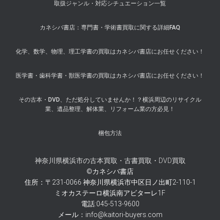
取扱ジャンル・対応シチュエーション一覧
カネシバ書店：専門書・学術書買取に関する詳細FAQ
化学、数学、物理、理工学書の買取はカネシバ書店にお任せください！
医学書・歯科学書・獣医学書の買取はカネシバ書店にお任せください！
その古本・DVD、ただ処分していませんか！？横浜周辺のリサイクル
業、遺品整理、解体業、リフォーム業の方必見！
梱包方法
神奈川県横浜市の古本買取・古書買取・DVD買取
©カネシバ書店
住所：〒231-0066 神奈川県横浜市中区日ノ出町2-110-1
ミオカステーロ横浜南アビターレ1F
電話:045-513-9600
メール：info@kaitori-buyers.com