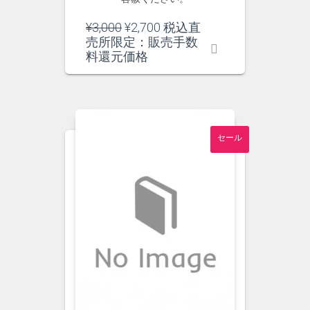
元
現
¥
3,000
¥
2,700
税込直
の
在
売所限定：販売手数
価
の
料還元価格
格
価
は
格
¥3,000
は
で
¥2,700
し
で
セール
た。
す。