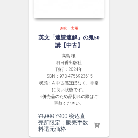
趣味・実用
英文「速読速解」の鬼50
講【中古】
高島 穣,
明日香出版社,
刊行：2024年
ISBN：978-4756923615
状態：A 中古感ほぼなく、非常
に良い状態です。
※併売品のため品切れの際はご
容赦ください。
元
現
¥
1,000
¥
900
税込直
の
在
売所限定：販売手数
価
の
料還元価格
格
価