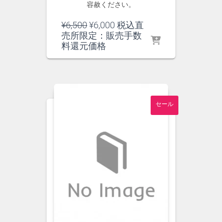
容赦ください。
元
現
¥
6,500
¥
6,000
税込直
の
在
売所限定：販売手数
価
の
料還元価格
格
価
は
格
¥6,500
は
で
¥6,000
し
で
セール
た。
す。