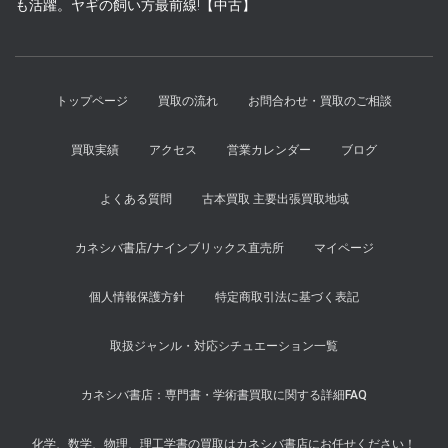
も活躍。ヤギの飼い方最前線!【中古】
た。
す。
トップページ
買取の流れ
お問合わせ・買取のご相談
買取実績
アクセス
営業カレンダー
ブログ
よくある質問
古本買取 主要出張買取地域
カネシバ書店/ナインブリックス直売所
マイページ
個人情報保護方針
特定商取引法に基づく表記
取扱ジャンル・対応シチュエーション一覧
カネシバ書店：専門書・学術書買取に関する詳細FAQ
化学、数学、物理、理工学書の買取はカネシバ書店にお任せください！