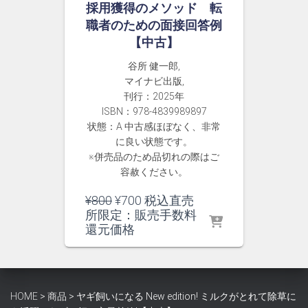
採用獲得のメソッド 転
職者のための面接回答例
【中古】
谷所 健一郎,
マイナビ出版,
刊行：2025年
ISBN：978-4839989897
状態：A 中古感ほぼなく、非常
に良い状態です。
※併売品のため品切れの際はご
容赦ください。
元
現
¥
800
¥
700
税込直売
の
在
所限定：販売手数料
価
の
還元価格
格
価
は
格
¥800
は
で
¥700
HOME
>
商品
>
ヤギ飼いになる New edition! ミルクがとれて除草に
し
で