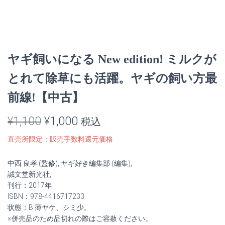
ヤギ飼いになる New edition! ミルクが
とれて除草にも活躍。ヤギの飼い方最
前線!【中古】
元
現
¥
1,100
¥
1,000
税込
の
在
直売所限定：販売手数料還元価格
価
の
中西 良孝 (監修), ヤギ好き編集部 (編集),
格
価
誠文堂新光社,
刊行：2017年
は
格
ISBN：978-4416717233
状態：B 薄ヤケ、シミ少。
¥1,100
は
※併売品のため品切れの際はご容赦ください。