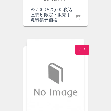
元
現
¥
27,000
¥
25,600
税込
の
在
直売所限定：販売手
価
の
数料還元価格
格
価
は
格
¥27,000
は
で
¥25,600
し
で
セール
た。
す。