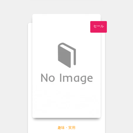
は
格
¥1,000
は
で
¥900
し
で
セール
た。
す。
趣味・実用