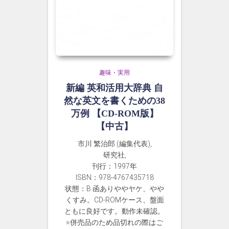
趣味・実用
新編 英和活用大辞典 自
然な英文を書くための38
万例 【CD-ROM版】
【中古】
市川 繁治郎 (編集代表),
研究社,
刊行：1997年
ISBN：978-4767435718
状態：B 函ありややヤケ、やや
くすみ。CD-ROMケース、盤面
ともに良好です。動作未確認。
※併売品のため品切れの際はご