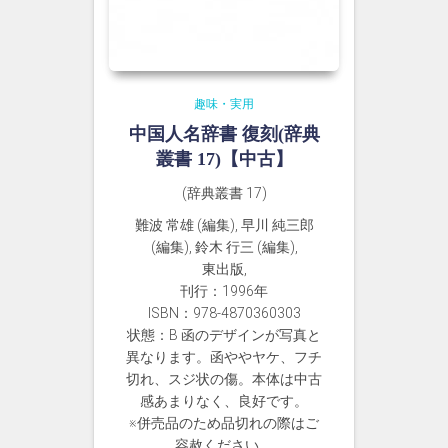
趣味・実用
中国人名辞書 復刻(辞典
叢書 17)【中古】
(辞典叢書 17)
難波 常雄 (編集), 早川 純三郎
(編集), 鈴木 行三 (編集),
東出版,
刊行：1996年
ISBN：978-4870360303
状態：B 函のデザインが写真と
異なります。函ややヤケ、フチ
切れ、スジ状の傷。本体は中古
感あまりなく、良好です。
※併売品のため品切れの際はご
容赦ください。