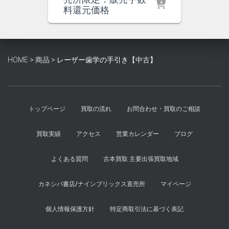
価
の
料還元価格
格
価
は
格
¥5,500
は
で
¥5,100
HOME
>
商品
>
レーザー歯学の手引き【中古】
し
で
た。
す。
トップページ
買取の流れ
お問合わせ・買取のご相談
買取実績
アクセス
営業カレンダー
ブログ
よくある質問
古本買取 主要出張買取地域
カネシバ書店/ナインブリックス直売所
マイページ
個人情報保護方針
特定商取引法に基づく表記