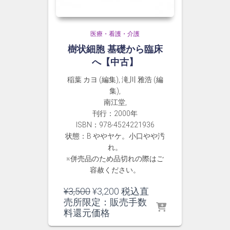
医療・看護・介護
樹状細胞 基礎から臨床
へ【中古】
稲葉 カヨ (編集), 滝川 雅浩 (編
集),
南江堂,
刊行：2000年
ISBN：978-4524221936
状態：B ややヤケ。小口やや汚
れ。
※併売品のため品切れの際はご
容赦ください。
元
現
¥
3,500
¥
3,200
税込直
の
在
売所限定：販売手数
価
の
料還元価格
格
価