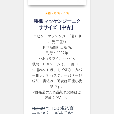
医療・看護・介護
腰椎 マッケンジーエク
ササイズ【中古】
ロビン・マッケンジー (著), 仲
井 光二 (訳),
科学新聞社出版局,
刊行：1997年
ISBN：978-4905577485
状態：C ヤケ、シミ。一部ペー
ジ濡れシミ跡、カド傷み。カバ
ーヨレ、折れスジ。一部ページ
線引、書込み。通読は可能な状
態です。
※併売品のため品切れの際はご
容赦ください。
元
現
¥
5,500
¥
5,100
税込直
の
在
売所限定：販売手数