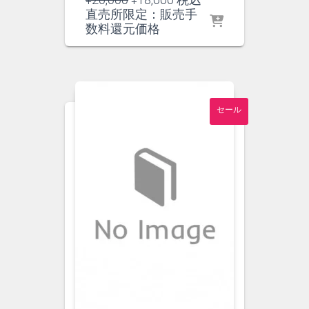
の
在
直売所限定：販売手
価
の
数料還元価格
格
価
は
格
¥20,000
は
で
¥18,600
し
で
セール
た。
す。