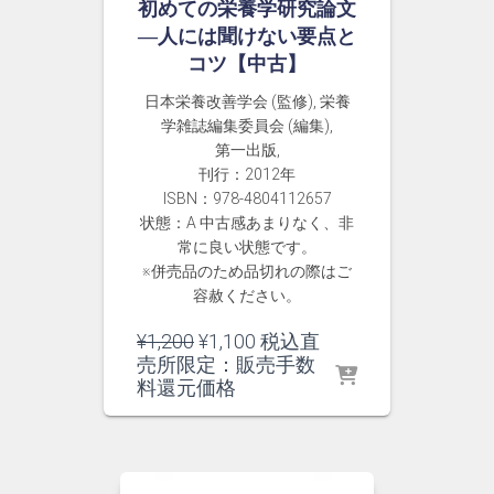
初めての栄養学研究論文
―人には聞けない要点と
コツ【中古】
日本栄養改善学会 (監修), 栄養
学雑誌編集委員会 (編集),
第一出版,
刊行：2012年
ISBN：978-4804112657
状態：A 中古感あまりなく、非
常に良い状態です。
※併売品のため品切れの際はご
容赦ください。
元
現
¥
1,200
¥
1,100
税込直
の
在
売所限定：販売手数
価
の
料還元価格
格
価
は
格
¥1,200
は
で
¥1,100