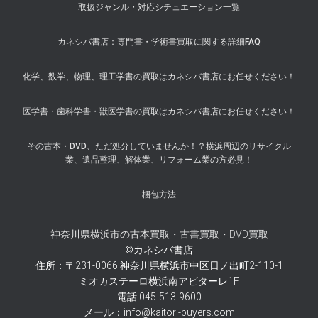
取扱ジャンル・対応シチュエーション一覧
カネシバ書店：専門書・学術書買取に関する詳細FAQ
化学、数学、物理、理工学書の買取はカネシバ書店にお任せください！
医学書・歯科学書・獣医学書の買取はカネシバ書店にお任せください！
その古本・DVD、ただ処分していませんか！？横浜周辺のリサイクル
業、遺品整理、解体業、リフォーム業の方必見！
梱包方法
神奈川県横浜市の古本買取・古書買取・DVD買取
©カネシバ書店
住所：〒231-0066 神奈川県横浜市中区日ノ出町2-110-1
ミオカステーロ横浜南アビターレ1F
電話:045-513-9600
メール：info@kaitori-buyers.com