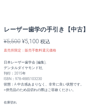
レーザー歯学の手引き【中古】
元
現
¥
5,500
¥
5,100
税込
の
在
直売所限定：販売手数料還元価格
価
の
日本レーザー歯学会 (編集),
格
価
デンタルダイヤモンド社,
刊行：2015年
は
格
ISBN：978-4885103230
状態：A 中古感あまりなく、非常に良い状態です。
¥5,500
は
※併売品のため品切れの際はご容赦ください。
で
¥5,100
在庫切れ
し
で