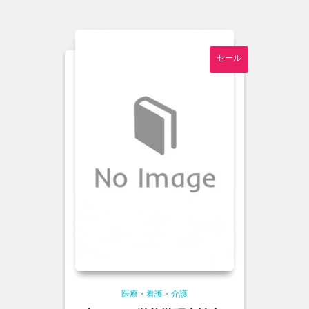
は
格
¥3,500
は
で
¥3,200
し
で
セール
た。
す。
医療・看護・介護