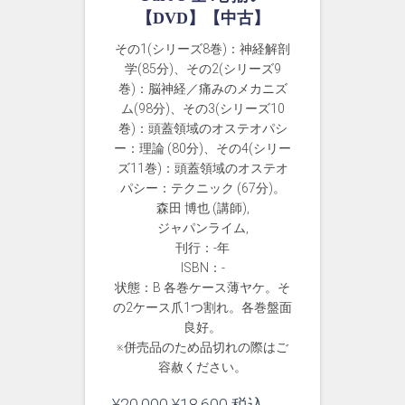
【DVD】【中古】
その1(シリーズ8巻)：神経解剖
学(85分)、その2(シリーズ9
巻)：脳神経／痛みのメカニズ
ム(98分)、その3(シリーズ10
巻)：頭蓋領域のオステオパシ
ー：理論 (80分)、その4(シリー
ズ11巻)：頭蓋領域のオステオ
パシー：テクニック (67分)。
森田 博也 (講師),
ジャパンライム,
刊行：-年
ISBN：-
状態：B 各巻ケース薄ヤケ。そ
の2ケース爪1つ割れ。各巻盤面
良好。
※併売品のため品切れの際はご
容赦ください。
元
現
¥
20,000
¥
18,600
税込