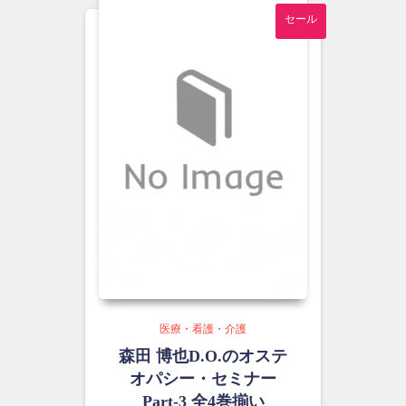
し
で
セール
た。
す。
医療・看護・介護
森田 博也D.O.のオステ
オパシー・セミナー
Part-3 全4巻揃い