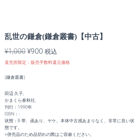
乱世の鎌倉(鎌倉叢書)【中古】
元
現
¥
1,000
¥
900
税込
の
在
直売所限定：販売手数料還元価格
価
の
(鎌倉叢書)
格
価
田辺 久子,
は
格
かまくら春秋社,
¥1,000
は
刊行：1990年
ISBN：-
で
¥900
状態：B 帯、函あり、ヤケ。本体中古感あまりなく、非常に良い状
態です。
し
で
※併売品のため品切れの際はご容赦ください。