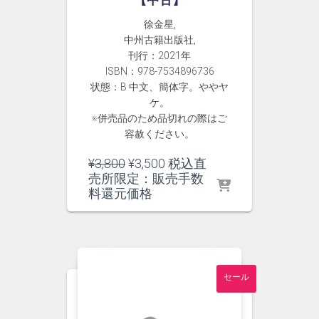
【中古】
徐金星,
中州古籍出版社,
刊行：2021年
ISBN：978-7534896736
状態：B 中文、簡体字。ややヤ
ケ。
※併売品のため品切れの際はご
容赦ください。
元
現
¥
3,800
¥
3,500
税込直
の
在
売所限定：販売手数
価
の
料還元価格
格
価
は
格
¥3,800
は
で
¥3,500
し
で
セール
た。
す。