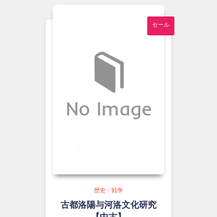
で
¥1,500
し
で
セール
た。
す。
歴史・戦争
古都洛陽与河洛文化研究