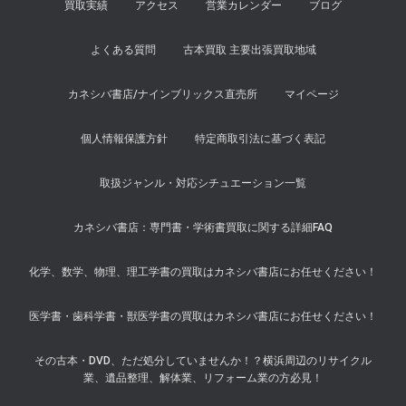
買取実績
アクセス
営業カレンダー
ブログ
よくある質問
古本買取 主要出張買取地域
カネシバ書店/ナインブリックス直売所
マイページ
個人情報保護方針
特定商取引法に基づく表記
取扱ジャンル・対応シチュエーション一覧
カネシバ書店：専門書・学術書買取に関する詳細FAQ
化学、数学、物理、理工学書の買取はカネシバ書店にお任せください！
医学書・歯科学書・獣医学書の買取はカネシバ書店にお任せください！
その古本・DVD、ただ処分していませんか！？横浜周辺のリサイクル
業、遺品整理、解体業、リフォーム業の方必見！