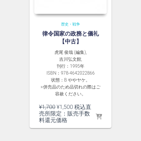
歴史・戦争
律令国家の政務と儀礼
【中古】
虎尾 俊哉 (編集),
吉川弘文館,
刊行：1995年
ISBN：978-4642022866
状態：B ややヤケ。
※併売品のため品切れの際はご
容赦ください。
元
現
¥
1,700
¥
1,500
税込直
の
在
売所限定：販売手数
価
の
料還元価格
格
価
は
格
¥1,700
は