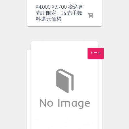
元
現
¥
4,000
¥
3,700
税込直
の
在
売所限定：販売手数
価
の
料還元価格
格
価
は
格
¥4,000
は
で
¥3,700
し
で
セール
た。
す。