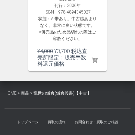
刊行：2006年
ISBN：978-4894345027
状態：A 帯あり。中古感あまり
なく、非常に良い状態です。
※併売品のため品切れの際はご
容赦ください。
元
現
¥
4,000
¥
3,700
税込直
の
在
売所限定：販売手数
価
の
料還元価格
格
価
は
格
¥4,000
は
で
¥3,700
HOME
>
商品
>
乱世の鎌倉(鎌倉叢書)【中古】
し
で
た。
す。
トップページ
買取の流れ
お問合わせ・買取のご相談