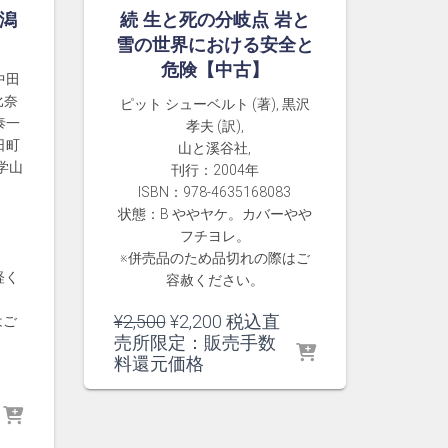
新潟
続 生と死の分岐点 岩と
雪の世界における安全と
危険【中古】
 中田
比奈
ピット シューベルト (著), 黒沢
野泰一
孝夫 (訳),
日町
山と溪谷社,
学山
刊行：2004年
ISBN：978-4635168083
状態：B ややヤケ。カバーやや
フチヨレ。
※併売品のため品切れの際はご
軽く
容赦ください。
元
現
¥
2,500
¥
2,200
税込直
はご
の
在
売所限定：販売手数
価
の
料還元価格
格
価
は
格
¥2,500
は
で
¥2,200