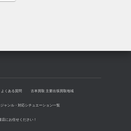
し
で
た。
す。
よくある質問
古本買取 主要出張買取地域
扱ジャンル・対応シチュエーション一覧
書店にお任せください！