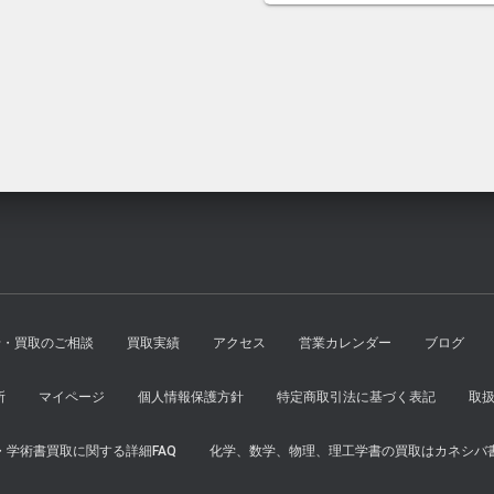
は
格
¥1,500
は
で
¥1,300
し
で
た。
す。
せ・買取のご相談
買取実績
アクセス
営業カレンダー
ブログ
所
マイページ
個人情報保護方針
特定商取引法に基づく表記
取
学術書買取に関する詳細FAQ
化学、数学、物理、理工学書の買取はカネシバ