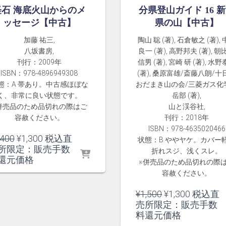
軽石 海底火山からのメ
分県登山ガイド 16 
ッセージ【中古】
県の山【中古】
加藤 祐三,
陶山 聡 (著), 石倉敏之 (著),
八坂書房,
良一 (著), 高野邦夫 (著), 朝
刊行：2009年
信男 (著), 宮崎 研 (著), 水
ISBN：978-4896949308
(著), 桑原富雄/斎藤八朗/十
態：A 帯あり。中古感ほぼな
おだまき山の会/三菱ガス化
く、非常に良い状態です。
岳部 (著),
併売品のため品切れの際はご
山と渓谷社,
容赦ください。
刊行：2018年
ISBN：978-4635020466
元
現
,400
¥
1,300
税込直
状態：B ややヤケ。カバー
の
在
所限定：販売手数
折れスジ、浅くスレ。
価
の
還元価格
※併売品のため品切れの際
格
価
容赦ください。
は
格
¥1,400
は
元
現
¥
1,500
¥
1,300
税込直
で
¥1,300
の
在
売所限定：販売手数
し
で
価
の
料還元価格
た。
す。
格
価