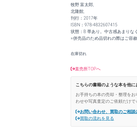
価
の
牧野 富太郎,
格
価
北隆館,
刊行：2017年
は
格
ISBN：978-4832607415
状態：B 帯あり。中古感あまりな
¥2,400
は
※併売品のため品切れの際はご容
で
¥2,200
在庫切れ
し
で
た。
す。
直売所TOPへ
こちらの書籍のような本を他に
お手持ちの本の売却・整理をお
わせや写真査定のご依頼だけで
お問い合わせ、買取のご相談
買取の流れを見る