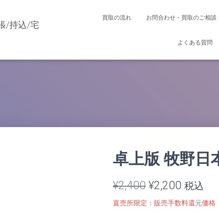
買取の流れ
お問合わせ・買取のご相談
よくある質問
卓上版 牧野日
元
現
¥
2,400
¥
2,200
税込
の
在
直売所限定：販売手数料還元価格