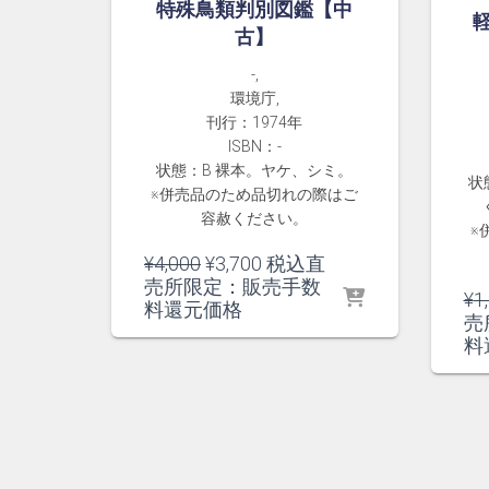
特殊鳥類判別図鑑【中
古】
-,
環境庁,
刊行：1974年
ISBN：-
状態：B 裸本。ヤケ、シミ。
状
※併売品のため品切れの際はご
容赦ください。
※
元
現
¥
4,000
¥
3,700
税込直
の
在
売所限定：販売手数
¥
1
価
の
料還元価格
売
格
価
料
は
格
¥4,000
は
で
¥3,700
し
で
た。
す。