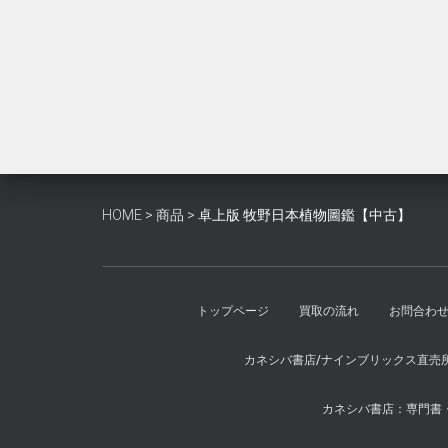
HOME
>
商品
>
卓上版 牧野日本植物圖鑑【中古】
トップページ
買取の流れ
お問合わ
カネシバ書店/ナインブリックス直売
カネシバ書店：専門書・