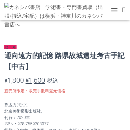
TOGGLE 
セール
通向遠方的記憶 路県故城遺址考古手記
【中古】
元
現
¥
1,800
¥
1,600
税込
の
在
直売所限定：販売手数料還元価格
価
の
孫孟力(モウ),
格
価
北京美術摂影出版社,
刊行：2020年
は
格
ISBN：978-7559203977