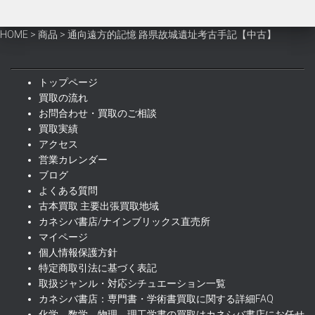
格
価
は
格
HOME
>
商品
>
通向遠方的記憶 路県故城遺址考古手記【中古】
¥3,200
は
で
¥2,900
し
で
トップページ
た。
す。
買取の流れ
お問合わせ・買取のご相談
買取実績
アクセス
営業カレンダー
ブログ
よくある質問
古本買取 主要出張買取地域
カネシバ書店/ナインブリックス直売所
マイページ
個人情報保護方針
特定商取引法に基づく表記
取扱ジャンル・対応シチュエーション一覧
カネシバ書店：専門書・学術書買取に関する詳細FAQ
化学、数学、物理、理工学書の買取はカネシバ書店にお任せ