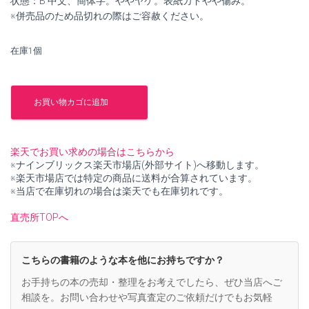
状態：B 中文、簡体字。ややヤケ。表紙カドやや傷み。
¥1,800
は
※併売品のため品切れの際はご容赦ください。
で
¥1,600
在庫1個
し
で
た。
す。
通
向
お買い物カゴに追加
遠
方
的
記
楽天でお買い求めの場合はこちらから
憶
※ナインブリックス楽天市場店(外部サイト)へ移動します。
路
※楽天市場店では特定の商品に送料が合算されています。
県
※当店で在庫切れの場合は楽天でも在庫切れです。
故
城
直売所TOPへ
遺
址
考
こちらの書籍のような本を他にお持ちですか？
古
手
お手持ちの本の売却・整理をお考えでしたら、ぜひ当店へご
記
相談を。お問い合わせや写真査定のご依頼だけでもお気軽
【中