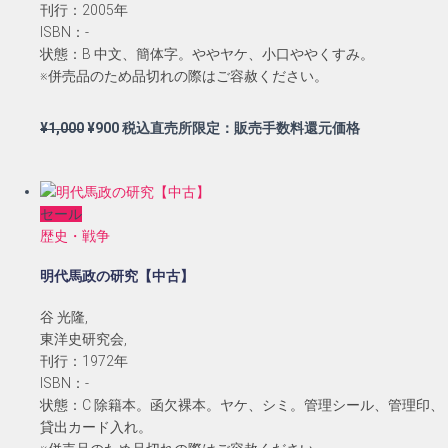
刊行：2005年
ISBN：-
状態：B 中文、簡体字。ややヤケ、小口ややくすみ。
※併売品のため品切れの際はご容赦ください。
元
現
¥
1,000
¥
900
税込直売所限定：販売手数料還元価格
の
在
価
の
格
価
セール
は
格
歴史・戦争
¥1,000
は
で
¥900
明代馬政の研究【中古】
し
で
た。
す。
谷 光隆,
東洋史研究会,
刊行：1972年
ISBN：-
状態：C 除籍本。函欠裸本。ヤケ、シミ。管理シール、管理印、
貸出カード入れ。