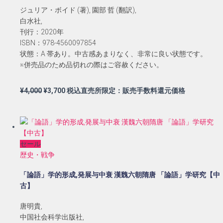
ジュリア・ボイド (著), 園部 哲 (翻訳),
白水社,
刊行：2020年
ISBN：978-4560097854
状態：A 帯あり。中古感あまりなく、非常に良い状態です。
※併売品のため品切れの際はご容赦ください。
元
現
¥
4,000
¥
3,700
税込直売所限定：販売手数料還元価格
の
在
価
の
格
価
は
格
セール
¥4,000
は
歴史・戦争
で
¥3,700
し
で
「論語」学的形成,発展与中衰 漢魏六朝隋唐 「論語」学研究【中
た。
す。
古】
唐明貴,
中国社会科学出版社,