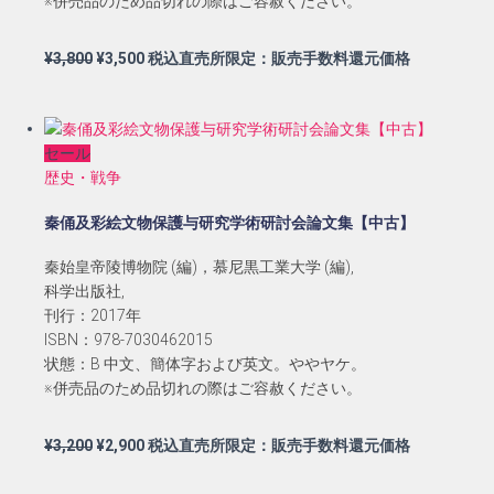
※併売品のため品切れの際はご容赦ください。
元
現
¥
3,800
¥
3,500
税込直売所限定：販売手数料還元価格
の
在
価
の
格
価
セール
は
格
歴史・戦争
¥3,800
は
で
¥3,500
秦俑及彩絵文物保護与研究学術研討会論文集【中古】
し
で
た。
す。
秦始皇帝陵博物院 (編)，慕尼黒工業大学 (編),
科学出版社,
刊行：2017年
ISBN：978-7030462015
状態：B 中文、簡体字および英文。ややヤケ。
※併売品のため品切れの際はご容赦ください。
元
現
¥
3,200
¥
2,900
税込直売所限定：販売手数料還元価格
の
在
価
の